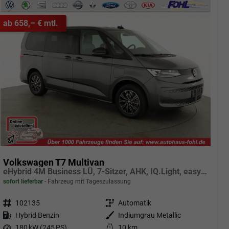
ab 658,– € mtl.
Volkswagen T7 Multivan
eHybrid 4M Business LÜ, 7-Sitzer, AHK, IQ.Light, easyOpen, Navi, 5-J Garantie
sofort lieferbar
Fahrzeug mit Tageszulassung
Fahrzeugnr.
102135
Getriebe
Automatik
Kraftstoff
Hybrid Benzin
Außenfarbe
Indiumgrau Metallic
Leistung
180 kW (245 PS)
Kilometerstand
10 km