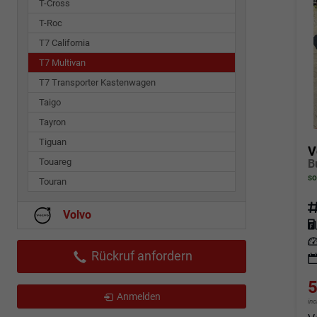
T-Cross
T-Roc
T7 California
T7 Multivan
T7 Transporter Kastenwagen
Taigo
Tayron
Tiguan
V
Touareg
so
Touran
Fahrz
Volvo
Kraf
Leis
Rückruf anfordern
5
Anmelden
in