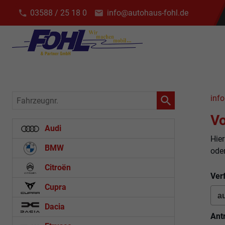
03588 / 25 18 0
info@autohaus-fohl.de
Fahrzeugnr.
info
Vo
Audi
Hier
BMW
ode
Citroën
Ver
Cupra
Dacia
Ant