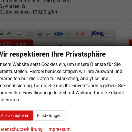
erbrauch kombiniert:
7,40 l/100km
O
-Klasse:
G
2
O
-Emissionen:
193,00 g/km
2
b 653,– € mtl.
Wir respektieren Ihre Privatsphäre
nsere Website setzt Cookies ein, um unsere Dienste für Sie
ereitzustellen. Hierbei berücksichtigen wir Ihre Auswahl und
erarbeiten nur die Daten für Marketing, Analytics und
ersonalisierung, für die Sie uns Ihr Einverständnis geben. Sie
önnen Ihre Einwilligung jederzeit mit Wirkung für die Zukunft
iderrufen.
Alle akzeptieren
Einstellungen
olkswagen T7 Multivan
atenschutzerklärung
Impressum
eHybrid 4M Business LÜ, 7-Sitzer, AHK, IQ.Light, easyOpen, Navi, 5-J Garantie