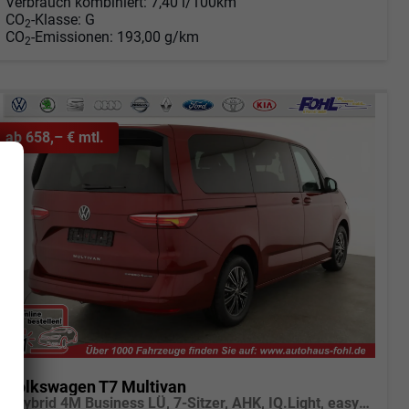
Verbrauch kombiniert:
7,40 l/100km
CO
-Klasse:
G
2
CO
-Emissionen:
193,00 g/km
2
ab 658,– € mtl.
Volkswagen T7 Multivan
eHybrid 4M Business LÜ, 7-Sitzer, AHK, IQ.Light, easyOpen, Navi, 5-J Garantie