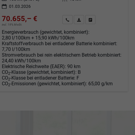
01.03.2026
70.655,– €
Angebot anfordern
Fahrzeugexpose (PDF)
Fahrzeug parken
incl. 19% MwSt.
Energieverbrauch (gewichtet, kombiniert):
2,80 l/100km + 15,90 kWh/100km
Kraftstoffverbrauch bei entladener Batterie kombiniert:
7,70 l/100km
Stromverbrauch bei rein elektrischem Betrieb kombiniert:
24,40 kWh/100km
Elektrische Reichweite (EAER):
90 km
CO
-Klasse (gewichtet, kombiniert):
B
2
CO
-Klasse bei entladener Batterie:
F
2
CO
-Emissionen (gewichtet, kombiniert):
65,00 g/km
2