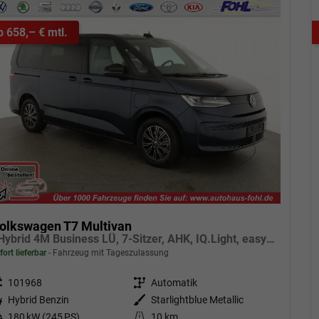
b 658,– € mtl.
olkswagen T7 Multivan
eHybrid 4M Business LÜ, 7-Sitzer, AHK, IQ.Light, easyOpen, Navi, 5-J Garantie
fort lieferbar
Fahrzeug mit Tageszulassung
eugnr.
101968
Getriebe
Automatik
tstoff
Hybrid Benzin
Außenfarbe
Starlightblue Metallic
tung
180 kW (245 PS)
Kilometerstand
10 km