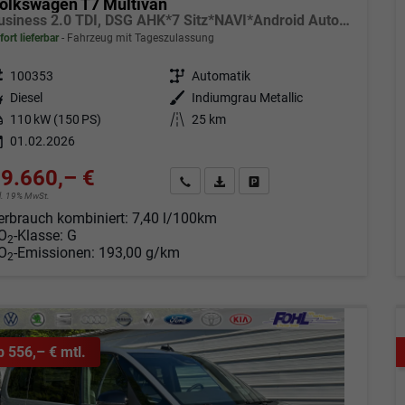
olkswagen T7 Multivan
Business 2.0 TDI, DSG AHK*7 Sitz*NAVI*Android Auto*SHZ*Matrix*17"*Kamera*3Z Klimaauto*
fort lieferbar
Fahrzeug mit Tageszulassung
eugnr.
100353
Getriebe
Automatik
tstoff
Diesel
Außenfarbe
Indiumgrau Metallic
tung
110 kW (150 PS)
Kilometerstand
25 km
01.02.2026
9.660,– €
Angebot anfordern
Fahrzeugexpose (PDF)
Fahrzeug parken
cl. 19% MwSt.
erbrauch kombiniert:
7,40 l/100km
O
-Klasse:
G
2
O
-Emissionen:
193,00 g/km
2
b 556,– € mtl.