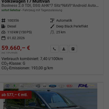
Volkswagen T7 Multivan
Business 2.0 TDI, DSG AHK*7 Sitz*NAVI*Android Auto*SHZ*Matrix*17"*Kamera*3Z Klimaauto*
sofort lieferbar
Fahrzeug mit Tageszulassung
Fahrzeugnr.
100356
Getriebe
Automatik
Kraftstoff
Diesel
Außenfarbe
Deep Black Perleffekt
Leistung
110 kW (150 PS)
Kilometerstand
25 km
01.02.2026
59.660,– €
Angebot anfordern
Fahrzeugexpose (PDF)
Fahrzeug parken
incl. 19% MwSt.
Verbrauch kombiniert:
7,40 l/100km
CO
-Klasse:
G
2
CO
-Emissionen:
193,00 g/km
2
ab 577,– € mtl.