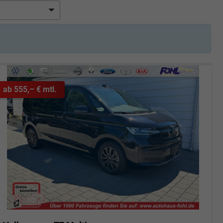
ab 555,– € mtl.