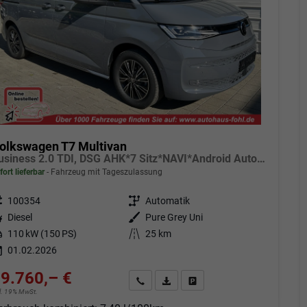
olkswagen T7 Multivan
Business 2.0 TDI, DSG AHK*7 Sitz*NAVI*Android Auto*SHZ*Matrix*17"*Kamera*3Z Klimaauto*
fort lieferbar
Fahrzeug mit Tageszulassung
eugnr.
100354
Getriebe
Automatik
tstoff
Diesel
Außenfarbe
Pure Grey Uni
tung
110 kW (150 PS)
Kilometerstand
25 km
01.02.2026
9.760,– €
Angebot anfordern
Fahrzeugexpose (PDF)
Fahrzeug parken
cl. 19% MwSt.