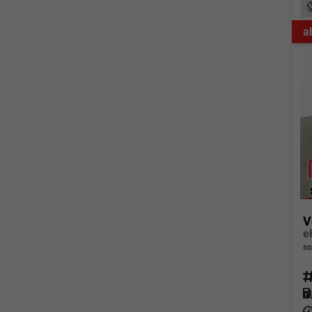
a
V
so
Fahrz
Kraf
Leis