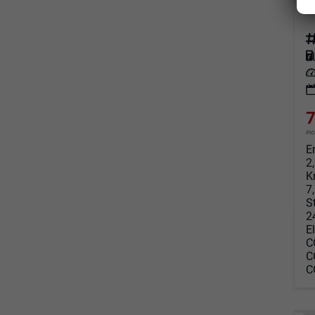
so
Fahrz
Kraf
Leis
7
in
E
2
K
7
S
2
E
C
C
C