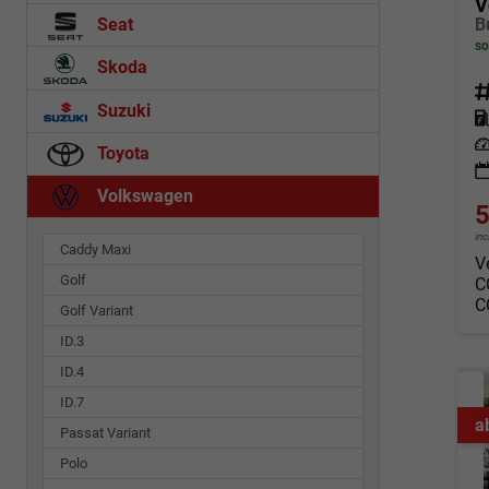
V
Seat
so
Skoda
Fahrz
Suzuki
Kraf
Leis
Toyota
Volkswagen
5
in
Caddy Maxi
V
Golf
C
C
Golf Variant
ID.3
ID.4
ID.7
a
Passat Variant
Polo