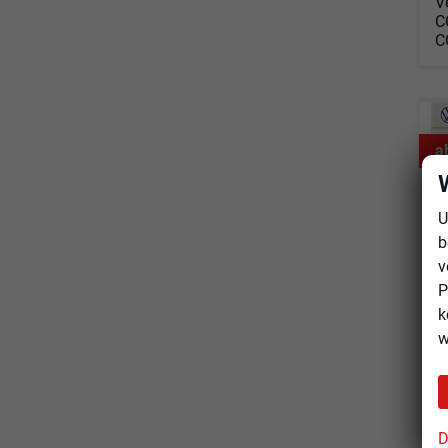
V
C
C
a
U
b
v
P
k
w
V
D