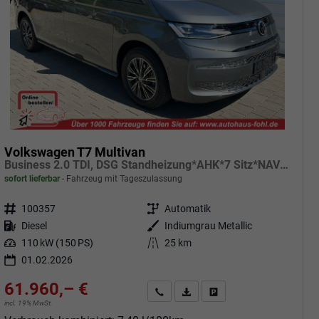
Volkswagen T7 Multivan
Business 2.0 TDI, DSG Standheizung*AHK*7 Sitz*NAVI*Android Auto*SHZ*Matrix*17"*Kamera*3Z Klimaauto*
sofort lieferbar
Fahrzeug mit Tageszulassung
Fahrzeugnr.
100357
Getriebe
Automatik
Kraftstoff
Diesel
Außenfarbe
Indiumgrau Metallic
Leistung
110 kW (150 PS)
Kilometerstand
25 km
01.02.2026
61.960,– €
Angebot anfordern
Fahrzeugexpose (PDF)
Fahrzeug parken
incl. 19% MwSt.