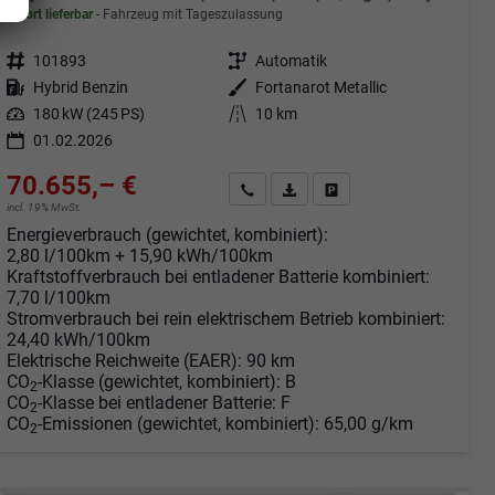
sofort lieferbar
Fahrzeug mit Tageszulassung
Fahrzeugnr.
101893
Getriebe
Automatik
Kraftstoff
Hybrid Benzin
Außenfarbe
Fortanarot Metallic
Leistung
180 kW (245 PS)
Kilometerstand
10 km
01.02.2026
70.655,– €
Angebot anfordern
Fahrzeugexpose (PDF)
Fahrzeug parken
incl. 19% MwSt.
Energieverbrauch (gewichtet, kombiniert):
2,80 l/100km + 15,90 kWh/100km
Kraftstoffverbrauch bei entladener Batterie kombiniert:
7,70 l/100km
Stromverbrauch bei rein elektrischem Betrieb kombiniert:
24,40 kWh/100km
Elektrische Reichweite (EAER):
90 km
CO
-Klasse (gewichtet, kombiniert):
B
2
CO
-Klasse bei entladener Batterie:
F
2
CO
-Emissionen (gewichtet, kombiniert):
65,00 g/km
2