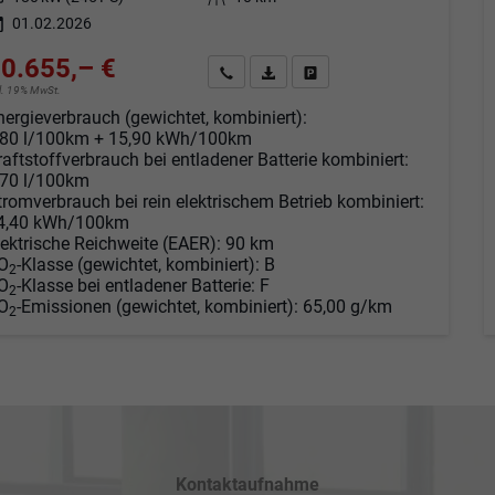
01.02.2026
0.655,– €
Angebot anfordern
Fahrzeugexpose (PDF)
Fahrzeug parken
cl. 19% MwSt.
nergieverbrauch (gewichtet, kombiniert):
,80 l/100km + 15,90 kWh/100km
raftstoffverbrauch bei entladener Batterie kombiniert:
,70 l/100km
tromverbrauch bei rein elektrischem Betrieb kombiniert:
4,40 kWh/100km
lektrische Reichweite (EAER):
90 km
O
-Klasse (gewichtet, kombiniert):
B
2
O
-Klasse bei entladener Batterie:
F
2
O
-Emissionen (gewichtet, kombiniert):
65,00 g/km
2
Kontaktaufnahme