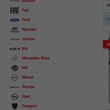
Etrusco
Fiat
I
Ford
Hyundai
Jaecoo
a
Kia
Mercedes-Benz
MG
Nissan
Omoda
Opel
Peugeot