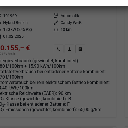
fort lieferbar
Fahrzeug mit Tageszulassung
eugnr.
101969
Getriebe
Automatik
tstoff
Hybrid Benzin
Außenfarbe
Candy Weiß
tung
180 kW (245 PS)
Kilometerstand
10 km
01.02.2026
0.155,– €
Angebot anfordern
Fahrzeugexpose (PDF)
Fahrzeug parken
cl. 19% MwSt.
nergieverbrauch (gewichtet, kombiniert):
,80 l/100km + 15,90 kWh/100km
raftstoffverbrauch bei entladener Batterie kombiniert:
,70 l/100km
tromverbrauch bei rein elektrischem Betrieb kombiniert:
4,40 kWh/100km
lektrische Reichweite (EAER):
90 km
O
-Klasse (gewichtet, kombiniert):
B
2
O
-Klasse bei entladener Batterie:
F
2
O
-Emissionen (gewichtet, kombiniert):
65,00 g/km
2