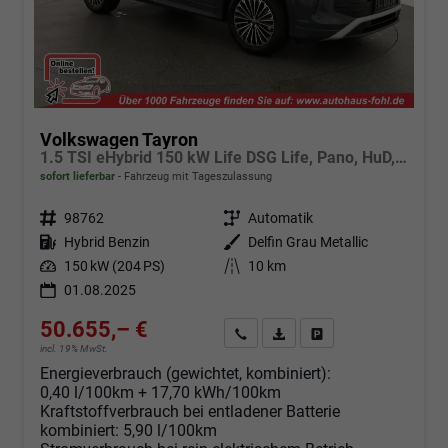
Volkswagen Tayron
1.5 TSI eHybrid 150 kW Life DSG Life, Pano, HuD, AHK, LED-Plus, Navi, 18-Zoll, 5-J Garantie
sofort lieferbar
Fahrzeug mit Tageszulassung
Fahrzeugnr.
98762
Getriebe
Automatik
Kraftstoff
Hybrid Benzin
Außenfarbe
Delfin Grau Metallic
Leistung
150 kW (204 PS)
Kilometerstand
10 km
01.08.2025
50.655,– €
Angebot anfordern
Fahrzeugexpose (PDF)
Fahrzeug parken
incl. 19% MwSt.
Energieverbrauch (gewichtet, kombiniert):
0,40 l/100km + 17,70 kWh/100km
Kraftstoffverbrauch bei entladener Batterie
kombiniert:
5,90 l/100km