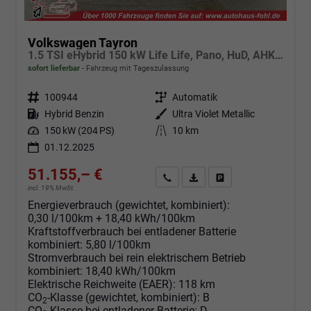
Volkswagen Tayron
1.5 TSI eHybrid 150 kW Life Life, Pano, HuD, AHK, AreaView, Side, Navi, Winter, 5-J. Garantie
sofort lieferbar
Fahrzeug mit Tageszulassung
Fahrzeugnr.
100944
Getriebe
Automatik
Kraftstoff
Hybrid Benzin
Außenfarbe
Ultra Violet Metallic
Leistung
150 kW (204 PS)
Kilometerstand
10 km
01.12.2025
51.155,– €
Angebot anfordern
Fahrzeugexpose (PDF)
Fahrzeug parken
incl. 19% MwSt.
Energieverbrauch (gewichtet, kombiniert):
0,30 l/100km + 18,40 kWh/100km
Kraftstoffverbrauch bei entladener Batterie
kombiniert:
5,80 l/100km
Stromverbrauch bei rein elektrischem Betrieb
kombiniert:
18,40 kWh/100km
Elektrische Reichweite (EAER):
118 km
CO
-Klasse (gewichtet, kombiniert):
B
2
CO
-Klasse bei entladener Batterie:
D