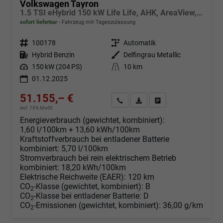
Volkswagen Tayron
1.5 TSI eHybrid 150 kW Life Life, AHK, AreaView, Side, Navi, Winter, 5-J. Garantie
sofort lieferbar
Fahrzeug mit Tageszulassung
Fahrzeugnr.
100178
Getriebe
Automatik
Kraftstoff
Hybrid Benzin
Außenfarbe
Delfingrau Metallic
Leistung
150 kW (204 PS)
Kilometerstand
10 km
01.12.2025
51.155,– €
Angebot anfordern
Fahrzeugexpose (PDF)
Fahrzeug parken
incl. 19% MwSt.
Energieverbrauch (gewichtet, kombiniert):
1,60 l/100km + 13,60 kWh/100km
Kraftstoffverbrauch bei entladener Batterie
kombiniert:
5,70 l/100km
Stromverbrauch bei rein elektrischem Betrieb
kombiniert:
18,20 kWh/100km
Elektrische Reichweite (EAER):
120 km
CO
-Klasse (gewichtet, kombiniert):
B
2
CO
-Klasse bei entladener Batterie:
D
2
CO
-Emissionen (gewichtet, kombiniert):
36,00 g/km
2