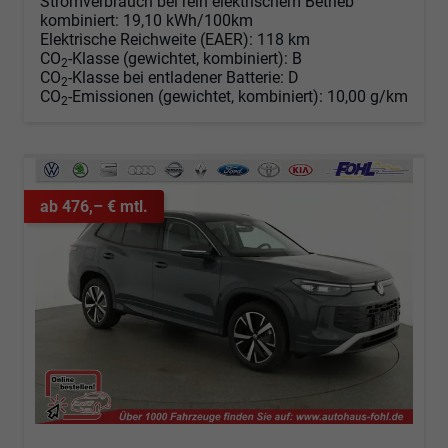
Stromverbrauch bei rein elektrischem Betrieb
kombiniert:
19,10 kWh/100km
Elektrische Reichweite (EAER):
118 km
CO
-Klasse (gewichtet, kombiniert):
B
2
CO
-Klasse bei entladener Batterie:
D
2
CO
-Emissionen (gewichtet, kombiniert):
10,00 g/km
2
ab 476,– € mtl.