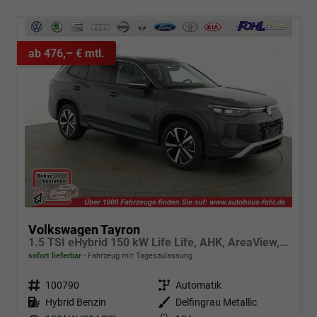
ab 476,– € mtl.
Volkswagen Tayron
1.5 TSI eHybrid 150 kW Life Life, AHK, AreaView, Side, Navi, Winter, 5-J. Garantie
sofort lieferbar
Fahrzeug mit Tageszulassung
Fahrzeugnr.
100790
Getriebe
Automatik
Kraftstoff
Hybrid Benzin
Außenfarbe
Delfingrau Metallic