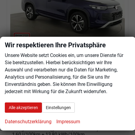
Wir respektieren Ihre Privatsphäre
Unsere Website setzt Cookies ein, um unsere Dienste für
Volkswagen Tayron
Sie bereitzustellen. Hierbei berücksichtigen wir Ihre
1.5 TSI eHybrid 150 kW Life Life, AHK, AreaView, Side, Navi, Winter, 5-J. Garantie
Auswahl und verarbeiten nur die Daten für Marketing,
sofort lieferbar
Fahrzeug mit Tageszulassung
Analytics und Personalisierung, für die Sie uns Ihr
Fahrzeugnr.
100792
Getriebe
Automatik
Einverständnis geben. Sie können Ihre Einwilligung
Kraftstoff
Hybrid Benzin
Außenfarbe
Ultra Violet Metallic
jederzeit mit Wirkung für die Zukunft widerrufen.
Leistung
150 kW (204 PS)
Kilometerstand
10 km
01.12.2025
Alle akzeptieren
Einstellungen
51.155,– €
Angebot anfordern
Fahrzeugexpose (PDF)
Fahrzeug parken
Datenschutzerklärung
Impressum
incl. 19% MwSt.
Energieverbrauch (gewichtet, kombiniert):
1,60 l/100km + 13,80 kWh/100km