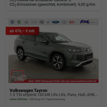
2
CO
-Emissionen (gewichtet, kombiniert):
6,00 g/km
2
ab 476,– € mtl.
Volkswagen Tayron
1.5 TSI eHybrid 150 kW Life Life, Pano, HuD, AHK, AreaView, Side, Navi, Winter, 5-J. Garantie
sofort lieferbar
Fahrzeug mit Tageszulassung