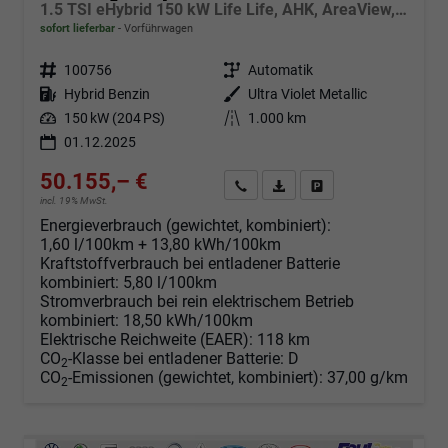
1.5 TSI eHybrid 150 kW Life Life, AHK, AreaView, Side, Navi, Winter, 5-J. Garantie
sofort lieferbar
Vorführwagen
Fahrzeugnr.
100756
Getriebe
Automatik
Kraftstoff
Hybrid Benzin
Außenfarbe
Ultra Violet Metallic
Leistung
150 kW (204 PS)
Kilometerstand
1.000 km
01.12.2025
50.155,– €
Angebot anfordern
Fahrzeugexpose (PDF)
Fahrzeug parken
incl. 19% MwSt.
Energieverbrauch (gewichtet, kombiniert):
1,60 l/100km + 13,80 kWh/100km
Kraftstoffverbrauch bei entladener Batterie
kombiniert:
5,80 l/100km
Stromverbrauch bei rein elektrischem Betrieb
kombiniert:
18,50 kWh/100km
Elektrische Reichweite (EAER):
118 km
CO
-Klasse bei entladener Batterie:
D
2
CO
-Emissionen (gewichtet, kombiniert):
37,00 g/km
2