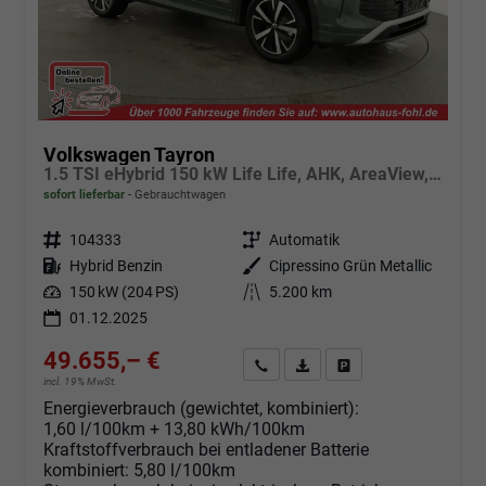
Volkswagen Tayron
1.5 TSI eHybrid 150 kW Life Life, AHK, AreaView, Side, Navi, Winter, 5-J. Garantie
sofort lieferbar
Gebrauchtwagen
Fahrzeugnr.
104333
Getriebe
Automatik
Kraftstoff
Hybrid Benzin
Außenfarbe
Cipressino Grün Metallic
Leistung
150 kW (204 PS)
Kilometerstand
5.200 km
01.12.2025
49.655,– €
Angebot anfordern
Fahrzeugexpose (PDF)
Fahrzeug parken
incl. 19% MwSt.
Energieverbrauch (gewichtet, kombiniert):
1,60 l/100km + 13,80 kWh/100km
Kraftstoffverbrauch bei entladener Batterie
kombiniert:
5,80 l/100km