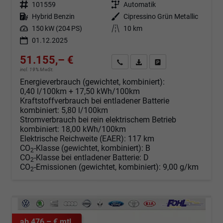
Fahrzeugnr.
101559
Getriebe
Automatik
Kraftstoff
Hybrid Benzin
Außenfarbe
Cipressino Grün Metallic
Leistung
150 kW (204 PS)
Kilometerstand
10 km
01.12.2025
51.155,– €
Angebot anfordern
Fahrzeugexpose (PDF)
Fahrzeug parken
incl. 19% MwSt.
Energieverbrauch (gewichtet, kombiniert):
0,40 l/100km + 17,50 kWh/100km
Kraftstoffverbrauch bei entladener Batterie
kombiniert:
5,80 l/100km
Stromverbrauch bei rein elektrischem Betrieb
kombiniert:
18,00 kWh/100km
Elektrische Reichweite (EAER):
117 km
CO
-Klasse (gewichtet, kombiniert):
B
2
CO
-Klasse bei entladener Batterie:
D
2
CO
-Emissionen (gewichtet, kombiniert):
9,00 g/km
2
ab 476,– € mtl.