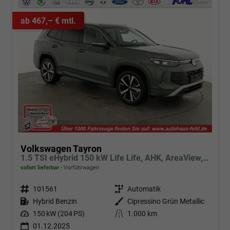
ab 467,– € mtl.
Volkswagen Tayron
1.5 TSI eHybrid 150 kW Life Life, AHK, AreaView, Side, Navi, Winter, 5-J. Garantie
sofort lieferbar
Vorführwagen
Fahrzeugnr.
101561
Getriebe
Automatik
Kraftstoff
Hybrid Benzin
Außenfarbe
Cipressino Grün Metallic
Leistung
150 kW (204 PS)
Kilometerstand
1.000 km
01.12.2025