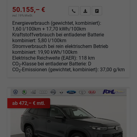
50.155,– €
Angebot anfordern
Fahrzeugexpose (PDF)
Fahrzeug parken
incl. 19% MwSt.
Energieverbrauch (gewichtet, kombiniert):
1,60 l/100km + 17,70 kWh/100km
Kraftstoffverbrauch bei entladener Batterie
kombiniert:
5,80 l/100km
Stromverbrauch bei rein elektrischem Betrieb
kombiniert:
19,90 kWh/100km
Elektrische Reichweite (EAER):
118 km
CO
-Klasse bei entladener Batterie:
D
2
CO
-Emissionen (gewichtet, kombiniert):
37,00 g/km
2
ab 472,– € mtl.