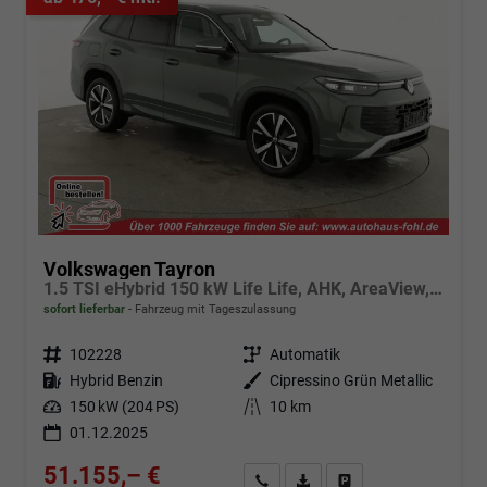
Volkswagen Tayron
1.5 TSI eHybrid 150 kW Life Life, AHK, AreaView, Side, Navi, Winter, 5-J. Garantie
sofort lieferbar
Fahrzeug mit Tageszulassung
Fahrzeugnr.
102228
Getriebe
Automatik
Kraftstoff
Hybrid Benzin
Außenfarbe
Cipressino Grün Metallic
Leistung
150 kW (204 PS)
Kilometerstand
10 km
01.12.2025
51.155,– €
Angebot anfordern
Fahrzeugexpose (PDF)
Fahrzeug parken