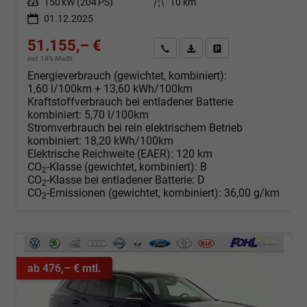
Leistung
150 kW (204 PS)
Kilometerstand
10 km
01.12.2025
51.155,– €
Angebot anfordern
Fahrzeugexpose (PDF)
Fahrzeug parken
incl. 19% MwSt.
Energieverbrauch (gewichtet, kombiniert):
1,60 l/100km + 13,60 kWh/100km
Kraftstoffverbrauch bei entladener Batterie
kombiniert:
5,70 l/100km
Stromverbrauch bei rein elektrischem Betrieb
kombiniert:
18,20 kWh/100km
Elektrische Reichweite (EAER):
120 km
CO
-Klasse (gewichtet, kombiniert):
B
2
CO
-Klasse bei entladener Batterie:
D
2
CO
-Emissionen (gewichtet, kombiniert):
36,00 g/km
2
ab 476,– € mtl.