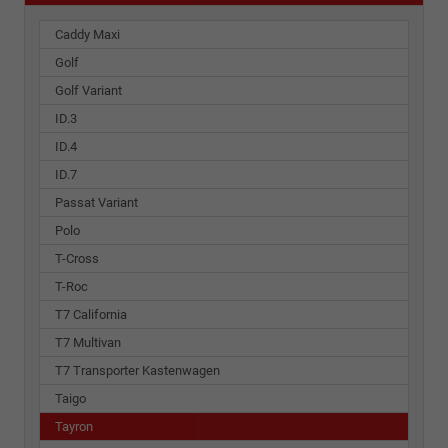
Caddy Maxi
Golf
Golf Variant
ID.3
ID.4
ID.7
Passat Variant
Polo
T-Cross
T-Roc
T7 California
T7 Multivan
T7 Transporter Kastenwagen
Taigo
Tayron