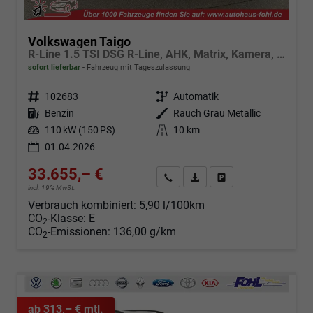
Volkswagen Taigo
R-Line 1.5 TSI DSG R-Line, AHK, Matrix, Kamera, ACC, Winter, 4 J.-Garantie
sofort lieferbar
Fahrzeug mit Tageszulassung
Fahrzeugnr.
102683
Getriebe
Automatik
Kraftstoff
Benzin
Außenfarbe
Rauch Grau Metallic
Leistung
110 kW (150 PS)
Kilometerstand
10 km
01.04.2026
33.655,– €
Angebot anfordern
Fahrzeugexpose (PDF)
Fahrzeug parken
incl. 19% MwSt.
Verbrauch kombiniert:
5,90 l/100km
CO
-Klasse:
E
2
CO
-Emissionen:
136,00 g/km
2
ab 313,– € mtl.