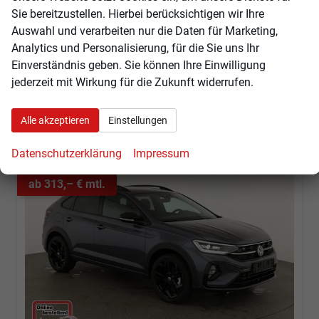
Kraftstoff
Benzin
Außenfarbe
Ascotgrau
Sie bereitzustellen. Hierbei berücksichtigen wir Ihre
Leistung
110 kW (150 PS)
Kilometerstand
10 km
Auswahl und verarbeiten nur die Daten für Marketing,
32.155,– €
Analytics und Personalisierung, für die Sie uns Ihr
Angebot anfordern
Fahrzeugexpose (PDF)
Fahrzeug parken
incl. 19% MwSt.
Einverständnis geben. Sie können Ihre Einwilligung
Verbrauch kombiniert:
5,90 l/100km
jederzeit mit Wirkung für die Zukunft widerrufen.
CO
-Klasse:
D
2
CO
-Emissionen:
135,00 g/km
2
Alle akzeptieren
Einstellungen
Datenschutzerklärung
Impressum
ab 313,– € mtl.