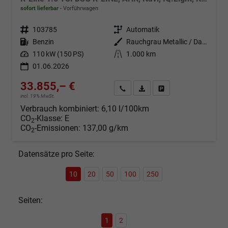
sofort lieferbar
Vorführwagen
Fahrzeugnr.
103785
Getriebe
Automatik
Kraftstoff
Benzin
Außenfarbe
Rauchgrau Metallic / Dach schwarz
Leistung
110 kW (150 PS)
Kilometerstand
1.000 km
01.06.2026
33.855,– €
Angebot anfordern
Fahrzeugexpose (PDF)
Fahrzeug parken
incl. 19% MwSt.
Verbrauch kombiniert:
6,10 l/100km
CO
-Klasse:
E
2
CO
-Emissionen:
137,00 g/km
2
Datensätze pro Seite:
10
20
50
100
250
Seiten:
1
2