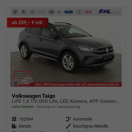
ab 259,– € mtl.
Volkswagen Taigo
LIFE 1.0 TSI DSG Life, LED, Kamera, APP-Connect, Winter, 17-Zoll
sofort lieferbar
Fahrzeug mit Tageszulassung
Fahrzeugnr.
102564
Getriebe
Automatik
Kraftstoff
Benzin
Außenfarbe
Rauchgrau Metallic