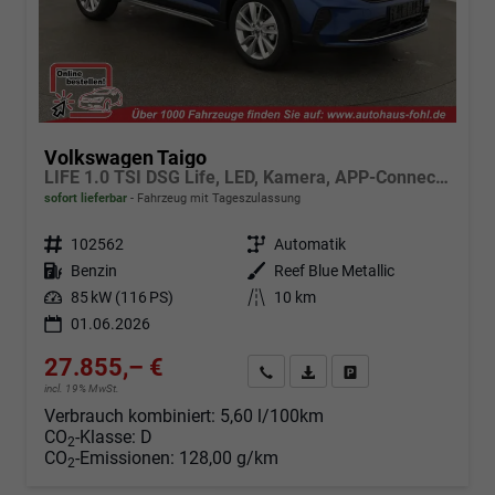
Volkswagen Taigo
LIFE 1.0 TSI DSG Life, LED, Kamera, APP-Connect, Winter, 17-Zoll
sofort lieferbar
Fahrzeug mit Tageszulassung
Fahrzeugnr.
102562
Getriebe
Automatik
Kraftstoff
Benzin
Außenfarbe
Reef Blue Metallic
Leistung
85 kW (116 PS)
Kilometerstand
10 km
01.06.2026
27.855,– €
Angebot anfordern
Fahrzeugexpose (PDF)
Fahrzeug parken
incl. 19% MwSt.
Verbrauch kombiniert:
5,60 l/100km
CO
-Klasse:
D
2
CO
-Emissionen:
128,00 g/km
2