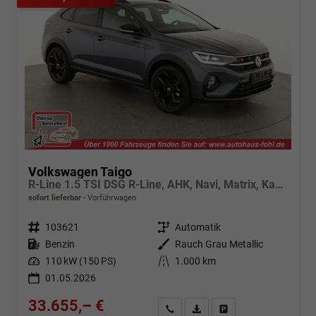
Volkswagen Taigo
R-Line 1.5 TSI DSG R-Line, AHK, Navi, Matrix, Kamera, ACC, Winter, 4 J.-Garantie
sofort lieferbar
Vorführwagen
Fahrzeugnr.
103621
Getriebe
Automatik
Kraftstoff
Benzin
Außenfarbe
Rauch Grau Metallic
Leistung
110 kW (150 PS)
Kilometerstand
1.000 km
01.05.2026
33.655,– €
Angebot anfordern
Fahrzeugexpose (PDF)
Fahrzeug parken