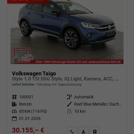
Volkswagen Taigo
Style 1.0 TSI DSG Style, IQ.Light, Kamera, ACC, Winter, 18-Zoll, 3 J.-Garantie
sofort lieferbar
Fahrzeug mit Tageszulassung
Fahrzeugnr.
100031
Getriebe
Automatik
Kraftstoff
Benzin
Außenfarbe
Reef Blue Metallic/ Dach Schwarz
Leistung
85 kW (116 PS)
Kilometerstand
10 km
01.01.2026
30.155,– €
Angebot anfordern
Fahrzeugexpose (PDF)
Fahrzeug parken