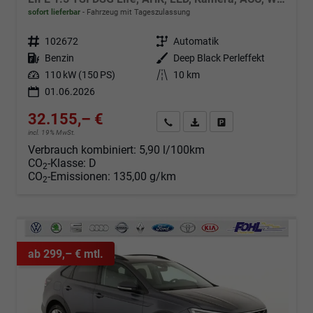
sofort lieferbar
Fahrzeug mit Tageszulassung
Fahrzeugnr.
102672
Getriebe
Automatik
Kraftstoff
Benzin
Außenfarbe
Deep Black Perleffekt
Leistung
110 kW (150 PS)
Kilometerstand
10 km
01.06.2026
32.155,– €
Angebot anfordern
Fahrzeugexpose (PDF)
Fahrzeug parken
incl. 19% MwSt.
Verbrauch kombiniert:
5,90 l/100km
CO
-Klasse:
D
2
CO
-Emissionen:
135,00 g/km
2
ab 299,– € mtl.