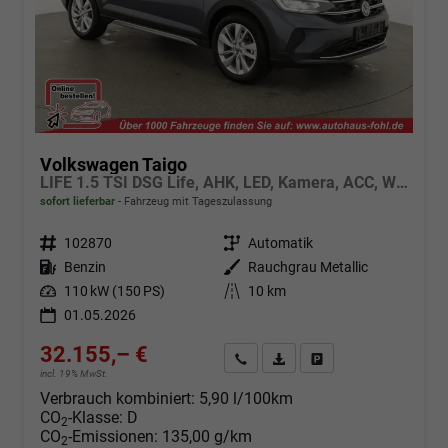
Volkswagen Taigo
LIFE 1.5 TSI DSG Life, AHK, LED, Kamera, ACC, Winter, 17-Zoll
sofort lieferbar
Fahrzeug mit Tageszulassung
Fahrzeugnr.
102870
Getriebe
Automatik
Kraftstoff
Benzin
Außenfarbe
Rauchgrau Metallic
Leistung
110 kW (150 PS)
Kilometerstand
10 km
01.05.2026
32.155,– €
Angebot anfordern
Fahrzeugexpose (PDF)
Fahrzeug parken
incl. 19% MwSt.
Verbrauch kombiniert:
5,90 l/100km
CO
-Klasse:
D
2
CO
-Emissionen:
135,00 g/km
2