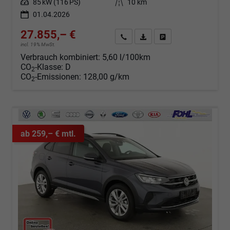
Leistung
85 kW (116 PS)
Kilometerstand
10 km
01.04.2026
27.855,– €
Angebot anfordern
Fahrzeugexpose (PDF)
Fahrzeug parken
incl. 19% MwSt.
Verbrauch kombiniert:
5,60 l/100km
CO
-Klasse:
D
2
CO
-Emissionen:
128,00 g/km
2
ab 259,– € mtl.