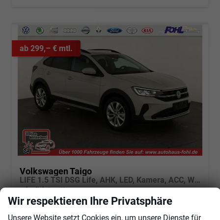
ab 299,– € mtl.
Volkswagen Taigo
LIFE 1.5 TSI DSG Life, AHK, LED, Kamera, ACC, Winter, 17-Zoll
sofort lieferbar
Neuwagen
Wir respektieren Ihre Privatsphäre
Fahrzeugnr.
103421
Getriebe
Automatik
Unsere Website setzt Cookies ein, um unsere Dienste für