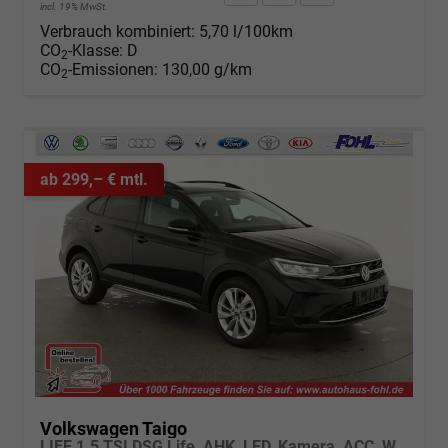
incl. 19% MwSt.
Verbrauch kombiniert:
5,70 l/100km
CO
-Klasse:
D
2
CO
-Emissionen:
130,00 g/km
2
ab 299,– € mtl.
Volkswagen Taigo
LIFE 1.5 TSI DSG Life, AHK, LED, Kamera, ACC, Winter, 17-Zoll