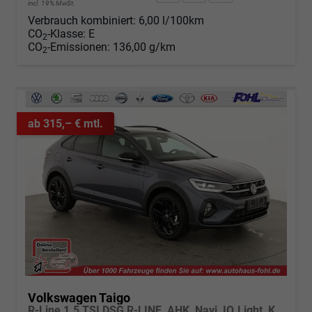
incl. 19% MwSt.
Verbrauch kombiniert:
6,00 l/100km
CO
-Klasse:
E
2
CO
-Emissionen:
136,00 g/km
2
ab 315,– € mtl.
Volkswagen Taigo
R-Line 1.5 TSI DSG R-LINE, AHK, Navi, IQ.Light, Kamera, ACC, Winter