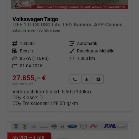
Volkswagen Taigo
LIFE 1.0 TSI DSG Life, LED, Kamera, APP-Connect, Winter, 17-Zoll
sofort lieferbar
Vorführwagen
Fahrzeugnr.
103936
Getriebe
Automatik
Kraftstoff
Benzin
Außenfarbe
Rauchgrau Metallic
Leistung
85 kW (116 PS)
Kilometerstand
1.000 km
01.04.2026
27.855,– €
Angebot anfordern
Fahrzeugexpose (PDF)
Fahrzeug parken
incl. 19% MwSt.
Verbrauch kombiniert:
5,60 l/100km
CO
-Klasse:
D
2
CO
-Emissionen:
128,00 g/km
2
ab 281,– € mtl.