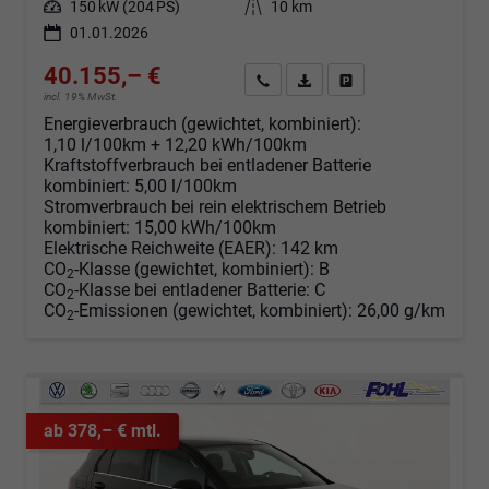
Leistung
150 kW (204 PS)
Kilometerstand
10 km
01.01.2026
40.155,– €
Angebot anfordern
Fahrzeugexpose (PDF)
Fahrzeug parken
incl. 19% MwSt.
Energieverbrauch (gewichtet, kombiniert):
1,10 l/100km + 12,20 kWh/100km
Kraftstoffverbrauch bei entladener Batterie
kombiniert:
5,00 l/100km
Stromverbrauch bei rein elektrischem Betrieb
kombiniert:
15,00 kWh/100km
Elektrische Reichweite (EAER):
142 km
CO
-Klasse (gewichtet, kombiniert):
B
2
CO
-Klasse bei entladener Batterie:
C
2
CO
-Emissionen (gewichtet, kombiniert):
26,00 g/km
2
ab 378,– € mtl.