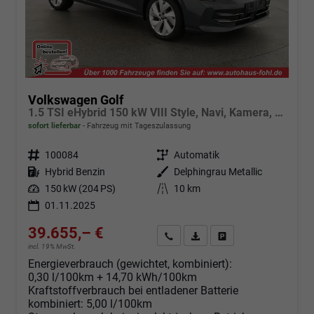
Volkswagen Golf
1.5 TSI eHybrid 150 kW VIII Style, Navi, Kamera, Side, LED-Plus
sofort lieferbar
Fahrzeug mit Tageszulassung
Fahrzeugnr.
100084
Getriebe
Automatik
Kraftstoff
Hybrid Benzin
Außenfarbe
Delphingrau Metallic
Leistung
150 kW (204 PS)
Kilometerstand
10 km
01.11.2025
39.655,– €
Angebot anfordern
Fahrzeugexpose (PDF)
Fahrzeug parken
incl. 19% MwSt.
Energieverbrauch (gewichtet, kombiniert):
0,30 l/100km + 14,70 kWh/100km
Kraftstoffverbrauch bei entladener Batterie
kombiniert:
5,00 l/100km