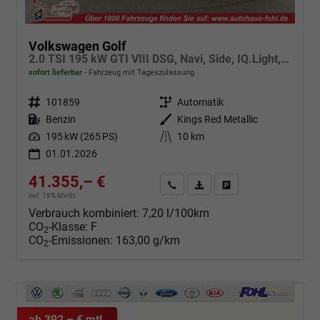
Volkswagen Golf
2.0 TSI 195 kW GTI VIII DSG, Navi, Side, IQ.Light, Kamera, Winter
sofort lieferbar
Fahrzeug mit Tageszulassung
Fahrzeugnr.
101859
Getriebe
Automatik
Kraftstoff
Benzin
Außenfarbe
Kings Red Metallic
Leistung
195 kW (265 PS)
Kilometerstand
10 km
01.01.2026
41.355,– €
Angebot anfordern
Fahrzeugexpose (PDF)
Fahrzeug parken
incl. 19% MwSt.
Verbrauch kombiniert:
7,20 l/100km
CO
-Klasse:
F
2
CO
-Emissionen:
163,00 g/km
2
ab 392,– € mtl.