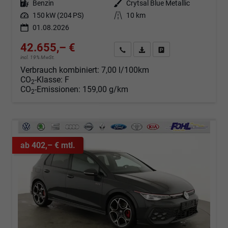
Kraftstoff
Benzin
Außenfarbe
Crytsal Blue Metallic
Leistung
150 kW (204 PS)
Kilometerstand
10 km
01.08.2026
42.655,– €
Angebot anfordern
Fahrzeugexpose (PDF)
Fahrzeug parken
incl. 19% MwSt.
Verbrauch kombiniert:
7,00 l/100km
CO
-Klasse:
F
2
CO
-Emissionen:
159,00 g/km
2
ab 402,– € mtl.