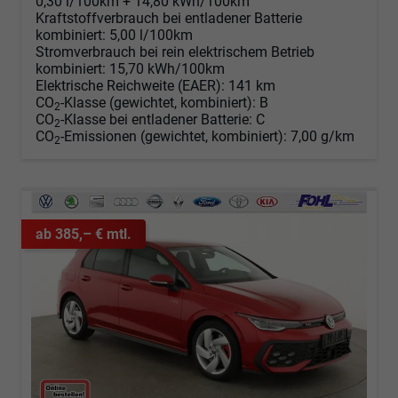
0,30 l/100km + 14,80 kWh/100km
Kraftstoffverbrauch bei entladener Batterie
kombiniert:
5,00 l/100km
Stromverbrauch bei rein elektrischem Betrieb
kombiniert:
15,70 kWh/100km
Elektrische Reichweite (EAER):
141 km
CO
-Klasse (gewichtet, kombiniert):
B
2
CO
-Klasse bei entladener Batterie:
C
2
CO
-Emissionen (gewichtet, kombiniert):
7,00 g/km
2
ab 385,– € mtl.