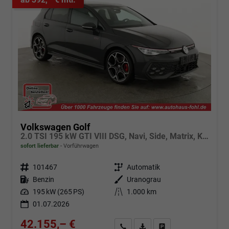
Volkswagen Golf
2.0 TSI 195 kW GTI VIII DSG, Navi, Side, Matrix, Kamera, Winter, 19-Zoll
sofort lieferbar
Vorführwagen
Fahrzeugnr.
101467
Getriebe
Automatik
Kraftstoff
Benzin
Außenfarbe
Uranograu
Leistung
195 kW (265 PS)
Kilometerstand
1.000 km
01.07.2026
42.155,– €
Angebot anfordern
Fahrzeugexpose (PDF)
Fahrzeug parken