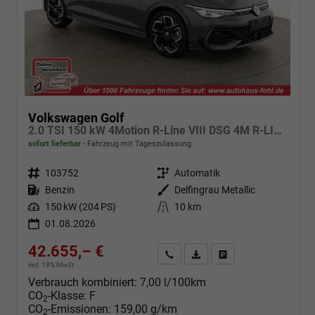
Volkswagen Golf
2.0 TSI 150 kW 4Motion R-Line VIII DSG 4M R-LINE, LED-Plus, 18-Zoll, Side, Kamera, Winter, 3 J.-Garantie
sofort lieferbar
Fahrzeug mit Tageszulassung
Fahrzeugnr.
103752
Getriebe
Automatik
Kraftstoff
Benzin
Außenfarbe
Delfingrau Metallic
Leistung
150 kW (204 PS)
Kilometerstand
10 km
01.08.2026
42.655,– €
Angebot anfordern
Fahrzeugexpose (PDF)
Fahrzeug parken
incl. 19% MwSt.
Verbrauch kombiniert:
7,00 l/100km
CO
-Klasse:
F
2
CO
-Emissionen:
159,00 g/km
2