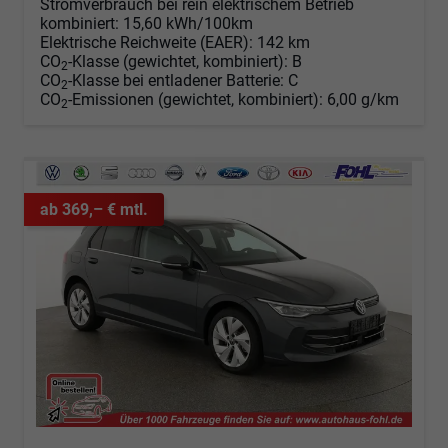
Stromverbrauch bei rein elektrischem Betrieb
kombiniert:
15,60 kWh/100km
Elektrische Reichweite (EAER):
142 km
CO
-Klasse (gewichtet, kombiniert):
B
2
CO
-Klasse bei entladener Batterie:
C
2
CO
-Emissionen (gewichtet, kombiniert):
6,00 g/km
2
ab 369,– € mtl.