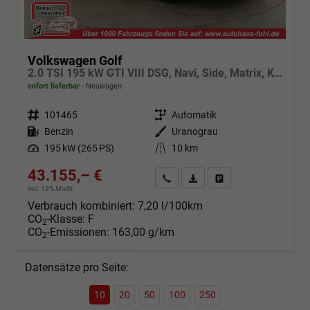
Volkswagen Golf
2.0 TSI 195 kW GTI VIII DSG, Navi, Side, Matrix, Kamera, Winter, 19-Zoll
sofort lieferbar
Neuwagen
Fahrzeugnr.
101465
Getriebe
Automatik
Kraftstoff
Benzin
Außenfarbe
Uranograu
Leistung
195 kW (265 PS)
Kilometerstand
10 km
43.155,– €
Angebot anfordern
Fahrzeugexpose (PDF)
Fahrzeug parken
incl. 19% MwSt.
Verbrauch kombiniert:
7,20 l/100km
CO
-Klasse:
F
2
CO
-Emissionen:
163,00 g/km
2
Datensätze pro Seite:
10
20
50
100
250