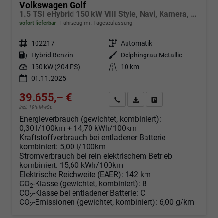
Volkswagen Golf
1.5 TSI eHybrid 150 kW VIII Style, Navi, Kamera, Side, LED-Plus
sofort lieferbar
Fahrzeug mit Tageszulassung
Fahrzeugnr.
102217
Getriebe
Automatik
Kraftstoff
Hybrid Benzin
Außenfarbe
Delphingrau Metallic
Leistung
150 kW (204 PS)
Kilometerstand
10 km
01.11.2025
39.655,– €
Angebot anfordern
Fahrzeugexpose (PDF)
Fahrzeug parken
incl. 19% MwSt.
Energieverbrauch (gewichtet, kombiniert):
0,30 l/100km + 14,70 kWh/100km
Kraftstoffverbrauch bei entladener Batterie
kombiniert:
5,00 l/100km
Stromverbrauch bei rein elektrischem Betrieb
kombiniert:
15,60 kWh/100km
Elektrische Reichweite (EAER):
142 km
CO
-Klasse (gewichtet, kombiniert):
B
2
CO
-Klasse bei entladener Batterie:
C
2
CO
-Emissionen (gewichtet, kombiniert):
6,00 g/km
2