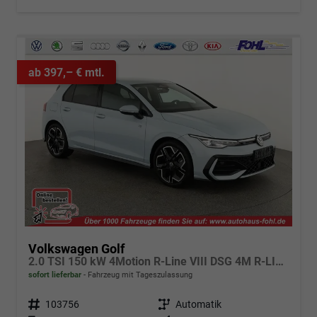
ab 397,– € mtl.
Volkswagen Golf
2.0 TSI 150 kW 4Motion R-Line VIII DSG 4M R-LINE, LED-Plus, 18-Zoll, Side, Kamera, Winter, 3 J.-Garantie
sofort lieferbar
Fahrzeug mit Tageszulassung
Fahrzeugnr.
103756
Getriebe
Automatik