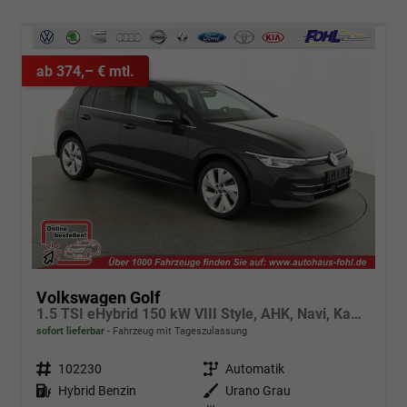
ab 374,– € mtl.
Volkswagen Golf
1.5 TSI eHybrid 150 kW VIII Style, AHK, Navi, Kamera, Side, LED-Plus
sofort lieferbar
Fahrzeug mit Tageszulassung
Fahrzeugnr.
102230
Getriebe
Automatik
Kraftstoff
Hybrid Benzin
Außenfarbe
Urano Grau