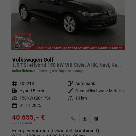
Volkswagen Golf
1.5 TSI eHybrid 150 kW VIII Style, AHK, Navi, Kamera, Side, LED-Plus
sofort lieferbar
Fahrzeug mit Tageszulassung
Fahrzeugnr.
102218
Getriebe
Automatik
Kraftstoff
Hybrid Benzin
Außenfarbe
Grenadillschwarz Metallic
Leistung
150 kW (204 PS)
Kilometerstand
10 km
01.11.2025
40.655,– €
Angebot anfordern
Fahrzeugexpose (PDF)
Fahrzeug parken
incl. 19% MwSt.
Energieverbrauch (gewichtet, kombiniert):