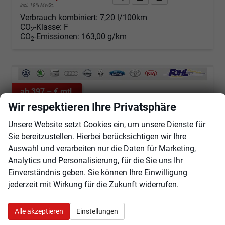
incl. 19% MwSt.
Verbrauch kombiniert:
7,20 l/100km
CO
-Klasse:
F
2
CO
-Emissionen:
163,00 g/km
2
ab 397,– € mtl.
Wir respektieren Ihre Privatsphäre
Unsere Website setzt Cookies ein, um unsere Dienste für
Sie bereitzustellen. Hierbei berücksichtigen wir Ihre
Auswahl und verarbeiten nur die Daten für Marketing,
Analytics und Personalisierung, für die Sie uns Ihr
Einverständnis geben. Sie können Ihre Einwilligung
jederzeit mit Wirkung für die Zukunft widerrufen.
Alle akzeptieren
Einstellungen
Volkswagen Golf