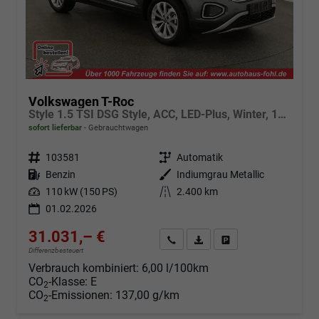
Volkswagen T-Roc
Style 1.5 TSI DSG Style, ACC, LED-Plus, Winter, 17-Zoll
sofort lieferbar
Gebrauchtwagen
Fahrzeugnr.
103581
Getriebe
Automatik
Kraftstoff
Benzin
Außenfarbe
Indiumgrau Metallic
Leistung
110 kW (150 PS)
Kilometerstand
2.400 km
01.02.2026
31.031,– €
Angebot anfordern
Fahrzeugexpose (PDF)
Fahrzeug parken
Differenzbesteuert
Verbrauch kombiniert:
6,00 l/100km
CO
-Klasse:
E
2
CO
-Emissionen:
137,00 g/km
2