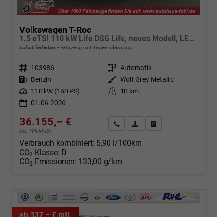
Volkswagen T-Roc
1.5 eTSI 110 kW Life DSG Life, neues Modell, LED, Kamera, Side, Winter, 17-Zoll
sofort lieferbar
Fahrzeug mit Tageszulassung
Fahrzeugnr.
103986
Getriebe
Automatik
Kraftstoff
Benzin
Außenfarbe
Wolf Grey Metallic
Leistung
110 kW (150 PS)
Kilometerstand
10 km
01.06.2026
36.155,– €
Angebot anfordern
Fahrzeugexpose (PDF)
Fahrzeug parken
incl. 19% MwSt.
Verbrauch kombiniert:
5,90 l/100km
CO
-Klasse:
D
2
CO
-Emissionen:
133,00 g/km
2
ab 337,– € mtl.