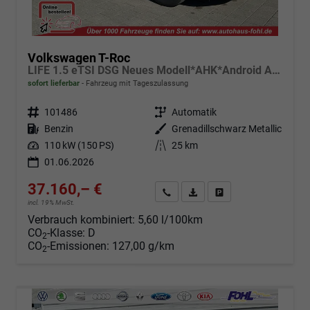
Volkswagen T-Roc
LIFE 1.5 eTSI DSG Neues Modell*AHK*Android Auto*SHZ*ACC*Kamera*5J Garantie*Klimaauto*
sofort lieferbar
Fahrzeug mit Tageszulassung
Fahrzeugnr.
101486
Getriebe
Automatik
Kraftstoff
Benzin
Außenfarbe
Grenadillschwarz Metallic
Leistung
110 kW (150 PS)
Kilometerstand
25 km
01.06.2026
37.160,– €
Angebot anfordern
Fahrzeugexpose (PDF)
Fahrzeug parken
incl. 19% MwSt.
Verbrauch kombiniert:
5,60 l/100km
CO
-Klasse:
D
2
CO
-Emissionen:
127,00 g/km
2