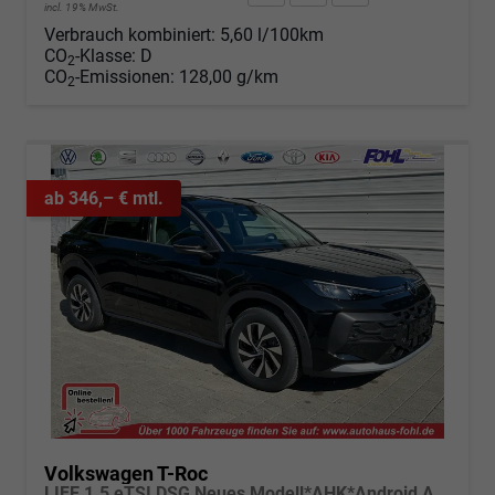
incl. 19% MwSt.
Verbrauch kombiniert:
5,60 l/100km
CO
-Klasse:
D
2
CO
-Emissionen:
128,00 g/km
2
ab 346,– € mtl.
Volkswagen T-Roc
LIFE 1.5 eTSI DSG Neues Modell*AHK*Android Auto*SHZ*ACC*Kamera*5J Garantie*Klimaauto*