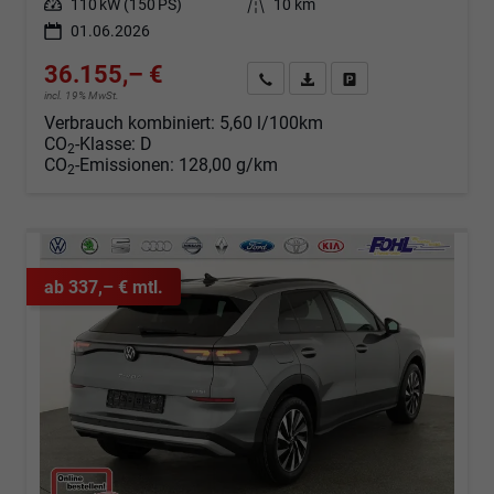
Leistung
110 kW (150 PS)
Kilometerstand
10 km
01.06.2026
36.155,– €
Angebot anfordern
Fahrzeugexpose (PDF)
Fahrzeug parken
incl. 19% MwSt.
Verbrauch kombiniert:
5,60 l/100km
CO
-Klasse:
D
2
CO
-Emissionen:
128,00 g/km
2
ab 337,– € mtl.