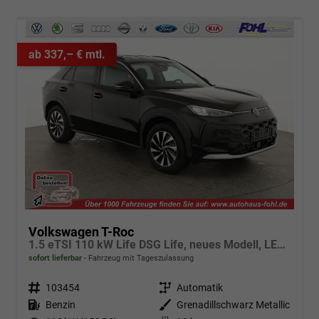
ab 337,– € mtl.
Volkswagen T-Roc
1.5 eTSI 110 kW Life DSG Life, neues Modell, LED, Kamera, Side, Winter, 17-Zoll
sofort lieferbar
Fahrzeug mit Tageszulassung
Fahrzeugnr.
103454
Getriebe
Automatik
Kraftstoff
Benzin
Außenfarbe
Grenadillschwarz Metallic