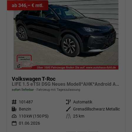
ab 346,– € mtl.
Volkswagen T-Roc
LIFE 1.5 eTSI DSG Neues Modell*AHK*Android Auto*SHZ*ACC*Kamera*5J Garantie*Klimaauto*
sofort lieferbar
Fahrzeug mit Tageszulassung
Fahrzeugnr.
101487
Getriebe
Automatik
Kraftstoff
Benzin
Außenfarbe
Grenadillschwarz Metallic
Leistung
110 kW (150 PS)
Kilometerstand
25 km
01.06.2026