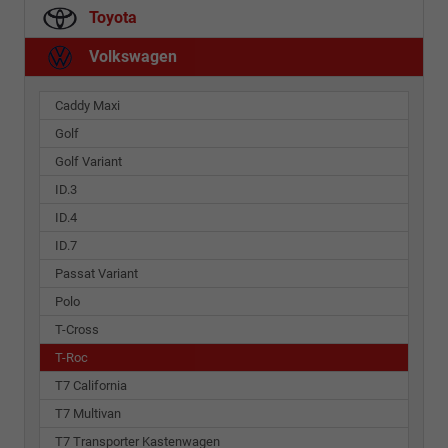
Toyota
Volkswagen
Caddy Maxi
Golf
Golf Variant
ID.3
ID.4
ID.7
Passat Variant
Polo
T-Cross
T-Roc
T7 California
T7 Multivan
T7 Transporter Kastenwagen