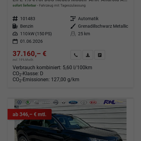
sofort lieferbar
Fahrzeug mit Tageszulassung
Fahrzeugnr.
101483
Getriebe
Automatik
Kraftstoff
Benzin
Außenfarbe
Grenadillschwarz Metallic
Leistung
110 kW (150 PS)
Kilometerstand
25 km
01.06.2026
37.160,– €
Angebot anfordern
Fahrzeugexpose (PDF)
Fahrzeug parken
incl. 19% MwSt.
Verbrauch kombiniert:
5,60 l/100km
CO
-Klasse:
D
2
CO
-Emissionen:
127,00 g/km
2
ab 346,– € mtl.