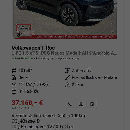
Volkswagen T-Roc
LIFE 1.5 eTSI DSG Neues Modell*AHK*Android Auto*SHZ*ACC*Kamera*5J Garantie*Klimaauto*
sofort lieferbar
Fahrzeug mit Tageszulassung
Fahrzeugnr.
101484
Getriebe
Automatik
Kraftstoff
Benzin
Außenfarbe
Grenadillschwarz Metallic
Leistung
110 kW (150 PS)
Kilometerstand
25 km
01.06.2026
37.160,– €
Angebot anfordern
Fahrzeugexpose (PDF)
Fahrzeug parken
incl. 19% MwSt.
Verbrauch kombiniert:
5,60 l/100km
CO
-Klasse:
D
2
CO
-Emissionen:
127,00 g/km
2