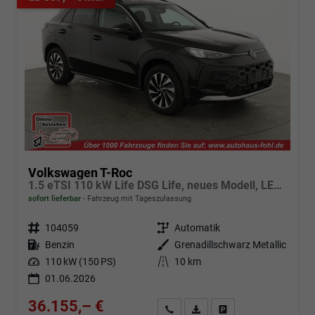
Volkswagen T-Roc
1.5 eTSI 110 kW Life DSG Life, neues Modell, LED, Kamera, Side, Winter, 17-Zoll
sofort lieferbar
Fahrzeug mit Tageszulassung
Fahrzeugnr.
104059
Getriebe
Automatik
Kraftstoff
Benzin
Außenfarbe
Grenadillschwarz Metallic
Leistung
110 kW (150 PS)
Kilometerstand
10 km
01.06.2026
36.155,– €
Angebot anfordern
Fahrzeugexpose (PDF)
Fahrzeug parken