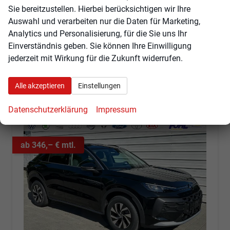
Kraftstoff
Benzin
Außenfarbe
Grenadillschwarz Metallic
Sie bereitzustellen. Hierbei berücksichtigen wir Ihre
Leistung
110 kW (150 PS)
Kilometerstand
25 km
Auswahl und verarbeiten nur die Daten für Marketing,
01.06.2026
Analytics und Personalisierung, für die Sie uns Ihr
37.160,– €
Einverständnis geben. Sie können Ihre Einwilligung
Angebot anfordern
Fahrzeugexpose (PDF)
Fahrzeug parken
jederzeit mit Wirkung für die Zukunft widerrufen.
incl. 19% MwSt.
Verbrauch kombiniert:
5,60 l/100km
CO
-Klasse:
D
2
Alle akzeptieren
Einstellungen
CO
-Emissionen:
127,00 g/km
2
Datenschutzerklärung
Impressum
ab 346,– € mtl.