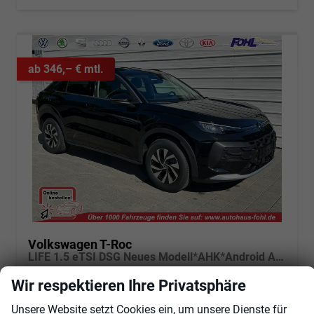
ab 346,– € mtl.
Volkswagen T-Roc
LIFE 1.5 eTSI DSG Neues Modell*AHK*Android Auto*SHZ*ACC*Kamera*5J Garantie*Klimaauto*
sofort lieferbar
Fahrzeug mit Tageszulassung
Wir respektieren Ihre Privatsphäre
Fahrzeugnr.
101485
Getriebe
Automatik
Unsere Website setzt Cookies ein, um unsere Dienste für