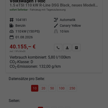
Volkswagen T-Roc
1.5 eTSI 110 kW R-Line DSG Black, neues Modell, 19-Zoll, Winter, sofort
sofort lieferbar
Fahrzeug mit Tageszulassung
Fahrzeugnr.
104181
Getriebe
Automatik
Kraftstoff
Benzin
Außenfarbe
Canary Yellow
Leistung
110 kW (150 PS)
Kilometerstand
10 km
01.08.2026
40.155,– €
Angebot anfordern
Fahrzeugexpose (PDF)
Fahrzeug parken
incl. 19% MwSt.
Verbrauch kombiniert:
5,80 l/100km
CO
-Klasse:
D
2
CO
-Emissionen:
132,00 g/km
2
Datensätze pro Seite:
10
20
50
100
250
Seiten: