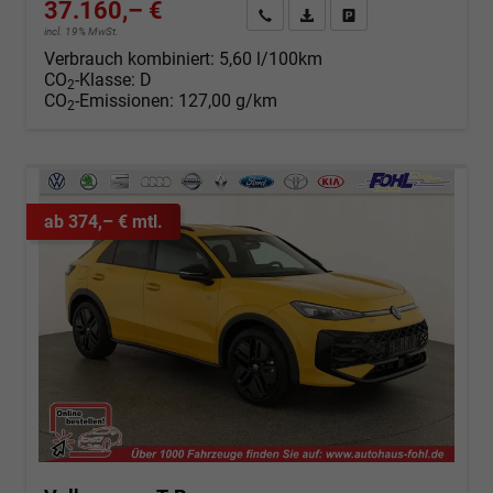
37.160,– €
Angebot anfordern
Fahrzeugexpose (PDF)
Fahrzeug parken
incl. 19% MwSt.
Verbrauch kombiniert:
5,60 l/100km
CO
-Klasse:
D
2
CO
-Emissionen:
127,00 g/km
2
ab 374,– € mtl.