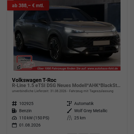
ab 388,– € mtl.
Volkswagen T-Roc
R-Line 1.5 eTSI DSG Neues Modell*AHK*BlackStyle*Matrix*19"*Android Auto*EasyOpen*SHZ*Kamera*ParkAsstPro*ACC*Keyless
unverbindliche Lieferzeit:
31.08.2026
Fahrzeug mit Tageszulassung
Fahrzeugnr.
102925
Getriebe
Automatik
Kraftstoff
Benzin
Außenfarbe
Wolf Grey Metallic
Leistung
110 kW (150 PS)
Kilometerstand
25 km
01.08.2026