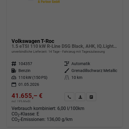
Volkswagen T-Roc
1.5 eTSI 110 kW R-Line DSG Black, AHK, IQ.Light, Kamera, el. Klappe, Winter, 19-Zoll
unverbindliche Lieferzeit:
14 Tage
Fahrzeug mit Tageszulassung
Fahrzeugnr.
104357
Getriebe
Automatik
Kraftstoff
Benzin
Außenfarbe
Grenadillschwarz Metallic
Leistung
110 kW (150 PS)
Kilometerstand
10 km
01.05.2026
41.655,– €
Angebot anfordern
Fahrzeugexpose (PDF)
Fahrzeug parken
incl. 19% MwSt.
Verbrauch kombiniert:
6,00 l/100km
CO
-Klasse:
E
2
CO
-Emissionen:
136,00 g/km
2