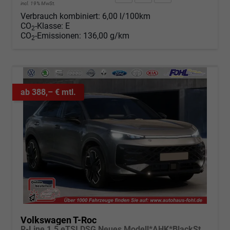
incl. 19% MwSt.
Verbrauch kombiniert:
6,00 l/100km
CO
-Klasse:
E
2
CO
-Emissionen:
136,00 g/km
2
ab 388,– € mtl.
Volkswagen T-Roc
R-Line 1.5 eTSI DSG Neues Modell*AHK*BlackStyle*Matrix*19"*Android Auto*EasyOpen*SHZ*Kamera*ParkAsstPro*ACC*Keyless