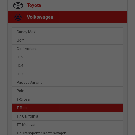
Toyota
Volkswagen
Caddy Maxi
Golf
Golf Variant
ID.3
ID.4
ID.7
Passat Variant
Polo
T-Cross
T-Roc
T7 California
T7 Multivan
T7 Transporter Kastenwagen