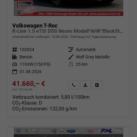
Volkswagen T-Roc
R-Line 1.5 eTSI DSG Neues Modell*AHK*BlackStyle*Matrix*19"*Android Auto*EasyOpen*SHZ*Kamera*ParkAsstPro*ACC*Keyless
unverbindliche Lieferzeit:
10.08.2026
Fahrzeug mit Tageszulassung
Fahrzeugnr.
102924
Getriebe
Automatik
Kraftstoff
Benzin
Außenfarbe
Wolf Grey Metallic
Leistung
110 kW (150 PS)
Kilometerstand
25 km
01.08.2026
41.660,– €
Angebot anfordern
Fahrzeugexpose (PDF)
Fahrzeug parken
incl. 19% MwSt.
Verbrauch kombiniert:
5,80 l/100km
CO
-Klasse:
D
2
CO
-Emissionen:
132,00 g/km
2