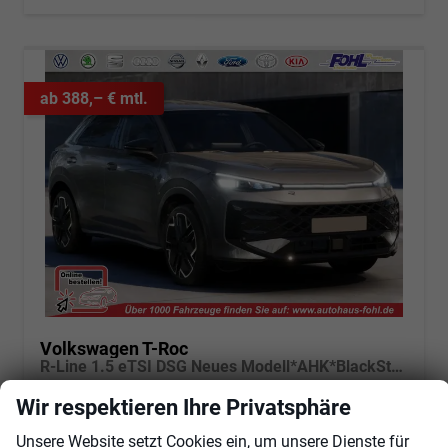
ab 388,– € mtl.
Volkswagen T-Roc
R-Line 1.5 eTSI DSG Neues Modell*AHK*BlackStyle*Matrix*19"*Android Auto*EasyOpen*SHZ*Kamera*ParkAsstPro*ACC*Keyless
unverbindliche Lieferzeit:
10.08.2026
Fahrzeug mit Tageszulassung
Wir respektieren Ihre Privatsphäre
Fahrzeugnr.
102923
Getriebe
Automatik
Unsere Website setzt Cookies ein, um unsere Dienste für