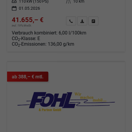
Leistung
110 kW (150 PS)
Kilometerstand
10 km
01.05.2026
41.655,– €
Angebot anfordern
Fahrzeugexpose (PDF)
Fahrzeug parken
incl. 19% MwSt.
Verbrauch kombiniert:
6,00 l/100km
CO
-Klasse:
E
2
CO
-Emissionen:
136,00 g/km
2
ab 388,– € mtl.