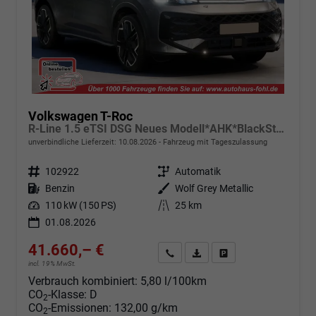
Volkswagen T-Roc
R-Line 1.5 eTSI DSG Neues Modell*AHK*BlackStyle*Matrix*19"*Android Auto*EasyOpen*SHZ*Kamera*ParkAsstPro*ACC*Keyless
unverbindliche Lieferzeit:
10.08.2026
Fahrzeug mit Tageszulassung
Fahrzeugnr.
102922
Getriebe
Automatik
Kraftstoff
Benzin
Außenfarbe
Wolf Grey Metallic
Leistung
110 kW (150 PS)
Kilometerstand
25 km
01.08.2026
41.660,– €
Angebot anfordern
Fahrzeugexpose (PDF)
Fahrzeug parken
incl. 19% MwSt.
Verbrauch kombiniert:
5,80 l/100km
CO
-Klasse:
D
2
CO
-Emissionen:
132,00 g/km
2