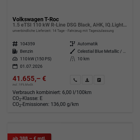
Volkswagen T-Roc
1.5 eTSI 110 kW R-Line DSG Black, AHK, IQ.Light, Kamera, el. Klappe, Winter, 19-Zoll
unverbindliche Lieferzeit:
14 Tage
Fahrzeug mit Tageszulassung
Fahrzeugnr.
104359
Getriebe
Automatik
Kraftstoff
Benzin
Außenfarbe
Celestial Blue Metallic / Dach schwarz
Leistung
110 kW (150 PS)
Kilometerstand
10 km
01.07.2026
41.655,– €
Angebot anfordern
Fahrzeugexpose (PDF)
Fahrzeug parken
incl. 19% MwSt.
Verbrauch kombiniert:
6,00 l/100km
CO
-Klasse:
E
2
CO
-Emissionen:
136,00 g/km
2
ab 388,– € mtl.