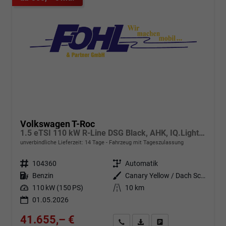
Volkswagen T-Roc
1.5 eTSI 110 kW R-Line DSG Black, AHK, IQ.Light, Kamera, el. Klappe, Winter, 19-Zoll
unverbindliche Lieferzeit:
14 Tage
Fahrzeug mit Tageszulassung
Fahrzeugnr.
104360
Getriebe
Automatik
Kraftstoff
Benzin
Außenfarbe
Canary Yellow / Dach Schwarz
Leistung
110 kW (150 PS)
Kilometerstand
10 km
01.05.2026
41.655,– €
Angebot anfordern
Fahrzeugexpose (PDF)
Fahrzeug parken