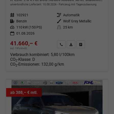
unverbindliche Lieferzeit:
10.08.2026
Fahrzeug mit Tageszulassung
Fahrzeugnr.
102921
Getriebe
Automatik
Kraftstoff
Benzin
Außenfarbe
Wolf Grey Metallic
Leistung
110 kW (150 PS)
Kilometerstand
25 km
01.08.2026
41.660,– €
Angebot anfordern
Fahrzeugexpose (PDF)
Fahrzeug parken
incl. 19% MwSt.
Verbrauch kombiniert:
5,80 l/100km
CO
-Klasse:
D
2
CO
-Emissionen:
132,00 g/km
2
ab 388,– € mtl.