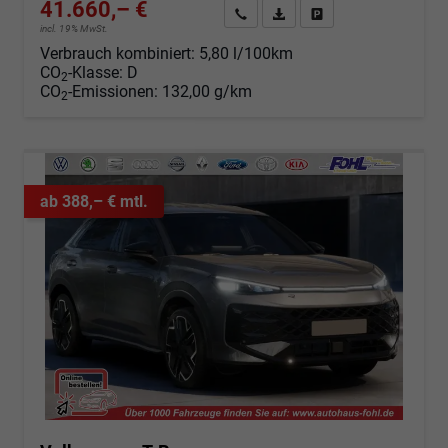
41.660,– €
Angebot anfordern
Fahrzeugexpose (PDF)
Fahrzeug parken
incl. 19% MwSt.
Verbrauch kombiniert:
5,80 l/100km
CO
-Klasse:
D
2
CO
-Emissionen:
132,00 g/km
2
ab 388,– € mtl.