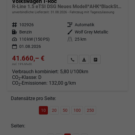
Volkswagen T-Roc
R-Line 1.5 eTSI DSG Neues Modell*AHK*BlackStyle*Matrix*19"*Android Auto*EasyOpen*SHZ*Kamera*ParkAsstPro*ACC*Keyless
unverbindliche Lieferzeit:
31.08.2026
Fahrzeug mit Tageszulassung
Fahrzeugnr.
102926
Getriebe
Automatik
Kraftstoff
Benzin
Außenfarbe
Wolf Grey Metallic
Leistung
110 kW (150 PS)
Kilometerstand
25 km
01.08.2026
41.660,– €
Angebot anfordern
Fahrzeugexpose (PDF)
Fahrzeug parken
incl. 19% MwSt.
Verbrauch kombiniert:
5,80 l/100km
CO
-Klasse:
D
2
CO
-Emissionen:
132,00 g/km
2
Datensätze pro Seite:
10
20
50
100
250
Seiten: