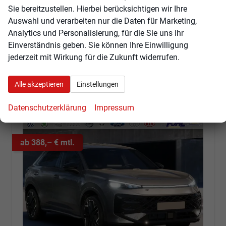
Kraftstoff
Benzin
Außenfarbe
Wolf Grey Metallic
Sie bereitzustellen. Hierbei berücksichtigen wir Ihre
Leistung
110 kW (150 PS)
Kilometerstand
25 km
Auswahl und verarbeiten nur die Daten für Marketing,
01.08.2026
Analytics und Personalisierung, für die Sie uns Ihr
41.660,– €
Einverständnis geben. Sie können Ihre Einwilligung
Angebot anfordern
Fahrzeugexpose (PDF)
Fahrzeug parken
jederzeit mit Wirkung für die Zukunft widerrufen.
incl. 19% MwSt.
Verbrauch kombiniert:
5,80 l/100km
CO
-Klasse:
D
2
Alle akzeptieren
Einstellungen
CO
-Emissionen:
132,00 g/km
2
Datenschutzerklärung
Impressum
ab 388,– € mtl.