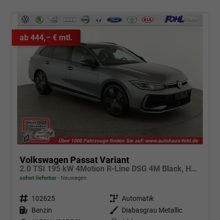
ab 444,– € mtl.
Volkswagen Passat Variant
2.0 TSI 195 kW 4Motion R-Line DSG 4M Black, HUD, AHK, Navi, IQ.Light, AreaView, Winter, el. Klappe, sofort
sofort lieferbar
Neuwagen
Fahrzeugnr.
102625
Getriebe
Automatik
Kraftstoff
Benzin
Außenfarbe
Diabasgrau Metallic