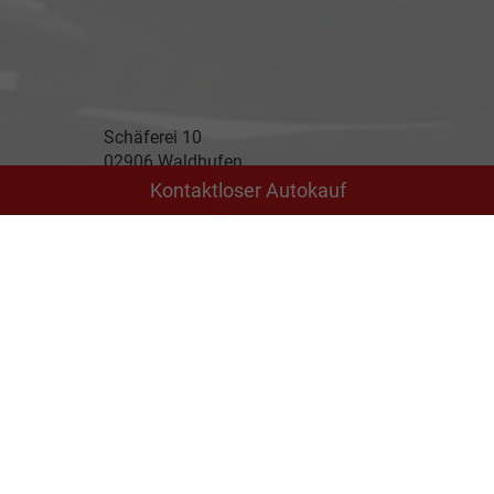
Schäferei 10
02906 Waldhufen
Kontaktloser Autokauf
Geschäftszeiten
Montag bis Freitag
09:00-18:00 Uhr
Samstag