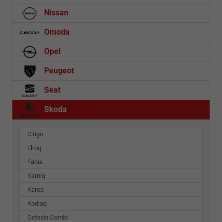
Nissan
Omoda
Opel
Peugeot
Seat
Skoda
Citigo
Elroq
Fabia
Kamiq
Karoq
Kodiaq
Octavia Combi