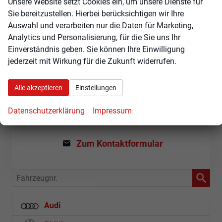
Unsere Website setzt Cookies ein, um unsere Dienste für
Sie bereitzustellen. Hierbei berücksichtigen wir Ihre
Auswahl und verarbeiten nur die Daten für Marketing,
Wie können wir Ihnen
Analytics und Personalisierung, für die Sie uns Ihr
weiterhelfen?
Einverständnis geben. Sie können Ihre Einwilligung
Gerne beantworten wir Ihre Fragen zu unseren
jederzeit mit Wirkung für die Zukunft widerrufen.
Skoda Angeboten telefonisch oder per E-Mail.
Sie erreichen uns unter:
Alle akzeptieren
Einstellungen
+49 3588 / 25 18 0
Datenschutzerklärung
Impressum
Oder über unser Kontaktformular:
Zum Kontaktformular
Fahrzeugnr.
Audi