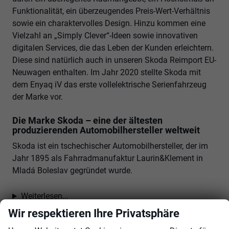
Funktionalität, ein überzeugendes Preis-Wert-Verhältnis
sowie ein charaktervolles Design. Hinzu kommen eine
Vielzahl an „Simply Clever“-Ideen sowie innovativen
digitalen Services, die das Leben der Kunden erleichtern.
Diese sind natürlich auch in unseren Skoda Reimport EU-
Neuwagen enthalten. Im Jahr 2020 stellte Skoda mit
dem Enyaq iV das erste vollelektrische Serienfahrzeug
der Marke vor.
Die Marke Skoda – eine der ältesten
produzierenden Automobilhersteller weltweit
Skoda ist ein tschechischer Automobilhersteller, der im
Jahr 1895 als Fahrradmanufaktur Laurin&Klement in
Mladá Boleslav gegründet wurde.
Weiterlesen...
Wir respektieren Ihre Privatsphäre