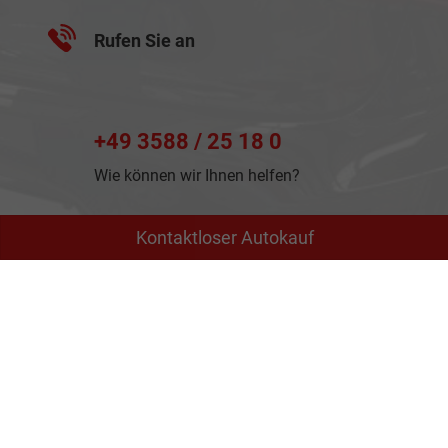
Rufen Sie an
+49 3588 / 25 18 0
Wie können wir Ihnen helfen?
Kontaktloser Autokauf
Anmelden
Impressum
Datenschutz
AGB
Cookie-Einstellungen
Weitere Informationen zum offiziellen Kraftstoffverbrauch
und zu den offiziellen spezifischen CO
-Emissionen und
2
gegebenenfalls zum Stromverbrauch neuer PKW können
dem 'Leitfaden über den offiziellen Kraftstoffverbrauch, die
offiziellen spezifischen CO
-Emissionen und den offiziellen
2
Stromverbrauch neuer PKW' entnommen werden, der an