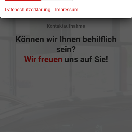
Datenschutzerklärung
Impressum
Kontaktaufnahme
Können wir Ihnen behilflich
sein?
Wir freuen
uns auf Sie!