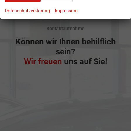
Datenschutzerklärung
Impressum
Kontaktaufnahme
Können wir Ihnen behilflich
sein?
Wir freuen
uns auf Sie!