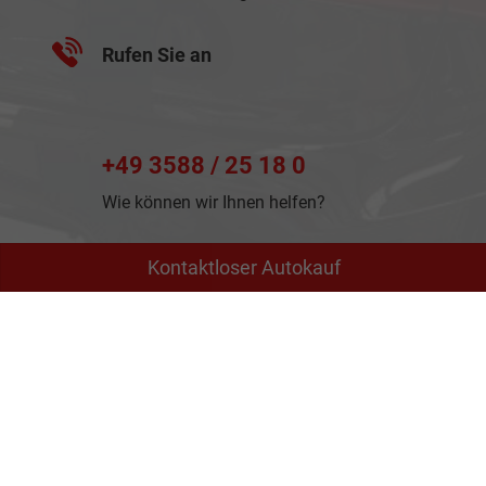
Rufen Sie an
+49 3588 / 25 18 0
Wie können wir Ihnen helfen?
Kontaktloser Autokauf
Anmelden
Impressum
Datenschutz
AGB
Cookie-Einstellungen
Weitere Informationen zum offiziellen Kraftstoffverbrauch
und zu den offiziellen spezifischen CO
-Emissionen und
2
gegebenenfalls zum Stromverbrauch neuer PKW können
dem 'Leitfaden über den offiziellen Kraftstoffverbrauch, die
offiziellen spezifischen CO
-Emissionen und den offiziellen
2