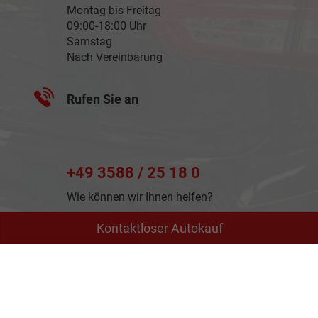
Montag bis Freitag
09:00-18:00 Uhr
Samstag
Nach Vereinbarung
Rufen Sie an
+49 3588 / 25 18 0
Wie können wir Ihnen helfen?
Kontaktloser Autokauf
Anmelden
Impressum
Datenschutz
AGB
Cookie-Einstellungen