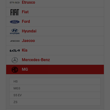
Etrusco
Fiat
Ford
Hyundai
Jaecoo
Kia
Mercedes-Benz
MG
HS
MG3
S5 EV
ZS