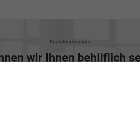
Kontaktaufnahme
nen wir Ihnen behilflich s
Wir freuen
uns auf Sie!