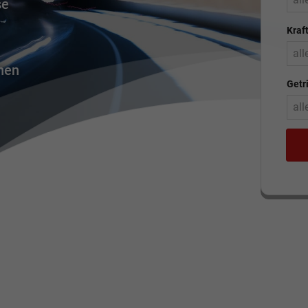
se
Kraft
all
nen
Getr
all