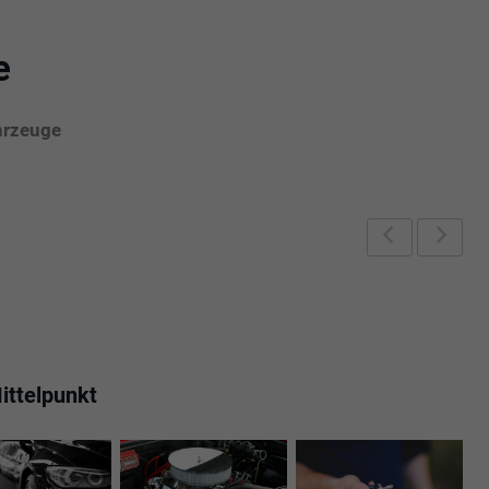
e
hrzeuge
Zurück
Weite
ittelpunkt