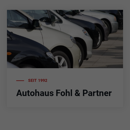
anzeigen
anzeigen
SEIT 1992
Autohaus Fohl & Partner