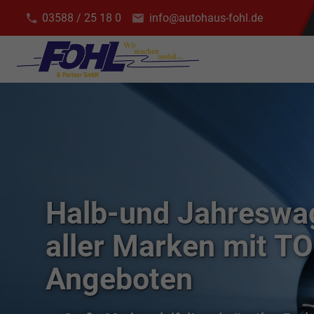
03588 / 25 18 0
info@autohaus-fohl.de
Halb-und Jahreswa
aller Marken mit T
Angeboten