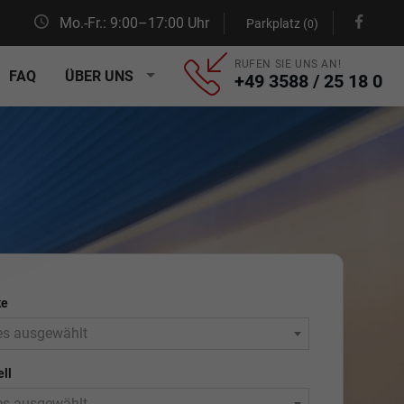
Mo.-Fr.: 9:00–17:00 Uhr
Parkplatz (
)
0
RUFEN SIE UNS AN!
FAQ
ÜBER UNS
+49 3588 / 25 18 0
ke
es ausgewählt
ll
es ausgewählt