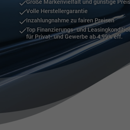
Große Markenvielfalt und günstige Prei
Volle Herstellergarantie
Inzahlungnahme zu fairen Preisen
Top Finanzierungs- und Leasingkonditio
für Privat- und Gewerbe ab 4,99% eff.