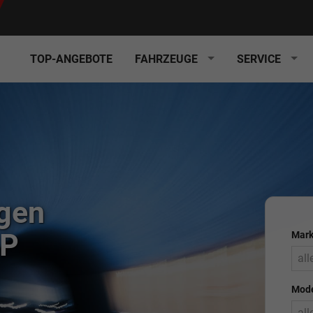
TOP-ANGEBOTE
FAHRZEUGE
SERVICE
gen
OP
Mar
all
Mode
all