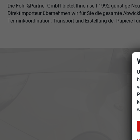
Die Fohl &Partner GmbH bietet Ihnen seit 1992 günstige Ne
Direktimporteur übernehmen wir für Sie die gesamte Abwick
Terminkoordination, Transport und Erstellung der Papiere fü
U
b
v
P
k
w