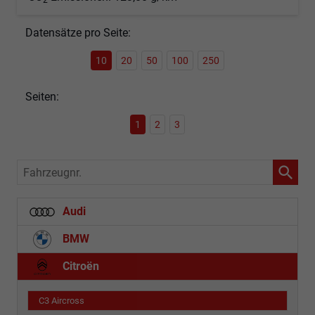
Datensätze pro Seite:
10
20
50
100
250
Seiten:
1
2
3
Fahrzeugnr.
Audi
BMW
Citroën
C3 Aircross