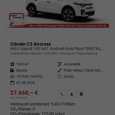
Citroën C3 Aircross
MAX Hybrid 145 6AT Android Auto*Navi*SHZ*Kamera*Totwinkel*Keyless*17"*Klimaauto
unverbindliche Lieferzeit:
14.09.2026
Fahrzeug mit Tageszulassung
Fahrzeugnr.
104147
Getriebe
Automatik
Kraftstoff
Benzin
Außenfarbe
Polar-Weiss / Dach Schwarz
Leistung
107 kW (145 PS)
Kilometerstand
25 km
01.08.2026
27.660,– €
Angebot anfordern
Fahrzeugexpose (PDF)
Fahrzeug parken
incl. 19% MwSt.
Verbrauch kombiniert:
5,40 l/100km
CO
-Klasse:
D
2
CO
-Emissionen:
123,00 g/km
2