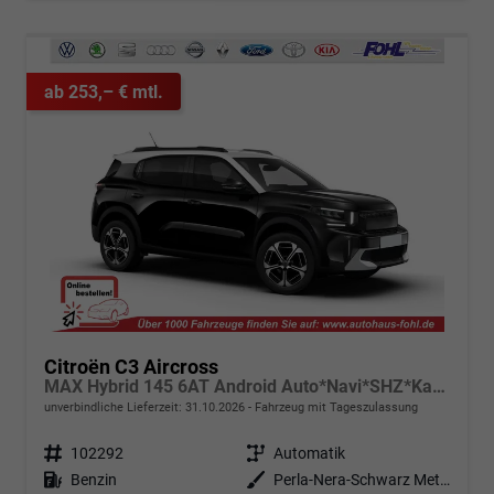
ab 253,– € mtl.
Citroën C3 Aircross
MAX Hybrid 145 6AT Android Auto*Navi*SHZ*Kamera*Totwinkel*Keyless*17"*Klimaauto
unverbindliche Lieferzeit:
31.10.2026
Fahrzeug mit Tageszulassung
Fahrzeugnr.
102292
Getriebe
Automatik
Kraftstoff
Benzin
Außenfarbe
Perla-Nera-Schwarz Metallic mit weißem Dach