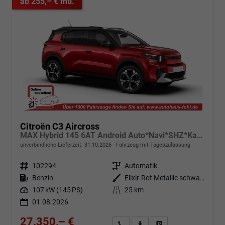
ab 255,– € mtl.
Citroën C3 Aircross
MAX Hybrid 145 6AT Android Auto*Navi*SHZ*Kamera*Totwinkel*Keyless*17"*Klimaauto
unverbindliche Lieferzeit:
31.10.2026
Fahrzeug mit Tageszulassung
Fahrzeugnr.
102294
Getriebe
Automatik
Kraftstoff
Benzin
Außenfarbe
Elixir-Rot Metallic schwarzem Dach
Leistung
107 kW (145 PS)
Kilometerstand
25 km
01.08.2026
27.350,– €
Angebot anfordern
Fahrzeugexpose (PDF)
Fahrzeug parken