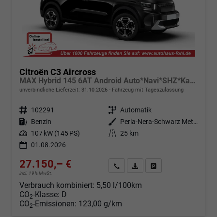
Citroën C3 Aircross
MAX Hybrid 145 6AT Android Auto*Navi*SHZ*Kamera*Totwinkel*Keyless*17"*Klimaauto
unverbindliche Lieferzeit:
31.10.2026
Fahrzeug mit Tageszulassung
Fahrzeugnr.
102291
Getriebe
Automatik
Kraftstoff
Benzin
Außenfarbe
Perla-Nera-Schwarz Metallic mit weißem Dach
Leistung
107 kW (145 PS)
Kilometerstand
25 km
01.08.2026
27.150,– €
Angebot anfordern
Fahrzeugexpose (PDF)
Fahrzeug parken
incl. 19% MwSt.
Verbrauch kombiniert:
5,50 l/100km
CO
-Klasse:
D
2
CO
-Emissionen:
123,00 g/km
2