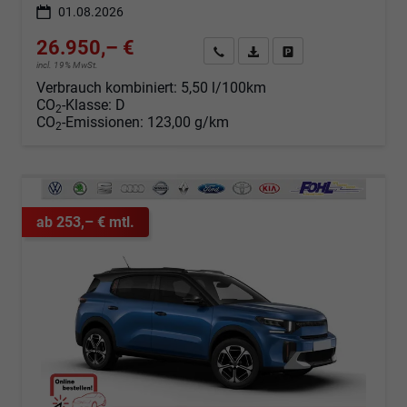
01.08.2026
26.950,– €
Angebot anfordern
Fahrzeugexpose (PDF)
Fahrzeug parken
incl. 19% MwSt.
Verbrauch kombiniert:
5,50 l/100km
CO
-Klasse:
D
2
CO
-Emissionen:
123,00 g/km
2
ab 253,– € mtl.