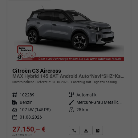
Citroën C3 Aircross
MAX Hybrid 145 6AT Android Auto*Navi*SHZ*Kamera*Totwinkel*Keyless*17"*Klimaauto
unverbindliche Lieferzeit:
31.10.2026
Fahrzeug mit Tageszulassung
Fahrzeugnr.
102289
Getriebe
Automatik
Kraftstoff
Benzin
Außenfarbe
Mercure-Grau Metallic mit schwarzem Dach
Leistung
107 kW (145 PS)
Kilometerstand
25 km
01.08.2026
27.150,– €
Angebot anfordern
Fahrzeugexpose (PDF)
Fahrzeug parken
incl. 19% MwSt.