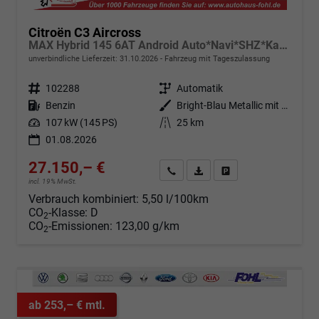
Citroën C3 Aircross
MAX Hybrid 145 6AT Android Auto*Navi*SHZ*Kamera*Totwinkel*Keyless*17"*Klimaauto
unverbindliche Lieferzeit:
31.10.2026
Fahrzeug mit Tageszulassung
Fahrzeugnr.
102288
Getriebe
Automatik
Kraftstoff
Benzin
Außenfarbe
Bright-Blau Metallic mit schwarzem Dach
Leistung
107 kW (145 PS)
Kilometerstand
25 km
01.08.2026
27.150,– €
Angebot anfordern
Fahrzeugexpose (PDF)
Fahrzeug parken
incl. 19% MwSt.
Verbrauch kombiniert:
5,50 l/100km
CO
-Klasse:
D
2
CO
-Emissionen:
123,00 g/km
2
ab 253,– € mtl.