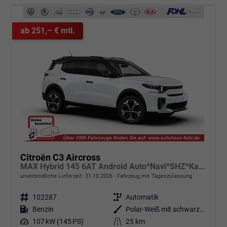
ab 251,– € mtl.
Citroën C3 Aircross
MAX Hybrid 145 6AT Android Auto*Navi*SHZ*Kamera*Totwinkel*Keyless*17"*Klimaauto
unverbindliche Lieferzeit:
31.10.2026
Fahrzeug mit Tageszulassung
Fahrzeugnr.
102287
Getriebe
Automatik
Kraftstoff
Benzin
Außenfarbe
Polar-Weiß mit schwarzem Dach
Leistung
107 kW (145 PS)
Kilometerstand
25 km