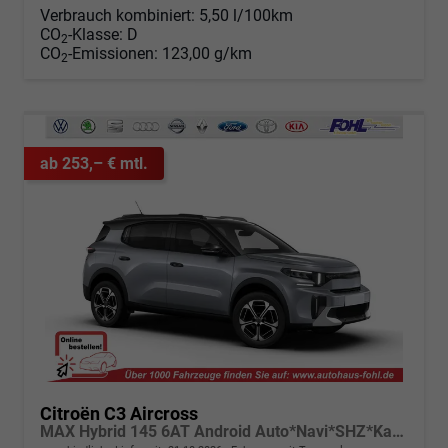
Verbrauch kombiniert:
5,50 l/100km
CO
-Klasse:
D
2
CO
-Emissionen:
123,00 g/km
2
ab 253,– € mtl.
Citroën C3 Aircross
MAX Hybrid 145 6AT Android Auto*Navi*SHZ*Kamera*Totwinkel*Keyless*17"*Klimaauto