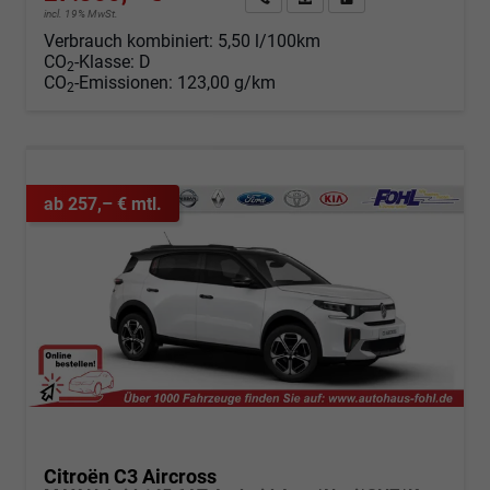
incl. 19% MwSt.
Verbrauch kombiniert:
5,50 l/100km
CO
-Klasse:
D
2
CO
-Emissionen:
123,00 g/km
2
ab 257,– € mtl.
Citroën C3 Aircross