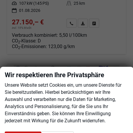
Leistung
107 kW (145 PS)
Kilometerstand
25 km
01.08.2026
27.150,– €
Angebot anfordern
Fahrzeugexpose (PDF)
Fahrzeug parken
incl. 19% MwSt.
Verbrauch kombiniert:
5,50 l/100km
CO
-Klasse:
D
2
CO
-Emissionen:
123,00 g/km
2
Wir respektieren Ihre Privatsphäre
ab 253,– € mtl.
Unsere Website setzt Cookies ein, um unsere Dienste für
Sie bereitzustellen. Hierbei berücksichtigen wir Ihre
Auswahl und verarbeiten nur die Daten für Marketing,
Analytics und Personalisierung, für die Sie uns Ihr
Einverständnis geben. Sie können Ihre Einwilligung
jederzeit mit Wirkung für die Zukunft widerrufen.