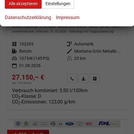
Alle akzeptieren
Einstellungen
Datenschutzerklärung
Impressum
Citroën C3 Aircross
MAX Hybrid 145 6AT Android Auto*Navi*SHZ*Kamera*Totwinkel*Keyless*17"*Klimaauto
unverbindliche Lieferzeit:
31.10.2026
Fahrzeug mit Tageszulassung
Fahrzeugnr.
102293
Getriebe
Automatik
Kraftstoff
Benzin
Außenfarbe
Montana-Grün Metallic mit weißem Dach
Leistung
107 kW (145 PS)
Kilometerstand
25 km
01.08.2026
27.150,– €
Angebot anfordern
Fahrzeugexpose (PDF)
Fahrzeug parken
incl. 19% MwSt.
Verbrauch kombiniert:
5,50 l/100km
CO
-Klasse:
D
2
CO
-Emissionen:
123,00 g/km
2