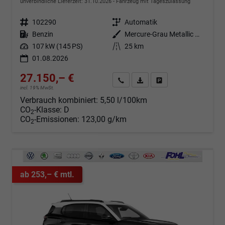
unverbindliche Lieferzeit:
31.10.2026
Fahrzeug mit Tageszulassung
Fahrzeugnr.
102290
Getriebe
Automatik
Kraftstoff
Benzin
Außenfarbe
Mercure-Grau Metallic mit schwarzem Dach
Leistung
107 kW (145 PS)
Kilometerstand
25 km
01.08.2026
27.150,– €
Angebot anfordern
Fahrzeugexpose (PDF)
Fahrzeug parken
incl. 19% MwSt.
Verbrauch kombiniert:
5,50 l/100km
CO
-Klasse:
D
2
CO
-Emissionen:
123,00 g/km
2
ab 253,– € mtl.