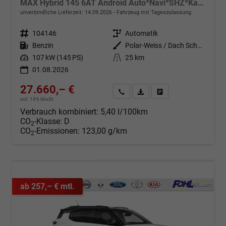
MAX Hybrid 145 6AT Android Auto*Navi*SHZ*Kamera*Totwinkel*Keyless*17"*Klimaauto
unverbindliche Lieferzeit:
14.09.2026
Fahrzeug mit Tageszulassung
Fahrzeugnr.
104146
Getriebe
Automatik
Kraftstoff
Benzin
Außenfarbe
Polar-Weiss / Dach Schwarz
Leistung
107 kW (145 PS)
Kilometerstand
25 km
01.08.2026
27.660,– €
Angebot anfordern
Fahrzeugexpose (PDF)
Fahrzeug parken
incl. 19% MwSt.
Verbrauch kombiniert:
5,40 l/100km
CO
-Klasse:
D
2
CO
-Emissionen:
123,00 g/km
2
ab 257,– € mtl.