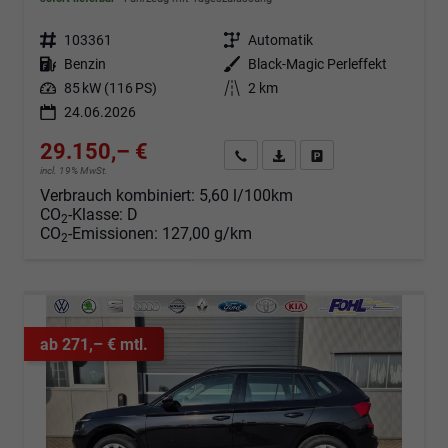
Fahrzeugnr.
103361
Getriebe
Automatik
Kraftstoff
Benzin
Außenfarbe
Black-Magic Perleffekt
Leistung
85 kW (116 PS)
Kilometerstand
2 km
24.06.2026
29.150,– €
Angebot anfordern
Fahrzeugexpose (PDF)
Fahrzeug parken
incl. 19% MwSt.
Verbrauch kombiniert:
5,60 l/100km
CO
-Klasse:
D
2
CO
-Emissionen:
127,00 g/km
2
ab 271,– € mtl.