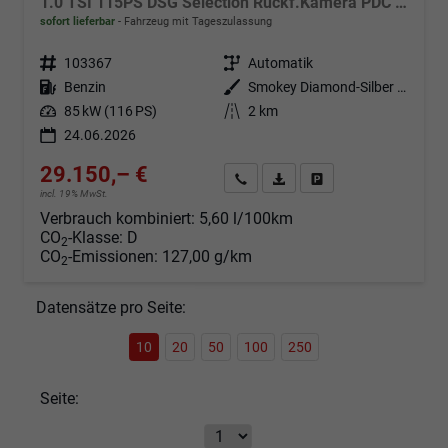
1.0 TSI 115PS DSG Selection Rückf.Kamera PDC v+h Sitzheizung Klimaautomatik Skoda-Radio Apple CarPlay + Android Auto Tempomat Garantieverlängerung 16"LM
sofort lieferbar
Fahrzeug mit Tageszulassung
Fahrzeugnr.
103367
Getriebe
Automatik
Kraftstoff
Benzin
Außenfarbe
Smokey Diamond-Silber Metallic
Leistung
85 kW (116 PS)
Kilometerstand
2 km
24.06.2026
29.150,– €
Angebot anfordern
Fahrzeugexpose (PDF)
Fahrzeug parken
incl. 19% MwSt.
Verbrauch kombiniert:
5,60 l/100km
CO
-Klasse:
D
2
CO
-Emissionen:
127,00 g/km
2
Datensätze pro Seite:
10
20
50
100
250
Seite: