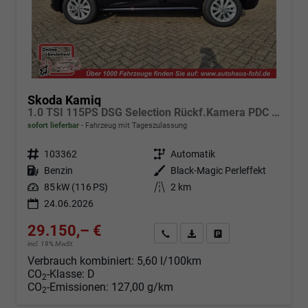
Skoda Kamiq
1.0 TSI 115PS DSG Selection Rückf.Kamera PDC v+h Sitzheizung Klimaautomatik Skoda-Radio Apple CarPlay + Android Auto Tempomat Garantieverlängerung 16"LM
sofort lieferbar
Fahrzeug mit Tageszulassung
Fahrzeugnr.
103362
Getriebe
Automatik
Kraftstoff
Benzin
Außenfarbe
Black-Magic Perleffekt
Leistung
85 kW (116 PS)
Kilometerstand
2 km
24.06.2026
29.150,– €
Angebot anfordern
Fahrzeugexpose (PDF)
Fahrzeug parken
incl. 19% MwSt.
Verbrauch kombiniert:
5,60 l/100km
CO
-Klasse:
D
2
CO
-Emissionen:
127,00 g/km
2