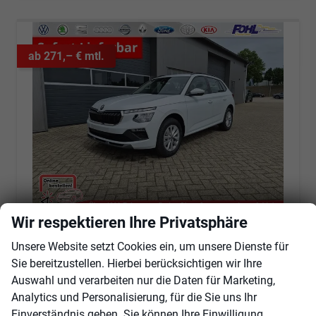
ab 271,– € mtl.
Wir respektieren Ihre Privatsphäre
Skoda Kamiq
1.0 TSI 115PS DSG Selection Rückf.Kamera PDC v+h Sitzheizung Klimaautomatik Skoda-Radio Apple CarPlay + Android Auto Tempomat Garantieverlängerung 16"LM
Unsere Website setzt Cookies ein, um unsere Dienste für
sofort lieferbar
Fahrzeug mit Tageszulassung
Sie bereitzustellen. Hierbei berücksichtigen wir Ihre
Auswahl und verarbeiten nur die Daten für Marketing,
Fahrzeugnr.
103363
Getriebe
Automatik
Analytics und Personalisierung, für die Sie uns Ihr
Kraftstoff
Benzin
Außenfarbe
Moon-Weiß Perleffekt
Einverständnis geben. Sie können Ihre Einwilligung