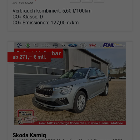
incl. 19% MwSt.
Verbrauch kombiniert:
5,60 l/100km
CO
-Klasse:
D
2
CO
-Emissionen:
127,00 g/km
2
ab 271,– € mtl.
Skoda Kamiq