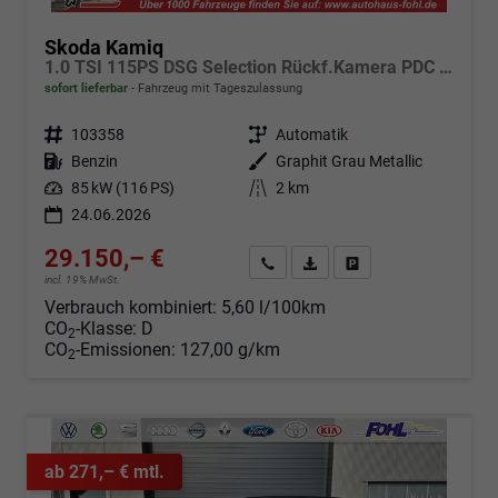
Skoda Kamiq
1.0 TSI 115PS DSG Selection Rückf.Kamera PDC v+h Sitzheizung Klimaautomatik Skoda-Radio Apple CarPlay + Android Auto Tempomat Garantieverlängerung 16"LM
sofort lieferbar
Fahrzeug mit Tageszulassung
Fahrzeugnr.
103358
Getriebe
Automatik
Kraftstoff
Benzin
Außenfarbe
Graphit Grau Metallic
Leistung
85 kW (116 PS)
Kilometerstand
2 km
24.06.2026
29.150,– €
Angebot anfordern
Fahrzeugexpose (PDF)
Fahrzeug parken
incl. 19% MwSt.
Verbrauch kombiniert:
5,60 l/100km
CO
-Klasse:
D
2
CO
-Emissionen:
127,00 g/km
2
ab 271,– € mtl.