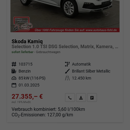
Skoda Kamiq
Selection 1.0 TSI DSG Selection, Matrix, Kamera, Winter, 16-Zoll, 4-J Garantie
sofort lieferbar
Gebrauchtwagen
Fahrzeugnr.
103715
Getriebe
Automatik
Kraftstoff
Benzin
Außenfarbe
Brillant Silber Metallic
Leistung
85 kW (116 PS)
Kilometerstand
12.450 km
01.03.2025
27.355,– €
Angebot anfordern
Fahrzeugexpose (PDF)
Fahrzeug parken
incl. 19% MwSt.
Verbrauch kombiniert:
5,60 l/100km
CO
-Emissionen:
127,00 g/km
2