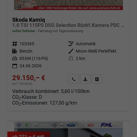
Skoda Kamiq
1.0 TSI 115PS DSG Selection Rückf.Kamera PDC v+h Sitzheizung Klimaautomatik Skoda-Radio Apple CarPlay + Android Auto Tempomat Garantieverlängerung 16"LM
sofort lieferbar
Fahrzeug mit Tageszulassung
Fahrzeugnr.
103365
Getriebe
Automatik
Kraftstoff
Benzin
Außenfarbe
Moon-Weiß Perleffekt
Leistung
85 kW (116 PS)
Kilometerstand
2 km
24.06.2026
29.150,– €
Angebot anfordern
Fahrzeugexpose (PDF)
Fahrzeug parken
incl. 19% MwSt.
Verbrauch kombiniert:
5,60 l/100km
CO
-Klasse:
D
2
CO
-Emissionen:
127,00 g/km
2
ab 271,– € mtl.