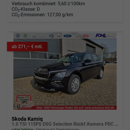
Verbrauch kombiniert:
5,60 l/100km
CO
-Klasse:
D
2
CO
-Emissionen:
127,00 g/km
2
ab 271,– € mtl.
Skoda Kamiq
1.0 TSI 115PS DSG Selection Rückf.Kamera PDC v+h Sitzheizung Klimaautomatik Skoda-Radio Apple CarPlay + Android Auto Tempomat Garantieverlängerung 16"LM
sofort lieferbar
Fahrzeug mit Tageszulassung