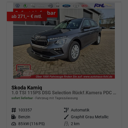
ab 271,– € mtl.
Skoda Kamiq
1.0 TSI 115PS DSG Selection Rückf.Kamera PDC v+h Sitzheizung Klimaautomatik Skoda-Radio Apple CarPlay + Android Auto Tempomat Garantieverlängerung 16"LM
sofort lieferbar
Fahrzeug mit Tageszulassung
Fahrzeugnr.
103357
Getriebe
Automatik
Kraftstoff
Benzin
Außenfarbe
Graphit Grau Metallic
Leistung
85 kW (116 PS)
Kilometerstand
2 km