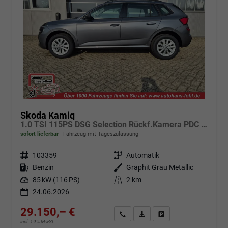
Skoda Kamiq
1.0 TSI 115PS DSG Selection Rückf.Kamera PDC v+h Sitzheizung Klimaautomatik Skoda-Radio Apple CarPlay + Android Auto Tempomat Garantieverlängerung 16"LM
sofort lieferbar
Fahrzeug mit Tageszulassung
Fahrzeugnr.
103359
Getriebe
Automatik
Kraftstoff
Benzin
Außenfarbe
Graphit Grau Metallic
Leistung
85 kW (116 PS)
Kilometerstand
2 km
24.06.2026
29.150,– €
Angebot anfordern
Fahrzeugexpose (PDF)
Fahrzeug parken
incl. 19% MwSt.