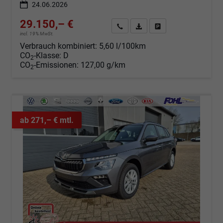
24.06.2026
29.150,– €
Angebot anfordern
Fahrzeugexpose (PDF)
Fahrzeug parken
incl. 19% MwSt.
Verbrauch kombiniert:
5,60 l/100km
CO
-Klasse:
D
2
CO
-Emissionen:
127,00 g/km
2
ab 271,– € mtl.