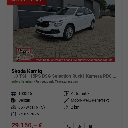
Skoda Kamiq
1.0 TSI 115PS DSG Selection Rückf.Kamera PDC v+h Sitzheizung Klimaautomatik Skoda-Radio Apple CarPlay + Android Auto Tempomat Garantieverlängerung 16"LM
sofort lieferbar
Fahrzeug mit Tageszulassung
Fahrzeugnr.
103366
Getriebe
Automatik
Kraftstoff
Benzin
Außenfarbe
Moon-Weiß Perleffekt
Leistung
85 kW (116 PS)
Kilometerstand
2 km
24.06.2026
29.150,– €
Angebot anfordern
Fahrzeugexpose (PDF)
Fahrzeug parken