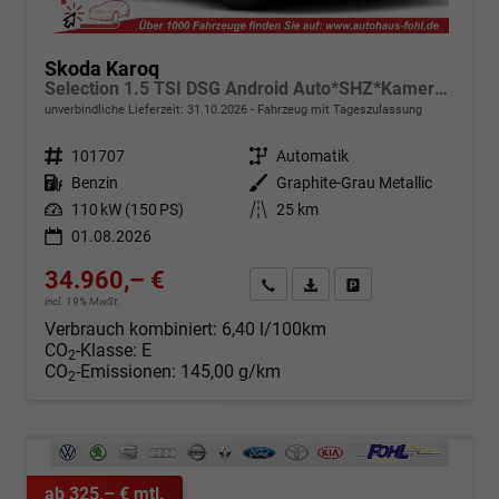
Skoda Karoq
Selection 1.5 TSI DSG Android Auto*SHZ*Kamera*Keyless*PDC v/h*Klimaauto*SUNSET*LED
unverbindliche Lieferzeit:
31.10.2026
Fahrzeug mit Tageszulassung
Fahrzeugnr.
101707
Getriebe
Automatik
Kraftstoff
Benzin
Außenfarbe
Graphite-Grau Metallic
Leistung
110 kW (150 PS)
Kilometerstand
25 km
01.08.2026
34.960,– €
Angebot anfordern
Fahrzeugexpose (PDF)
Fahrzeug parken
incl. 19% MwSt.
Verbrauch kombiniert:
6,40 l/100km
CO
-Klasse:
E
2
CO
-Emissionen:
145,00 g/km
2
ab 325,– € mtl.