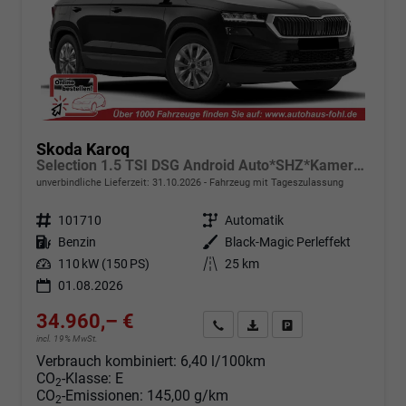
Skoda Karoq
Selection 1.5 TSI DSG Android Auto*SHZ*Kamera*Keyless*PDC v/h*Klimaauto*SUNSET*LED
unverbindliche Lieferzeit:
31.10.2026
Fahrzeug mit Tageszulassung
Fahrzeugnr.
101710
Getriebe
Automatik
Kraftstoff
Benzin
Außenfarbe
Black-Magic Perleffekt
Leistung
110 kW (150 PS)
Kilometerstand
25 km
01.08.2026
34.960,– €
Angebot anfordern
Fahrzeugexpose (PDF)
Fahrzeug parken
incl. 19% MwSt.
Verbrauch kombiniert:
6,40 l/100km
CO
-Klasse:
E
2
CO
-Emissionen:
145,00 g/km
2