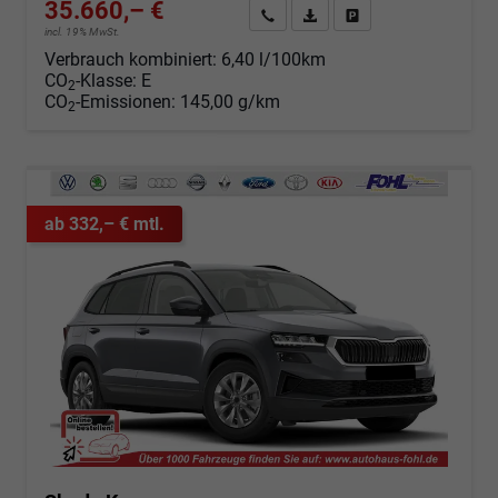
35.660,– €
Angebot anfordern
Fahrzeugexpose (PDF)
Fahrzeug parken
incl. 19% MwSt.
Verbrauch kombiniert:
6,40 l/100km
CO
-Klasse:
E
2
CO
-Emissionen:
145,00 g/km
2
ab 332,– € mtl.