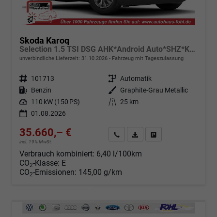
Skoda Karoq
Selection 1.5 TSI DSG AHK*Android Auto*SHZ*Kamera*Keyless*PDC v/h*Klimaauto*SUNSET*LED
unverbindliche Lieferzeit:
31.10.2026
Fahrzeug mit Tageszulassung
Fahrzeugnr.
101713
Getriebe
Automatik
Kraftstoff
Benzin
Außenfarbe
Graphite-Grau Metallic
Leistung
110 kW (150 PS)
Kilometerstand
25 km
01.08.2026
35.660,– €
Angebot anfordern
Fahrzeugexpose (PDF)
Fahrzeug parken
incl. 19% MwSt.
Verbrauch kombiniert:
6,40 l/100km
CO
-Klasse:
E
2
CO
-Emissionen:
145,00 g/km
2