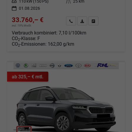
Leistung
110 kW (150 PS)
Kilometerstand
25 km
01.08.2026
33.760,– €
Angebot anfordern
Fahrzeugexpose (PDF)
Fahrzeug parken
incl. 19% MwSt.
Verbrauch kombiniert:
7,10 l/100km
CO
-Klasse:
F
2
CO
-Emissionen:
162,00 g/km
2
ab 325,– € mtl.