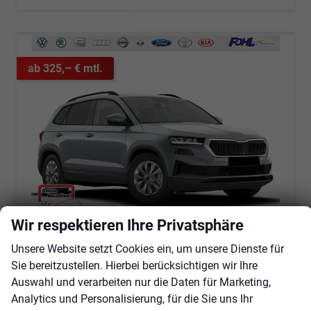
ab 325,– € mtl.
Wir respektieren Ihre Privatsphäre
Skoda Karoq
Unsere Website setzt Cookies ein, um unsere Dienste für
Selection 1.5 TSI DSG Android Auto*SHZ*Kamera*Keyless*PDC v/h*Klimaauto*SUNSET*LED
Sie bereitzustellen. Hierbei berücksichtigen wir Ihre
unverbindliche Lieferzeit:
31.10.2026
Fahrzeug mit Tageszulassung
Auswahl und verarbeiten nur die Daten für Marketing,
Fahrzeugnr.
101712
Getriebe
Automatik
Analytics und Personalisierung, für die Sie uns Ihr