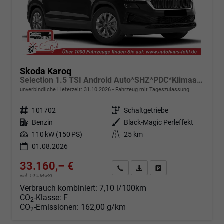
Skoda Karoq
Selection 1.5 TSI Android Auto*SHZ*PDC*Klimaauto*SUNSET*LED
unverbindliche Lieferzeit:
31.10.2026
Fahrzeug mit Tageszulassung
Fahrzeugnr.
101702
Getriebe
Schaltgetriebe
Kraftstoff
Benzin
Außenfarbe
Black-Magic Perleffekt
Leistung
110 kW (150 PS)
Kilometerstand
25 km
01.08.2026
33.160,– €
Angebot anfordern
Fahrzeugexpose (PDF)
Fahrzeug parken
incl. 19% MwSt.
Verbrauch kombiniert:
7,10 l/100km
CO
-Klasse:
F
2
CO
-Emissionen:
162,00 g/km
2