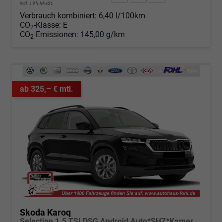
incl. 19% MwSt.
Verbrauch kombiniert:
6,40 l/100km
CO
-Klasse:
E
2
CO
-Emissionen:
145,00 g/km
2
ab 325,– € mtl.
Skoda Karoq
Selection 1.5 TSI DSG Android Auto*SHZ*Kamera*Keyless*PDC v/h*Klimaauto*SUNSET*LED