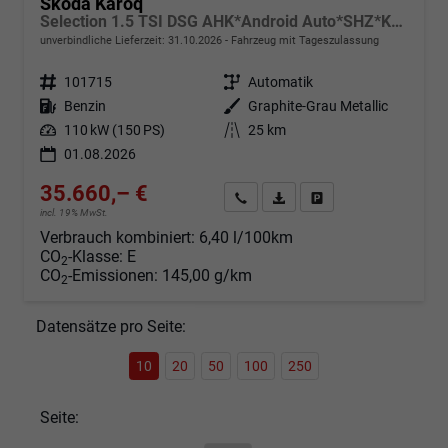
Skoda Karoq
Selection 1.5 TSI DSG AHK*Android Auto*SHZ*Kamera*Keyless*PDC v/h*Klimaauto*SUNSET*LED
unverbindliche Lieferzeit:
31.10.2026
Fahrzeug mit Tageszulassung
Fahrzeugnr.
101715
Getriebe
Automatik
Kraftstoff
Benzin
Außenfarbe
Graphite-Grau Metallic
Leistung
110 kW (150 PS)
Kilometerstand
25 km
01.08.2026
35.660,– €
Angebot anfordern
Fahrzeugexpose (PDF)
Fahrzeug parken
incl. 19% MwSt.
Verbrauch kombiniert:
6,40 l/100km
CO
-Klasse:
E
2
CO
-Emissionen:
145,00 g/km
2
Datensätze pro Seite:
10
20
50
100
250
Seite: