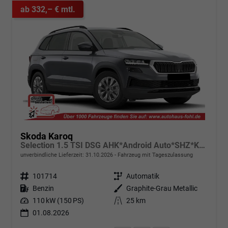
ab 332,– € mtl.
Skoda Karoq
Selection 1.5 TSI DSG AHK*Android Auto*SHZ*Kamera*Keyless*PDC v/h*Klimaauto*SUNSET*LED
unverbindliche Lieferzeit:
31.10.2026
Fahrzeug mit Tageszulassung
Fahrzeugnr.
101714
Getriebe
Automatik
Kraftstoff
Benzin
Außenfarbe
Graphite-Grau Metallic
Leistung
110 kW (150 PS)
Kilometerstand
25 km
01.08.2026