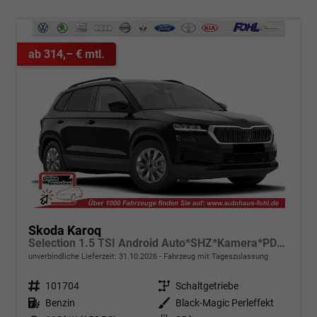
ab 314,– € mtl.
Skoda Karoq
Selection 1.5 TSI Android Auto*SHZ*Kamera*PDC v/h*Klimaauto*SUNSET*LED
unverbindliche Lieferzeit:
31.10.2026
Fahrzeug mit Tageszulassung
Fahrzeugnr.
101704
Getriebe
Schaltgetriebe
Kraftstoff
Benzin
Außenfarbe
Black-Magic Perleffekt