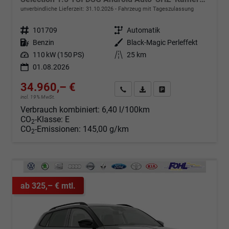
unverbindliche Lieferzeit:
31.10.2026
Fahrzeug mit Tageszulassung
Fahrzeugnr.
101709
Getriebe
Automatik
Kraftstoff
Benzin
Außenfarbe
Black-Magic Perleffekt
Leistung
110 kW (150 PS)
Kilometerstand
25 km
01.08.2026
34.960,– €
Angebot anfordern
Fahrzeugexpose (PDF)
Fahrzeug parken
incl. 19% MwSt.
Verbrauch kombiniert:
6,40 l/100km
CO
-Klasse:
E
2
CO
-Emissionen:
145,00 g/km
2
ab 325,– € mtl.