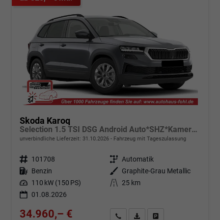
Skoda Karoq
Selection 1.5 TSI DSG Android Auto*SHZ*Kamera*Keyless*PDC v/h*Klimaauto*SUNSET*LED
unverbindliche Lieferzeit:
31.10.2026
Fahrzeug mit Tageszulassung
Fahrzeugnr.
101708
Getriebe
Automatik
Kraftstoff
Benzin
Außenfarbe
Graphite-Grau Metallic
Leistung
110 kW (150 PS)
Kilometerstand
25 km
01.08.2026
34.960,– €
Angebot anfordern
Fahrzeugexpose (PDF)
Fahrzeug parken