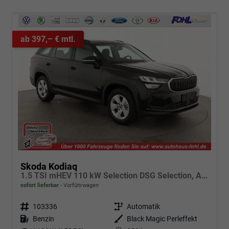
ab 397,– € mtl.
Skoda Kodiaq
1.5 TSI mHEV 110 kW Selection DSG Selection, AHK, Navi, Side, Kamera, Winter, 4 J.- Garantie
sofort lieferbar
Vorführwagen
Fahrzeugnr.
103336
Getriebe
Automatik
Kraftstoff
Benzin
Außenfarbe
Black Magic Perleffekt