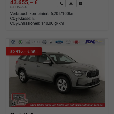
43.655,– €
Angebot anfordern
Fahrzeugexpose (PDF)
Fahrzeug parken
incl. 19% MwSt.
Verbrauch kombiniert:
6,20 l/100km
CO
-Klasse:
E
2
CO
-Emissionen:
140,00 g/km
2
ab 416,– € mtl.