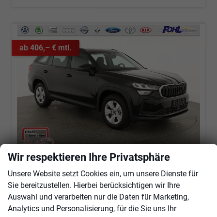
ab 406,– € mtl.
Wir respektieren Ihre Privatsphäre
Skoda Kodiaq
Unsere Website setzt Cookies ein, um unsere Dienste für
1.5 TSI mHEV 110 kW Selection DSG Selection, AHK, Navi, Side, Kamera, Winter, 4 J.- Garantie
Sie bereitzustellen. Hierbei berücksichtigen wir Ihre
sofort lieferbar
Fahrzeug mit Tageszulassung
Auswahl und verarbeiten nur die Daten für Marketing,
Fahrzeugnr.
103791
Getriebe
Automatik
Analytics und Personalisierung, für die Sie uns Ihr