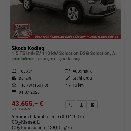
Skoda Kodiaq
1.5 TSI mHEV 110 kW Selection DSG Selection, AHK, Navi, Side, Kamera, Winter, 4 J.- Garantie
sofort lieferbar
Fahrzeug mit Tageszulassung
Fahrzeugnr.
103334
Getriebe
Automatik
Kraftstoff
Benzin
Außenfarbe
Stahl Grau
Leistung
110 kW (150 PS)
Kilometerstand
10 km
01.07.2026
43.655,– €
Angebot anfordern
Fahrzeugexpose (PDF)
Fahrzeug parken
incl. 19% MwSt.
Verbrauch kombiniert:
6,00 l/100km
CO
-Klasse:
E
2
CO
-Emissionen:
138,00 g/km
2