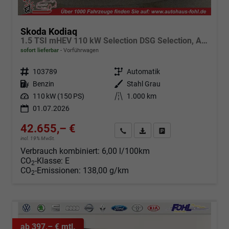
Skoda Kodiaq
1.5 TSI mHEV 110 kW Selection DSG Selection, AHK, Navi, Side, Kamera, Winter, 4 J.- Garantie
sofort lieferbar
Vorführwagen
Fahrzeugnr.
103789
Getriebe
Automatik
Kraftstoff
Benzin
Außenfarbe
Stahl Grau
Leistung
110 kW (150 PS)
Kilometerstand
1.000 km
01.07.2026
42.655,– €
Angebot anfordern
Fahrzeugexpose (PDF)
Fahrzeug parken
incl. 19% MwSt.
Verbrauch kombiniert:
6,00 l/100km
CO
-Klasse:
E
2
CO
-Emissionen:
138,00 g/km
2
ab 397,– € mtl.