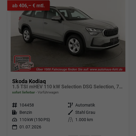
ab 406,– € mtl.
Skoda Kodiaq
1.5 TSI mHEV 110 kW Selection DSG Selection, 7-Sitzer, AHK, Navi, Side, Kamera, Winter, 4 J.- Garantie
sofort lieferbar
Vorführwagen
Fahrzeugnr.
104458
Getriebe
Automatik
Kraftstoff
Benzin
Außenfarbe
Stahl Grau
Leistung
110 kW (150 PS)
Kilometerstand
1.000 km
01.07.2026