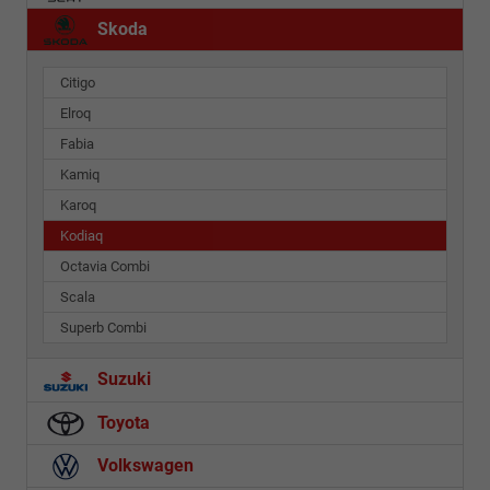
Skoda
Citigo
Elroq
Fabia
Kamiq
Karoq
Kodiaq
Octavia Combi
Scala
Superb Combi
Suzuki
Toyota
Volkswagen