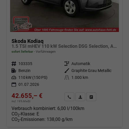
Skoda Kodiaq
1.5 TSI mHEV 110 kW Selection DSG Selection, AHK, Navi, Side, Kamera, Winter, 4 J.- Garantie
sofort lieferbar
Vorführwagen
Fahrzeugnr.
103335
Getriebe
Automatik
Kraftstoff
Benzin
Außenfarbe
Graphite Grau Metallic
Leistung
110 kW (150 PS)
Kilometerstand
1.000 km
01.07.2026
42.655,– €
Angebot anfordern
Fahrzeugexpose (PDF)
Fahrzeug parken
incl. 19% MwSt.
Verbrauch kombiniert:
6,00 l/100km
CO
-Klasse:
E
2
CO
-Emissionen:
138,00 g/km
2