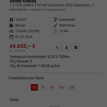
Skoda Kodiaq
1.5 TSI mHEV 110 kW Selection DSG Selection, 7-Sitzer, AHK, Navi, Side, Kamera, Winter, 4 J.- Garantie
sofort lieferbar
Fahrzeug mit Tageszulassung
Fahrzeugnr.
103337
Getriebe
Automatik
Kraftstoff
Benzin
Außenfarbe
Stahl Grau
Leistung
110 kW (150 PS)
Kilometerstand
10 km
01.07.2026
44.655,– €
Angebot anfordern
Fahrzeugexpose (PDF)
Fahrzeug parken
incl. 19% MwSt.
Verbrauch kombiniert:
6,20 l/100km
CO
-Klasse:
E
2
CO
-Emissionen:
140,00 g/km
2
Datensätze pro Seite:
10
20
50
100
250
Seite: