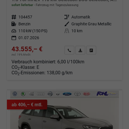
sofort lieferbar
Fahrzeug mit Tageszulassung
Fahrzeugnr.
104457
Getriebe
Automatik
Kraftstoff
Benzin
Außenfarbe
Graphite Grau Metallic
Leistung
110 kW (150 PS)
Kilometerstand
10 km
01.07.2026
43.555,– €
Angebot anfordern
Fahrzeugexpose (PDF)
Fahrzeug parken
incl. 19% MwSt.
Verbrauch kombiniert:
6,00 l/100km
CO
-Klasse:
E
2
CO
-Emissionen:
138,00 g/km
2
ab 406,– € mtl.