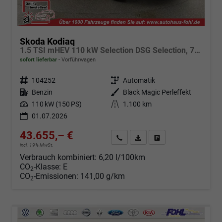
Skoda Kodiaq
1.5 TSI mHEV 110 kW Selection DSG Selection, 7-Sitzer, AHK, Navi, Side, Kamera, Winter, 4 J.- Garantie
sofort lieferbar
Vorführwagen
Fahrzeugnr.
104252
Getriebe
Automatik
Kraftstoff
Benzin
Außenfarbe
Black Magic Perleffekt
Leistung
110 kW (150 PS)
Kilometerstand
1.100 km
01.07.2026
43.655,– €
Angebot anfordern
Fahrzeugexpose (PDF)
Fahrzeug parken
incl. 19% MwSt.
Verbrauch kombiniert:
6,20 l/100km
CO
-Klasse:
E
2
CO
-Emissionen:
141,00 g/km
2