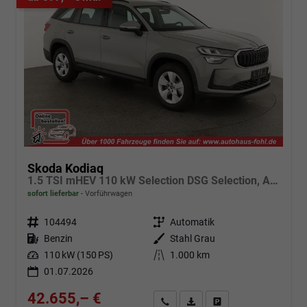
Skoda Kodiaq
1.5 TSI mHEV 110 kW Selection DSG Selection, AHK, Navi, Side, Kamera, Winter, 4 J.- Garantie
sofort lieferbar
Vorführwagen
Fahrzeugnr.
104494
Getriebe
Automatik
Kraftstoff
Benzin
Außenfarbe
Stahl Grau
Leistung
110 kW (150 PS)
Kilometerstand
1.000 km
01.07.2026
42.655,– €
Angebot anfordern
Fahrzeugexpose (PDF)
Fahrzeug parken