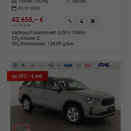
Leistung
110 kW (150 PS)
Kilometerstand
900 km
01.07.2026
42.655,– €
Angebot anfordern
Fahrzeugexpose (PDF)
Fahrzeug parken
incl. 19% MwSt.
Verbrauch kombiniert:
6,00 l/100km
CO
-Klasse:
E
2
CO
-Emissionen:
138,00 g/km
2
ab 397,– € mtl.