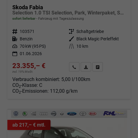
Skoda Fabia
Selection 1.0 TSI Selection, Park, Winterpaket, SmartLink, 4 J.-Garantie
sofort lieferbar
Fahrzeug mit Tageszulassung
Fahrzeugnr.
103571
Getriebe
Schaltgetriebe
Kraftstoff
Benzin
Außenfarbe
Black Magic Perleffekt
Leistung
70 kW (95 PS)
Kilometerstand
10 km
01.06.2026
23.355,– €
Angebot anfordern
Fahrzeugexpose (PDF)
Fahrzeug parken
incl. 19% MwSt.
Verbrauch kombiniert:
5,00 l/100km
CO
-Klasse:
C
2
CO
-Emissionen:
112,00 g/km
2
ab 217,– € mtl.