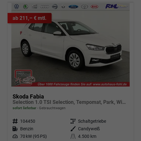
ab 211,– € mtl.
Skoda Fabia
Selection 1.0 TSI Selection, Tempomat, Park, Winterpaket, SmartLink, 4-J Garantie
sofort lieferbar
Gebrauchtwagen
Fahrzeugnr.
104450
Getriebe
Schaltgetriebe
Kraftstoff
Benzin
Außenfarbe
Candyweiß
Leistung
70 kW (95 PS)
Kilometerstand
4.500 km