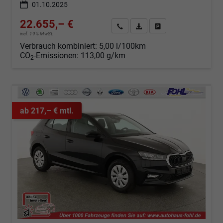
01.10.2025
22.655,– €
Angebot anfordern
Fahrzeugexpose (PDF)
Fahrzeug parken
incl. 19% MwSt.
Verbrauch kombiniert:
5,00 l/100km
CO
-Emissionen:
113,00 g/km
2
ab 217,– € mtl.