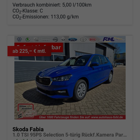
Verbrauch kombiniert:
5,00 l/100km
CO
-Klasse:
C
2
CO
-Emissionen:
113,00 g/km
2
ab 225,– € mtl.
Skoda Fabia
1.0 TSI 95PS Selection 5-türig Rückf.Kamera Parksensoren Sitzheizung Multifunktionslenkrad Klima Skoda-Radio Bluetooth Touchscreen Tempomat Nebelsch. Apple CarPlay + Android Auto