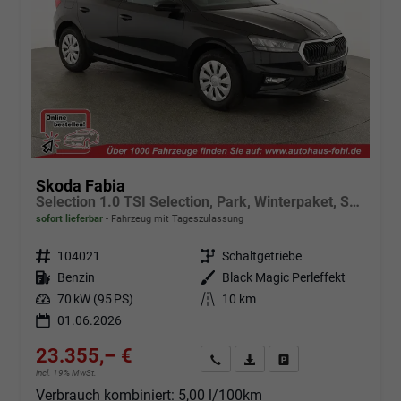
Skoda Fabia
Selection 1.0 TSI Selection, Park, Winterpaket, SmartLink, 4 J.-Garantie
sofort lieferbar
Fahrzeug mit Tageszulassung
Fahrzeugnr.
104021
Getriebe
Schaltgetriebe
Kraftstoff
Benzin
Außenfarbe
Black Magic Perleffekt
Leistung
70 kW (95 PS)
Kilometerstand
10 km
01.06.2026
23.355,– €
Angebot anfordern
Fahrzeugexpose (PDF)
Fahrzeug parken
incl. 19% MwSt.
Verbrauch kombiniert:
5,00 l/100km