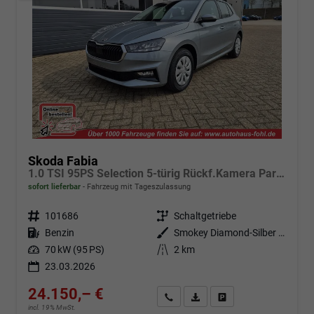
Skoda Fabia
1.0 TSI 95PS Selection 5-türig Rückf.Kamera Parksensoren Sitzheizung Multifunktionslenkrad Klima Skoda-Radio Bluetooth Touchscreen Tempomat Nebelsch. Apple CarPlay + Android Auto
sofort lieferbar
Fahrzeug mit Tageszulassung
Fahrzeugnr.
101686
Getriebe
Schaltgetriebe
Kraftstoff
Benzin
Außenfarbe
Smokey Diamond-Silber Metallic
Leistung
70 kW (95 PS)
Kilometerstand
2 km
23.03.2026
24.150,– €
Angebot anfordern
Fahrzeugexpose (PDF)
Fahrzeug parken
incl. 19% MwSt.