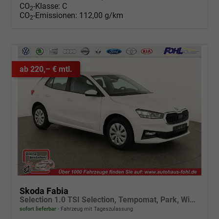
CO
-Klasse:
C
2
CO
-Emissionen:
112,00 g/km
2
ab 220,– € mtl.
Skoda Fabia
Selection 1.0 TSI Selection, Tempomat, Park, Winterpaket, SmartLink, 4 J.-Garantie
sofort lieferbar
Fahrzeug mit Tageszulassung