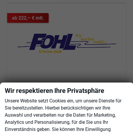
ab 222,– € mtl.
Wir respektieren Ihre Privatsphäre
Skoda Fabia
Selection 1.0 TSI Selection, Tempomat, Ladeboden, Park, Winterpaket, SmartLink, 4-J Garantie
Unsere Website setzt Cookies ein, um unsere Dienste für
unverbindliche Lieferzeit:
14 Tage
Fahrzeug mit Tageszulassung
Sie bereitzustellen. Hierbei berücksichtigen wir Ihre
Auswahl und verarbeiten nur die Daten für Marketing,
Fahrzeugnr.
104188
Getriebe
Schaltgetriebe
Analytics und Personalisierung, für die Sie uns Ihr
Kraftstoff
Benzin
Außenfarbe
Race Blau Metallic
Einverständnis geben. Sie können Ihre Einwilligung
Leistung
70 kW (95 PS)
Kilometerstand
10 km