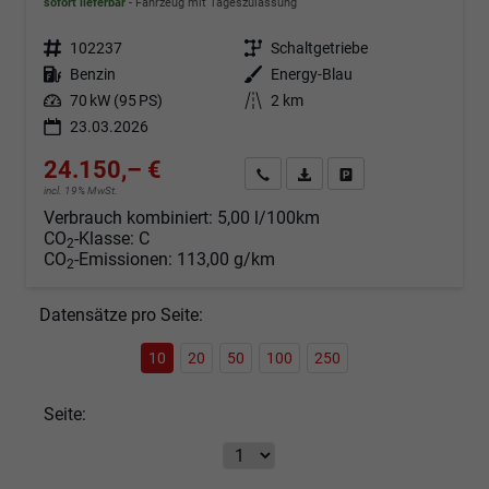
sofort lieferbar
Fahrzeug mit Tageszulassung
Fahrzeugnr.
102237
Getriebe
Schaltgetriebe
Kraftstoff
Benzin
Außenfarbe
Energy-Blau
Leistung
70 kW (95 PS)
Kilometerstand
2 km
23.03.2026
24.150,– €
Angebot anfordern
Fahrzeugexpose (PDF)
Fahrzeug parken
incl. 19% MwSt.
Verbrauch kombiniert:
5,00 l/100km
CO
-Klasse:
C
2
CO
-Emissionen:
113,00 g/km
2
Datensätze pro Seite:
10
20
50
100
250
Seite: