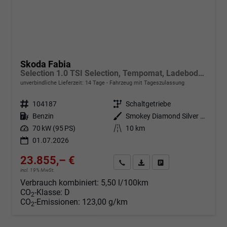
Skoda Fabia
Selection 1.0 TSI Selection, Tempomat, Ladeboden, Park, Winterpaket, SmartLink, 4-J Garantie
unverbindliche Lieferzeit:
14 Tage
Fahrzeug mit Tageszulassung
Fahrzeugnr.
104187
Getriebe
Schaltgetriebe
Kraftstoff
Benzin
Außenfarbe
Smokey Diamond Silver Metallic
Leistung
70 kW (95 PS)
Kilometerstand
10 km
01.07.2026
23.855,– €
Angebot anfordern
Fahrzeugexpose (PDF)
Fahrzeug parken
incl. 19% MwSt.
Verbrauch kombiniert:
5,50 l/100km
CO
-Klasse:
D
2
CO
-Emissionen:
123,00 g/km
2