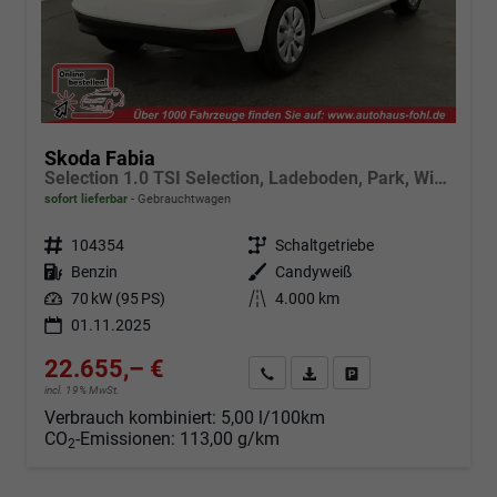
Skoda Fabia
Selection 1.0 TSI Selection, Ladeboden, Park, Winterpaket, SmartLink, 4-J Garantie
sofort lieferbar
Gebrauchtwagen
Fahrzeugnr.
104354
Getriebe
Schaltgetriebe
Kraftstoff
Benzin
Außenfarbe
Candyweiß
Leistung
70 kW (95 PS)
Kilometerstand
4.000 km
01.11.2025
22.655,– €
Angebot anfordern
Fahrzeugexpose (PDF)
Fahrzeug parken
incl. 19% MwSt.
Verbrauch kombiniert:
5,00 l/100km
CO
-Emissionen:
113,00 g/km
2