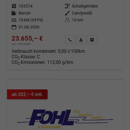
Fahrzeugnr.
103574
Getriebe
Schaltgetriebe
Kraftstoff
Benzin
Außenfarbe
Candyweiß
Leistung
70 kW (95 PS)
Kilometerstand
10 km
01.06.2026
23.655,– €
Angebot anfordern
Fahrzeugexpose (PDF)
Fahrzeug parken
incl. 19% MwSt.
Verbrauch kombiniert:
5,00 l/100km
CO
-Klasse:
C
2
CO
-Emissionen:
112,00 g/km
2
ab 222,– € mtl.