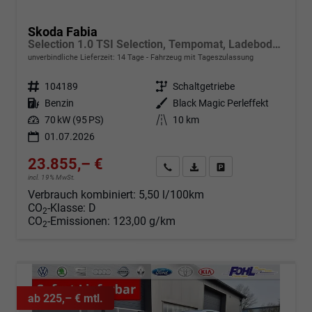
Skoda Fabia
Selection 1.0 TSI Selection, Tempomat, Ladeboden, Park, Winterpaket, SmartLink, 4-J Garantie
unverbindliche Lieferzeit:
14 Tage
Fahrzeug mit Tageszulassung
Fahrzeugnr.
104189
Getriebe
Schaltgetriebe
Kraftstoff
Benzin
Außenfarbe
Black Magic Perleffekt
Leistung
70 kW (95 PS)
Kilometerstand
10 km
01.07.2026
23.855,– €
Angebot anfordern
Fahrzeugexpose (PDF)
Fahrzeug parken
incl. 19% MwSt.
Verbrauch kombiniert:
5,50 l/100km
CO
-Klasse:
D
2
CO
-Emissionen:
123,00 g/km
2
ab 225,– € mtl.