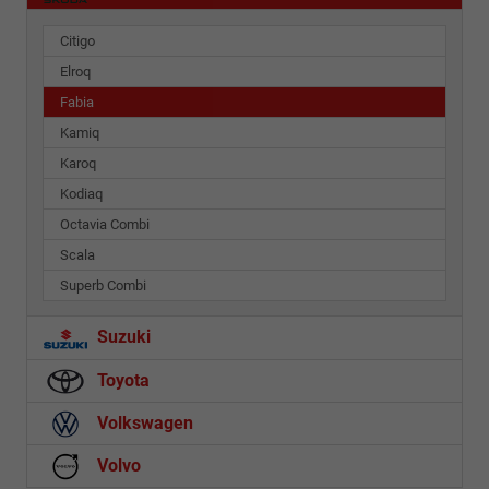
Citigo
Elroq
Fabia
Kamiq
Karoq
Kodiaq
Octavia Combi
Scala
Superb Combi
Suzuki
Toyota
Volkswagen
Volvo