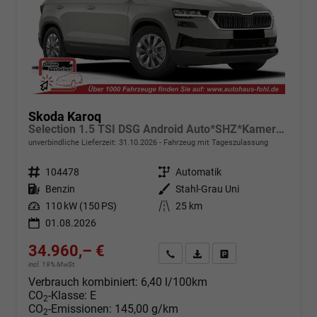
Skoda Karoq
Selection 1.5 TSI DSG Android Auto*SHZ*Kamera*Keyless*PDC v/h*Klimaauto*SUNSET*LED
unverbindliche Lieferzeit:
31.10.2026
Fahrzeug mit Tageszulassung
Fahrzeugnr.
104478
Getriebe
Automatik
Kraftstoff
Benzin
Außenfarbe
Stahl-Grau Uni
Leistung
110 kW (150 PS)
Kilometerstand
25 km
01.08.2026
34.960,– €
Angebot anfordern
Fahrzeugexpose (PDF)
Fahrzeug parken
incl. 19% MwSt.
Verbrauch kombiniert:
6,40 l/100km
CO
-Klasse:
E
2
CO
-Emissionen:
145,00 g/km
2