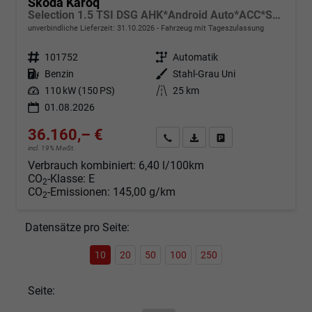
Skoda Karoq
Selection 1.5 TSI DSG AHK*Android Auto*ACC*SHZ*Kamera*Keyless*PDC v/h*Klimaauto*SUNSET*LED
unverbindliche Lieferzeit:
31.10.2026
Fahrzeug mit Tageszulassung
Fahrzeugnr.
101752
Getriebe
Automatik
Kraftstoff
Benzin
Außenfarbe
Stahl-Grau Uni
Leistung
110 kW (150 PS)
Kilometerstand
25 km
01.08.2026
36.160,– €
Angebot anfordern
Fahrzeugexpose (PDF)
Fahrzeug parken
incl. 19% MwSt.
Verbrauch kombiniert:
6,40 l/100km
CO
-Klasse:
E
2
CO
-Emissionen:
145,00 g/km
2
Datensätze pro Seite:
10
20
50
100
250
Seite: