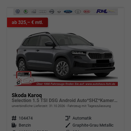
ab 325,– € mtl.
Skoda Karoq
Selection 1.5 TSI DSG Android Auto*SHZ*Kamera*Keyless*PDC v/h*Klimaauto*SUNSET*LED
unverbindliche Lieferzeit:
31.10.2026
Fahrzeug mit Tageszulassung
Fahrzeugnr.
104474
Getriebe
Automatik
Kraftstoff
Benzin
Außenfarbe
Graphite-Grau Metallic