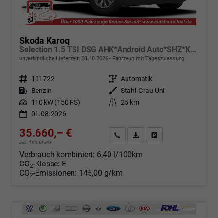
Skoda Karoq
Selection 1.5 TSI DSG AHK*Android Auto*SHZ*Kamera*Keyless*PDC v/h*Klimaauto*SUNSET*LED
unverbindliche Lieferzeit:
31.10.2026
Fahrzeug mit Tageszulassung
Fahrzeugnr.
101722
Getriebe
Automatik
Kraftstoff
Benzin
Außenfarbe
Stahl-Grau Uni
Leistung
110 kW (150 PS)
Kilometerstand
25 km
01.08.2026
35.660,– €
Angebot anfordern
Fahrzeugexpose (PDF)
Fahrzeug parken
incl. 19% MwSt.
Verbrauch kombiniert:
6,40 l/100km
CO
-Klasse:
E
2
CO
-Emissionen:
145,00 g/km
2