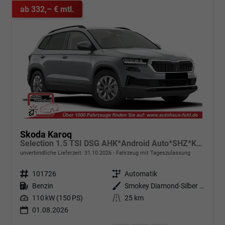
ab 332,– € mtl.
Skoda Karoq
Selection 1.5 TSI DSG AHK*Android Auto*SHZ*Kamera*Keyless*PDC v/h*Klimaauto*SUNSET*LED
unverbindliche Lieferzeit:
31.10.2026
Fahrzeug mit Tageszulassung
Fahrzeugnr.
101726
Getriebe
Automatik
Kraftstoff
Benzin
Außenfarbe
Smokey Diamond-Silber Metallic
Leistung
110 kW (150 PS)
Kilometerstand
25 km
01.08.2026