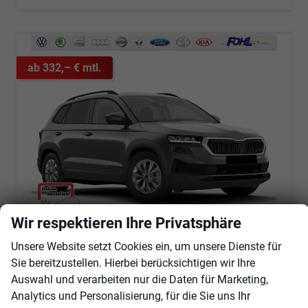
ab 332,– € mtl.
Wir respektieren Ihre Privatsphäre
Skoda Karoq
Unsere Website setzt Cookies ein, um unsere Dienste für
Selection 1.5 TSI DSG AHK*Android Auto*SHZ*Kamera*Keyless*PDC v/h*Klimaauto*SUNSET*LED
Sie bereitzustellen. Hierbei berücksichtigen wir Ihre
unverbindliche Lieferzeit:
31.10.2026
Fahrzeug mit Tageszulassung
Auswahl und verarbeiten nur die Daten für Marketing,
Fahrzeugnr.
101714
Getriebe
Automatik
Analytics und Personalisierung, für die Sie uns Ihr