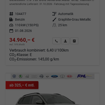
unverbindliche Lieferzeit:
31.10.2026
Fahrzeug mit Tageszulassung
Fahrzeugnr.
104477
Getriebe
Automatik
Kraftstoff
Benzin
Außenfarbe
Graphite-Grau Metallic
Leistung
110 kW (150 PS)
Kilometerstand
25 km
01.08.2026
34.960,– €
Angebot anfordern
Fahrzeugexpose (PDF)
Fahrzeug parken
incl. 19% MwSt.
Verbrauch kombiniert:
6,40 l/100km
CO
-Klasse:
E
2
CO
-Emissionen:
145,00 g/km
2
ab 325,– € mtl.