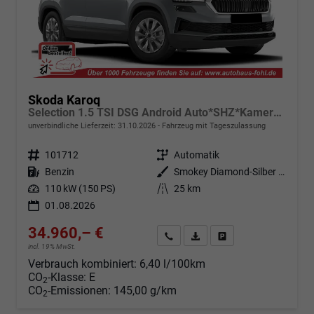
Skoda Karoq
Selection 1.5 TSI DSG Android Auto*SHZ*Kamera*Keyless*PDC v/h*Klimaauto*SUNSET*LED
unverbindliche Lieferzeit:
31.10.2026
Fahrzeug mit Tageszulassung
Fahrzeugnr.
101712
Getriebe
Automatik
Kraftstoff
Benzin
Außenfarbe
Smokey Diamond-Silber Metallic
Leistung
110 kW (150 PS)
Kilometerstand
25 km
01.08.2026
34.960,– €
Angebot anfordern
Fahrzeugexpose (PDF)
Fahrzeug parken
incl. 19% MwSt.
Verbrauch kombiniert:
6,40 l/100km
CO
-Klasse:
E
2
CO
-Emissionen:
145,00 g/km
2