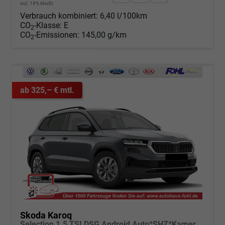
incl. 19% MwSt.
Verbrauch kombiniert:
6,40 l/100km
CO
-Klasse:
E
2
CO
-Emissionen:
145,00 g/km
2
ab 325,– € mtl.
Skoda Karoq
Selection 1.5 TSI DSG Android Auto*SHZ*Kamera*Keyless*PDC v/h*Klimaauto*SUNSET*LED