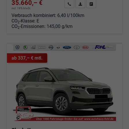
35.660,– €
Angebot anfordern
Fahrzeugexpose (PDF)
Fahrzeug parken
incl. 19% MwSt.
Verbrauch kombiniert:
6,40 l/100km
CO
-Klasse:
E
2
CO
-Emissionen:
145,00 g/km
2
ab 337,– € mtl.