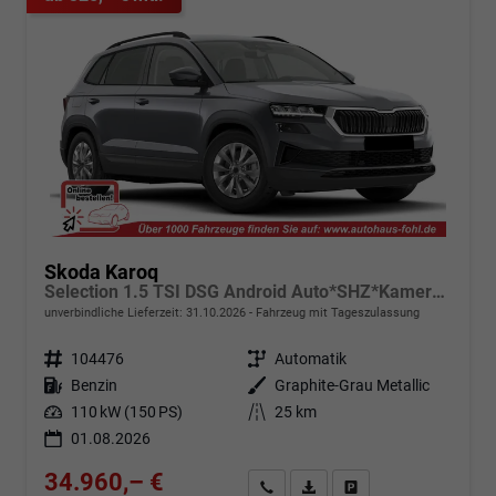
Skoda Karoq
Selection 1.5 TSI DSG Android Auto*SHZ*Kamera*Keyless*PDC v/h*Klimaauto*SUNSET*LED
unverbindliche Lieferzeit:
31.10.2026
Fahrzeug mit Tageszulassung
Fahrzeugnr.
104476
Getriebe
Automatik
Kraftstoff
Benzin
Außenfarbe
Graphite-Grau Metallic
Leistung
110 kW (150 PS)
Kilometerstand
25 km
01.08.2026
34.960,– €
Angebot anfordern
Fahrzeugexpose (PDF)
Fahrzeug parken