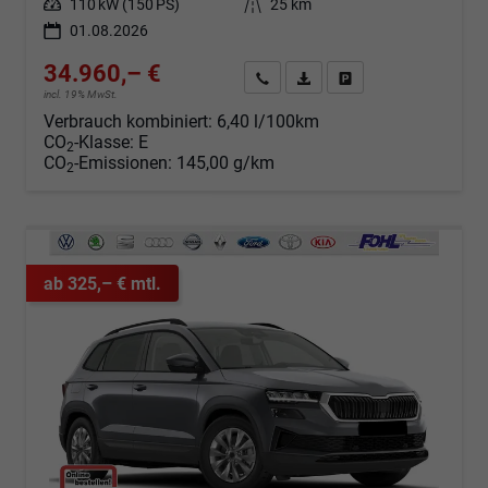
Leistung
110 kW (150 PS)
Kilometerstand
25 km
01.08.2026
34.960,– €
Angebot anfordern
Fahrzeugexpose (PDF)
Fahrzeug parken
incl. 19% MwSt.
Verbrauch kombiniert:
6,40 l/100km
CO
-Klasse:
E
2
CO
-Emissionen:
145,00 g/km
2
ab 325,– € mtl.