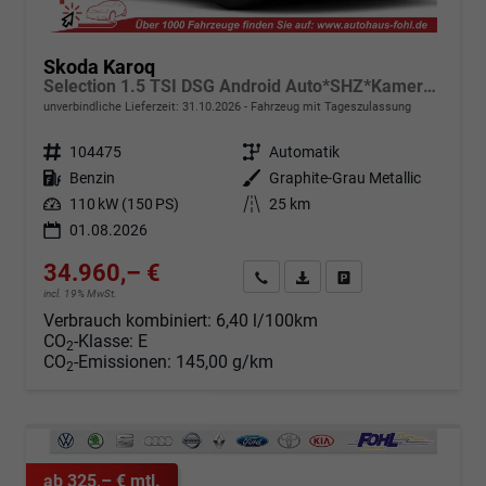
Skoda Karoq
Selection 1.5 TSI DSG Android Auto*SHZ*Kamera*Keyless*PDC v/h*Klimaauto*SUNSET*LED
unverbindliche Lieferzeit:
31.10.2026
Fahrzeug mit Tageszulassung
Fahrzeugnr.
104475
Getriebe
Automatik
Kraftstoff
Benzin
Außenfarbe
Graphite-Grau Metallic
Leistung
110 kW (150 PS)
Kilometerstand
25 km
01.08.2026
34.960,– €
Angebot anfordern
Fahrzeugexpose (PDF)
Fahrzeug parken
incl. 19% MwSt.
Verbrauch kombiniert:
6,40 l/100km
CO
-Klasse:
E
2
CO
-Emissionen:
145,00 g/km
2
ab 325,– € mtl.