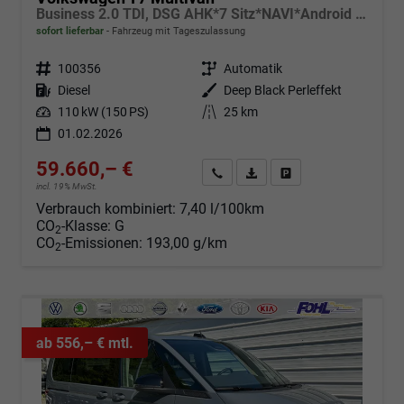
Business 2.0 TDI, DSG AHK*7 Sitz*NAVI*Android Auto*SHZ*Matrix*17"*Kamera*3Z Klimaauto*
sofort lieferbar
Fahrzeug mit Tageszulassung
Fahrzeugnr.
100356
Getriebe
Automatik
Kraftstoff
Diesel
Außenfarbe
Deep Black Perleffekt
Leistung
110 kW (150 PS)
Kilometerstand
25 km
01.02.2026
59.660,– €
Angebot anfordern
Fahrzeugexpose (PDF)
Fahrzeug parken
incl. 19% MwSt.
Verbrauch kombiniert:
7,40 l/100km
CO
-Klasse:
G
2
CO
-Emissionen:
193,00 g/km
2
ab 556,– € mtl.