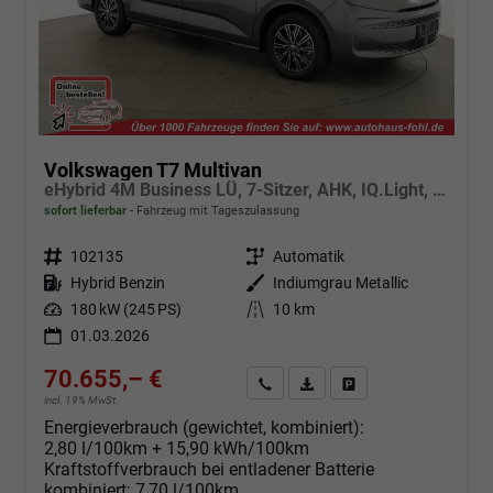
Volkswagen T7 Multivan
eHybrid 4M Business LÜ, 7-Sitzer, AHK, IQ.Light, easyOpen, Navi, 5-J Garantie
sofort lieferbar
Fahrzeug mit Tageszulassung
Fahrzeugnr.
102135
Getriebe
Automatik
Kraftstoff
Hybrid Benzin
Außenfarbe
Indiumgrau Metallic
Leistung
180 kW (245 PS)
Kilometerstand
10 km
01.03.2026
70.655,– €
Angebot anfordern
Fahrzeugexpose (PDF)
Fahrzeug parken
incl. 19% MwSt.
Energieverbrauch (gewichtet, kombiniert):
2,80 l/100km + 15,90 kWh/100km
Kraftstoffverbrauch bei entladener Batterie
kombiniert:
7,70 l/100km