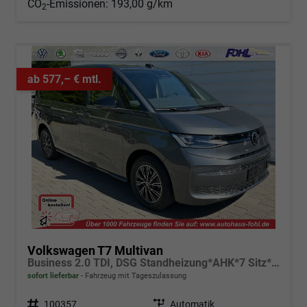
CO
-Emissionen:
193,00 g/km
2
ab 577,– € mtl.
Volkswagen T7 Multivan
Business 2.0 TDI, DSG Standheizung*AHK*7 Sitz*NAVI*Android Auto*SHZ*Matrix*17"*Kamera*3Z Klimaauto*
sofort lieferbar
Fahrzeug mit Tageszulassung
Fahrzeugnr.
100357
Getriebe
Automatik