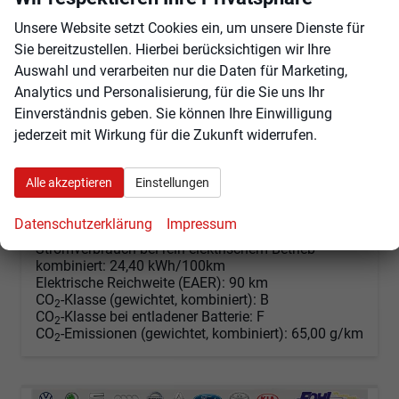
sofort lieferbar
Fahrzeug mit Tageszulassung
Unsere Website setzt Cookies ein, um unsere Dienste für
Fahrzeugnr.
101893
Getriebe
Automatik
Sie bereitzustellen. Hierbei berücksichtigen wir Ihre
Kraftstoff
Hybrid Benzin
Außenfarbe
Fortanarot Metallic
Auswahl und verarbeiten nur die Daten für Marketing,
Leistung
180 kW (245 PS)
Kilometerstand
10 km
Analytics und Personalisierung, für die Sie uns Ihr
01.02.2026
Einverständnis geben. Sie können Ihre Einwilligung
jederzeit mit Wirkung für die Zukunft widerrufen.
70.655,– €
Angebot anfordern
Fahrzeugexpose (PDF)
Fahrzeug parken
incl. 19% MwSt.
Energieverbrauch (gewichtet, kombiniert):
Alle akzeptieren
Einstellungen
2,80 l/100km + 15,90 kWh/100km
Kraftstoffverbrauch bei entladener Batterie
Datenschutzerklärung
Impressum
kombiniert:
7,70 l/100km
Stromverbrauch bei rein elektrischem Betrieb
kombiniert:
24,40 kWh/100km
Elektrische Reichweite (EAER):
90 km
CO
-Klasse (gewichtet, kombiniert):
B
2
CO
-Klasse bei entladener Batterie:
F
2
CO
-Emissionen (gewichtet, kombiniert):
65,00 g/km
2