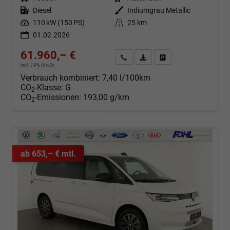
Kraftstoff
Diesel
Außenfarbe
Indiumgrau Metallic
Leistung
110 kW (150 PS)
Kilometerstand
25 km
01.02.2026
61.960,– €
Angebot anfordern
Fahrzeugexpose (PDF)
Fahrzeug parken
incl. 19% MwSt.
Verbrauch kombiniert:
7,40 l/100km
CO
-Klasse:
G
2
CO
-Emissionen:
193,00 g/km
2
ab 653,– € mtl.