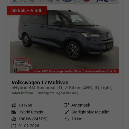
ab 658,– € mtl.
Volkswagen T7 Multivan
eHybrid 4M Business LÜ, 7-Sitzer, AHK, IQ.Light, easyOpen, Navi, 5-J Garantie
sofort lieferbar
Fahrzeug mit Tageszulassung
Fahrzeugnr.
101968
Getriebe
Automatik
Kraftstoff
Hybrid Benzin
Außenfarbe
Starlightblue Metallic
Leistung
180 kW (245 PS)
Kilometerstand
10 km
01.02.2026