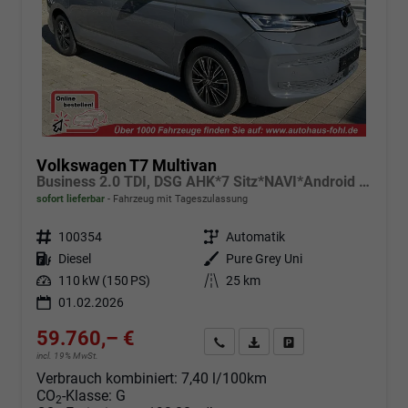
Volkswagen T7 Multivan
Business 2.0 TDI, DSG AHK*7 Sitz*NAVI*Android Auto*SHZ*Matrix*17"*Kamera*3Z Klimaauto*
sofort lieferbar
Fahrzeug mit Tageszulassung
Fahrzeugnr.
100354
Getriebe
Automatik
Kraftstoff
Diesel
Außenfarbe
Pure Grey Uni
Leistung
110 kW (150 PS)
Kilometerstand
25 km
01.02.2026
59.760,– €
Angebot anfordern
Fahrzeugexpose (PDF)
Fahrzeug parken
incl. 19% MwSt.
Verbrauch kombiniert:
7,40 l/100km
CO
-Klasse:
G
2