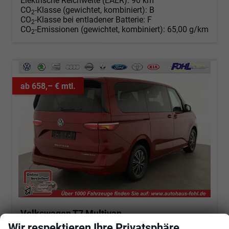
Elektrische Reichweite (EAER):
90 km
CO
-Klasse (gewichtet, kombiniert):
B
2
CO
-Klasse bei entladener Batterie:
F
2
CO
-Emissionen (gewichtet, kombiniert):
65,00 g/km
2
ab 658,– € mtl.
Volkswagen T7 Multivan
eHybrid 4M Business LÜ, 7-Sitzer, AHK, IQ.Light, easyOpen, Navi, 5-J Garantie
Wir respektieren Ihre Privatsphäre