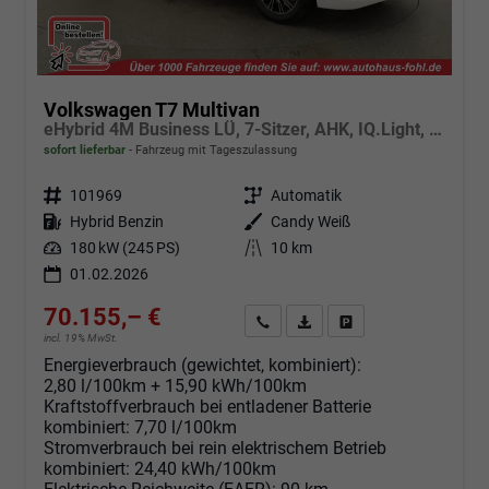
Volkswagen T7 Multivan
eHybrid 4M Business LÜ, 7-Sitzer, AHK, IQ.Light, easyOpen, Navi, 5-J Garantie
sofort lieferbar
Fahrzeug mit Tageszulassung
Fahrzeugnr.
101969
Getriebe
Automatik
Kraftstoff
Hybrid Benzin
Außenfarbe
Candy Weiß
Leistung
180 kW (245 PS)
Kilometerstand
10 km
01.02.2026
70.155,– €
Angebot anfordern
Fahrzeugexpose (PDF)
Fahrzeug parken
incl. 19% MwSt.
Energieverbrauch (gewichtet, kombiniert):
2,80 l/100km + 15,90 kWh/100km
Kraftstoffverbrauch bei entladener Batterie
kombiniert:
7,70 l/100km
Stromverbrauch bei rein elektrischem Betrieb
kombiniert:
24,40 kWh/100km