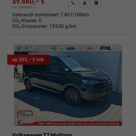
59.660,– €
Angebot anfordern
Fahrzeugexpose (PDF)
Fahrzeug parken
incl. 19% MwSt.
Verbrauch kombiniert:
7,40 l/100km
CO
-Klasse:
G
2
CO
-Emissionen:
193,00 g/km
2
ab 555,– € mtl.
Volkswagen T7 Multivan