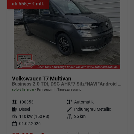
ab 555,– € mtl.
Volkswagen T7 Multivan
Business 2.0 TDI, DSG AHK*7 Sitz*NAVI*Android Auto*SHZ*Matrix*17"*Kamera*3Z Klimaauto*
sofort lieferbar
Fahrzeug mit Tageszulassung
Fahrzeugnr.
100353
Getriebe
Automatik
Kraftstoff
Diesel
Außenfarbe
Indiumgrau Metallic
Leistung
110 kW (150 PS)
Kilometerstand
25 km
01.02.2026