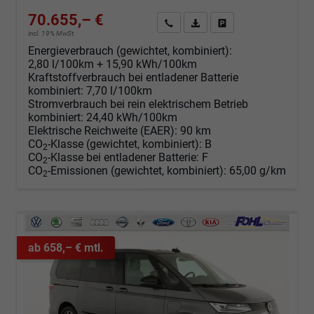
70.655,– €
Angebot anfordern
Fahrzeugexpose (PDF)
Fahrzeug parken
incl. 19% MwSt.
Energieverbrauch (gewichtet, kombiniert):
2,80 l/100km + 15,90 kWh/100km
Kraftstoffverbrauch bei entladener Batterie
kombiniert:
7,70 l/100km
Stromverbrauch bei rein elektrischem Betrieb
kombiniert:
24,40 kWh/100km
Elektrische Reichweite (EAER):
90 km
CO
-Klasse (gewichtet, kombiniert):
B
2
CO
-Klasse bei entladener Batterie:
F
2
CO
-Emissionen (gewichtet, kombiniert):
65,00 g/km
2
ab 658,– € mtl.