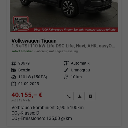
Volkswagen Tiguan
1.5 eTSI 110 kW Life DSG Life, Navi, AHK, easyOpen, LED-Plus, Kamera
sofort lieferbar
Fahrzeug mit Tageszulassung
Fahrzeugnr.
98679
Getriebe
Automatik
Kraftstoff
Benzin
Außenfarbe
Uranograu
Leistung
110 kW (150 PS)
Kilometerstand
10 km
01.09.2025
40.155,– €
Angebot anfordern
Fahrzeugexpose (PDF)
Fahrzeug parken
incl. 19% MwSt.
Verbrauch kombiniert:
5,90 l/100km
CO
-Klasse:
D
2
CO
-Emissionen:
135,00 g/km
2