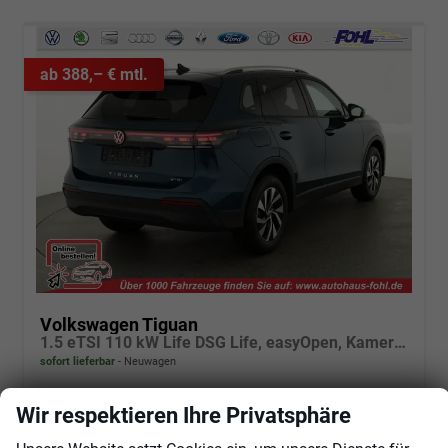
ab 388,– € mtl.
Volkswagen Tiguan
1.5 eTSI 110 kW Life DSG Life, easyOpen, Kamera, LED-Plus, Winterpaket
sofort lieferbar
Neuwagen
Fahrzeugnr.
98960
Getriebe
Automatik
Wir respektieren Ihre Privatsphäre
Kraftstoff
Benzin
Außenfarbe
Nightshadeblue Metallic