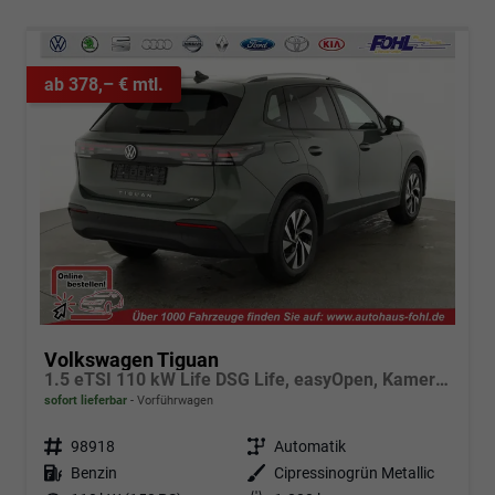
ab 378,– € mtl.
Volkswagen Tiguan
1.5 eTSI 110 kW Life DSG Life, easyOpen, Kamera, LED-Plus, Winterpaket
sofort lieferbar
Vorführwagen
Fahrzeugnr.
98918
Getriebe
Automatik
Kraftstoff
Benzin
Außenfarbe
Cipressinogrün Metallic