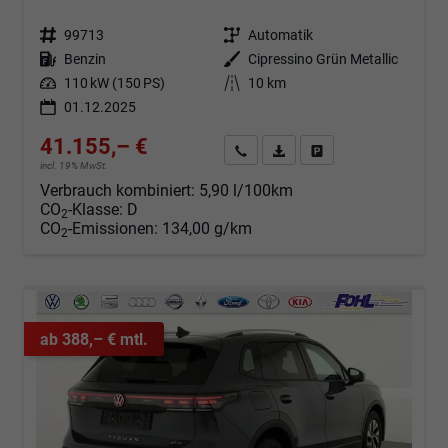
Fahrzeugnr.
99713
Getriebe
Automatik
Kraftstoff
Benzin
Außenfarbe
Cipressino Grün Metallic
Leistung
110 kW (150 PS)
Kilometerstand
10 km
01.12.2025
41.155,– €
Angebot anfordern
Fahrzeugexpose (PDF)
Fahrzeug parken
incl. 19% MwSt.
Verbrauch kombiniert:
5,90 l/100km
CO
-Klasse:
D
2
CO
-Emissionen:
134,00 g/km
2
ab 388,– € mtl.