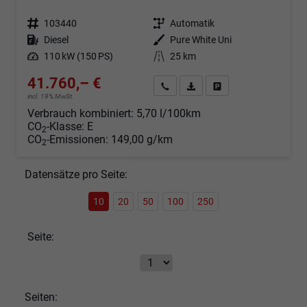
Fahrzeugnr.
103440
Getriebe
Automatik
Kraftstoff
Diesel
Außenfarbe
Pure White Uni
Leistung
110 kW (150 PS)
Kilometerstand
25 km
41.760,– €
Angebot anfordern
Fahrzeugexpose (PDF)
Fahrzeug parken
incl. 19% MwSt.
Verbrauch kombiniert:
5,70 l/100km
CO
-Klasse:
E
2
CO
-Emissionen:
149,00 g/km
2
Datensätze pro Seite:
10
20
50
100
250
Seite:
Seiten: