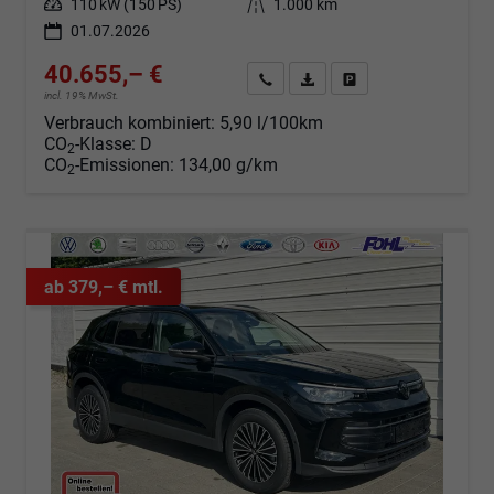
Leistung
110 kW (150 PS)
Kilometerstand
1.000 km
01.07.2026
40.655,– €
Angebot anfordern
Fahrzeugexpose (PDF)
Fahrzeug parken
incl. 19% MwSt.
Verbrauch kombiniert:
5,90 l/100km
CO
-Klasse:
D
2
CO
-Emissionen:
134,00 g/km
2
ab 379,– € mtl.