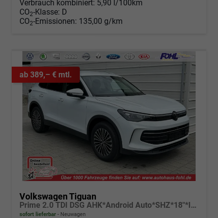
Verbrauch kombiniert:
5,90 l/100km
CO
-Klasse:
D
2
CO
-Emissionen:
135,00 g/km
2
ab 389,– € mtl.
Volkswagen Tiguan
Prime 2.0 TDI DSG AHK*Android Auto*SHZ*18"*IQ Drive*360°*ACC*Keyless*LED Plus*Design Paket
sofort lieferbar
Neuwagen