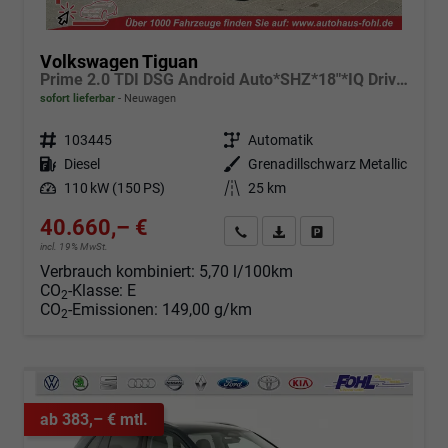
Volkswagen Tiguan
Prime 2.0 TDI DSG Android Auto*SHZ*18"*IQ Drive*360°*ACC*Keyless*LED Plus*Design Paket
sofort lieferbar
Neuwagen
Fahrzeugnr.
103445
Getriebe
Automatik
Kraftstoff
Diesel
Außenfarbe
Grenadillschwarz Metallic
Leistung
110 kW (150 PS)
Kilometerstand
25 km
40.660,– €
Angebot anfordern
Fahrzeugexpose (PDF)
Fahrzeug parken
incl. 19% MwSt.
Verbrauch kombiniert:
5,70 l/100km
CO
-Klasse:
E
2
CO
-Emissionen:
149,00 g/km
2
ab 383,– € mtl.