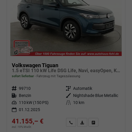
Volkswagen Tiguan
1.5 eTSI 110 kW Life DSG Life, Navi, easyOpen, Kamera, 5-J Garantie
sofort lieferbar
Fahrzeug mit Tageszulassung
Fahrzeugnr.
99710
Getriebe
Automatik
Kraftstoff
Benzin
Außenfarbe
Nightshade Blue Metallic
Leistung
110 kW (150 PS)
Kilometerstand
10 km
01.12.2025
41.155,– €
Angebot anfordern
Fahrzeugexpose (PDF)
Fahrzeug parken
incl. 19% MwSt.