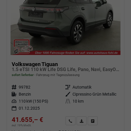
Volkswagen Tiguan
1.5 eTSI 110 kW Life DSG Life, Pano, Navi, EasyOpen, LED-Plus, 5 J.-Garantie
sofort lieferbar
Fahrzeug mit Tageszulassung
Fahrzeugnr.
99782
Getriebe
Automatik
Kraftstoff
Benzin
Außenfarbe
Cipressino Grün Metallic
Leistung
110 kW (150 PS)
Kilometerstand
10 km
01.12.2025
41.655,– €
Angebot anfordern
Fahrzeugexpose (PDF)
Fahrzeug parken
incl. 19% MwSt.