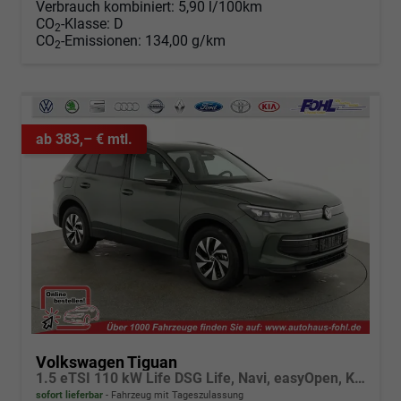
Verbrauch kombiniert:
5,90 l/100km
CO
-Klasse:
D
2
CO
-Emissionen:
134,00 g/km
2
ab 383,– € mtl.
Volkswagen Tiguan
1.5 eTSI 110 kW Life DSG Life, Navi, easyOpen, Kamera, 5-J Garantie
sofort lieferbar
Fahrzeug mit Tageszulassung