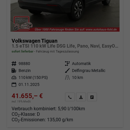
Volkswagen Tiguan
1.5 eTSI 110 kW Life DSG Life, Pano, Navi, EasyOpen, LED-Plus, 5 J.-Garantie
sofort lieferbar
Fahrzeug mit Tageszulassung
Fahrzeugnr.
98880
Getriebe
Automatik
Kraftstoff
Benzin
Außenfarbe
Delfingrau Metallic
Leistung
110 kW (150 PS)
Kilometerstand
10 km
01.11.2025
41.655,– €
Angebot anfordern
Fahrzeugexpose (PDF)
Fahrzeug parken
incl. 19% MwSt.
Verbrauch kombiniert:
5,90 l/100km
CO
-Klasse:
D
2
CO
-Emissionen:
135,00 g/km
2