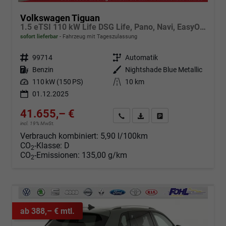
Volkswagen Tiguan
1.5 eTSI 110 kW Life DSG Life, Pano, Navi, EasyOpen, LED-Plus, 5 J.-Garantie
sofort lieferbar
Fahrzeug mit Tageszulassung
Fahrzeugnr.
99714
Getriebe
Automatik
Kraftstoff
Benzin
Außenfarbe
Nightshade Blue Metallic
Leistung
110 kW (150 PS)
Kilometerstand
10 km
01.12.2025
41.655,– €
Angebot anfordern
Fahrzeugexpose (PDF)
Fahrzeug parken
incl. 19% MwSt.
Verbrauch kombiniert:
5,90 l/100km
CO
-Klasse:
D
2
CO
-Emissionen:
135,00 g/km
2
ab 388,– € mtl.