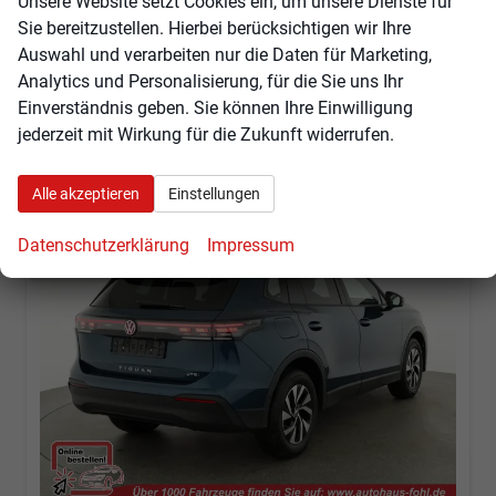
Unsere Website setzt Cookies ein, um unsere Dienste für
Leistung
110 kW (150 PS)
Kilometerstand
10 km
Sie bereitzustellen. Hierbei berücksichtigen wir Ihre
41.655,– €
Angebot anfordern
Fahrzeugexpose (PDF)
Fahrzeug parken
Auswahl und verarbeiten nur die Daten für Marketing,
incl. 19% MwSt.
Analytics und Personalisierung, für die Sie uns Ihr
Verbrauch kombiniert:
5,90 l/100km
Einverständnis geben. Sie können Ihre Einwilligung
CO
-Klasse:
D
2
jederzeit mit Wirkung für die Zukunft widerrufen.
CO
-Emissionen:
134,00 g/km
2
Alle akzeptieren
Einstellungen
Datenschutzerklärung
Impressum
ab 388,– € mtl.