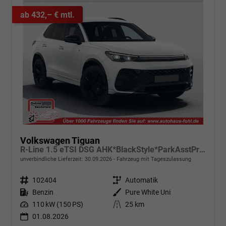
ab 432,– € mtl.
Volkswagen Tiguan
R-Line 1.5 eTSI DSG AHK*BlackStyle*ParkAsstPro*360° Kamera*Android Auto*Navi*SHZ*Matrix*HUD
unverbindliche Lieferzeit:
30.09.2026
Fahrzeug mit Tageszulassung
Fahrzeugnr.
102404
Getriebe
Automatik
Kraftstoff
Benzin
Außenfarbe
Pure White Uni
Leistung
110 kW (150 PS)
Kilometerstand
25 km
01.08.2026