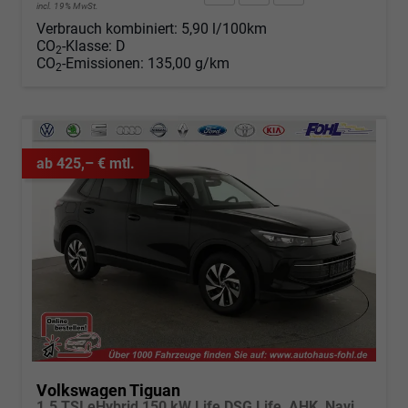
incl. 19% MwSt.
Verbrauch kombiniert:
5,90 l/100km
CO
-Klasse:
D
2
CO
-Emissionen:
135,00 g/km
2
ab 425,– € mtl.
Volkswagen Tiguan
1.5 TSI eHybrid 150 kW Life DSG Life, AHK, Navi, ParkAssist, 5-J Garantie