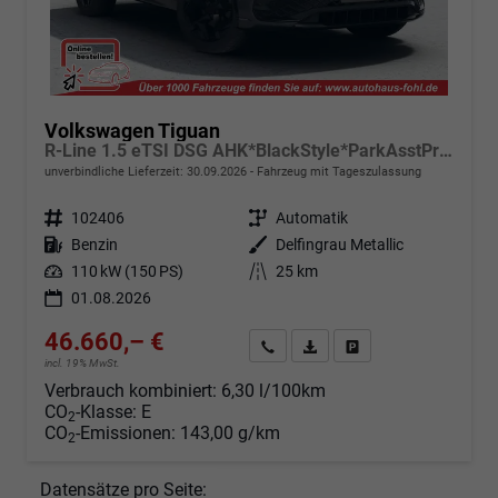
Volkswagen Tiguan
R-Line 1.5 eTSI DSG AHK*BlackStyle*ParkAsstPro*360° Kamera*Android Auto*Navi*SHZ*Matrix*HUD
unverbindliche Lieferzeit:
30.09.2026
Fahrzeug mit Tageszulassung
Fahrzeugnr.
102406
Getriebe
Automatik
Kraftstoff
Benzin
Außenfarbe
Delfingrau Metallic
Leistung
110 kW (150 PS)
Kilometerstand
25 km
01.08.2026
46.660,– €
Angebot anfordern
Fahrzeugexpose (PDF)
Fahrzeug parken
incl. 19% MwSt.
Verbrauch kombiniert:
6,30 l/100km
CO
-Klasse:
E
2
CO
-Emissionen:
143,00 g/km
2
Datensätze pro Seite: