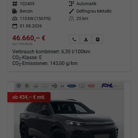
Fahrzeugnr.
102405
Getriebe
Automatik
Kraftstoff
Benzin
Außenfarbe
Delfingrau Metallic
Leistung
110 kW (150 PS)
Kilometerstand
25 km
01.08.2026
46.660,– €
Angebot anfordern
Fahrzeugexpose (PDF)
Fahrzeug parken
incl. 19% MwSt.
Verbrauch kombiniert:
6,30 l/100km
CO
-Klasse:
E
2
CO
-Emissionen:
143,00 g/km
2
ab 434,– € mtl.