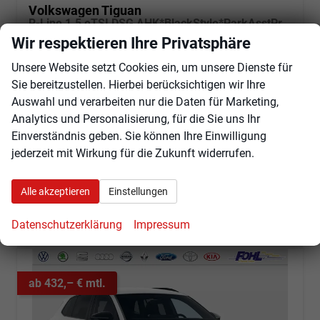
Volkswagen Tiguan
R-Line 1.5 eTSI DSG AHK*BlackStyle*ParkAsstPro*360° Kamera*Android Auto*Navi*SHZ*Matrix*HUD
unverbindliche Lieferzeit:
30.11.2026
Fahrzeug mit Tageszulassung
Wir respektieren Ihre Privatsphäre
Unsere Website setzt Cookies ein, um unsere Dienste für
Fahrzeugnr.
102907
Getriebe
Automatik
Sie bereitzustellen. Hierbei berücksichtigen wir Ihre
Kraftstoff
Benzin
Außenfarbe
Pure White Uni
Auswahl und verarbeiten nur die Daten für Marketing,
Leistung
110 kW (150 PS)
Kilometerstand
25 km
Analytics und Personalisierung, für die Sie uns Ihr
01.08.2026
Einverständnis geben. Sie können Ihre Einwilligung
46.360,– €
Angebot anfordern
Fahrzeugexpose (PDF)
Fahrzeug parken
jederzeit mit Wirkung für die Zukunft widerrufen.
incl. 19% MwSt.
Verbrauch kombiniert:
6,30 l/100km
CO
-Klasse:
E
Alle akzeptieren
Einstellungen
2
CO
-Emissionen:
143,00 g/km
2
Datenschutzerklärung
Impressum
ab 432,– € mtl.