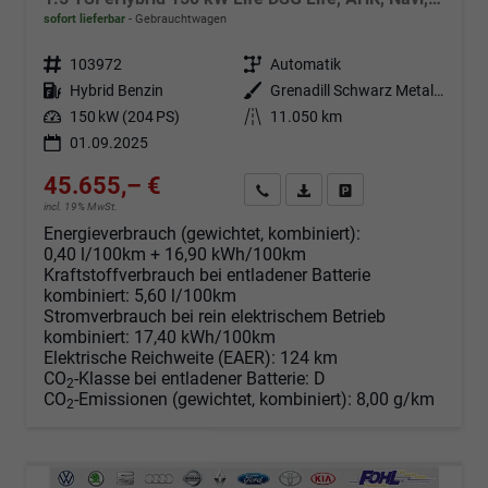
sofort lieferbar
Gebrauchtwagen
Fahrzeugnr.
103972
Getriebe
Automatik
Kraftstoff
Hybrid Benzin
Außenfarbe
Grenadill Schwarz Metallic
Leistung
150 kW (204 PS)
Kilometerstand
11.050 km
01.09.2025
45.655,– €
Angebot anfordern
Fahrzeugexpose (PDF)
Fahrzeug parken
incl. 19% MwSt.
Energieverbrauch (gewichtet, kombiniert):
0,40 l/100km + 16,90 kWh/100km
Kraftstoffverbrauch bei entladener Batterie
kombiniert:
5,60 l/100km
Stromverbrauch bei rein elektrischem Betrieb
kombiniert:
17,40 kWh/100km
Elektrische Reichweite (EAER):
124 km
CO
-Klasse bei entladener Batterie:
D
2
CO
-Emissionen (gewichtet, kombiniert):
8,00 g/km
2