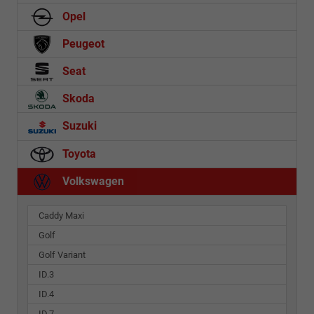
Opel
Peugeot
Seat
Skoda
Suzuki
Toyota
Volkswagen
Caddy Maxi
Golf
Golf Variant
ID.3
ID.4
ID.7