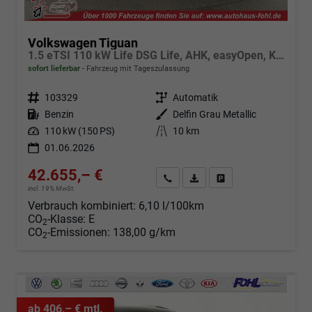
Volkswagen Tiguan
1.5 eTSI 110 kW Life DSG Life, AHK, easyOpen, Kamera, 5-J Garantie
sofort lieferbar
Fahrzeug mit Tageszulassung
Fahrzeugnr.
103329
Getriebe
Automatik
Kraftstoff
Benzin
Außenfarbe
Delfin Grau Metallic
Leistung
110 kW (150 PS)
Kilometerstand
10 km
01.06.2026
42.655,– €
Angebot anfordern
Fahrzeugexpose (PDF)
Fahrzeug parken
incl. 19% MwSt.
Verbrauch kombiniert:
6,10 l/100km
CO
-Klasse:
E
2
CO
-Emissionen:
138,00 g/km
2
ab 406,– € mtl.