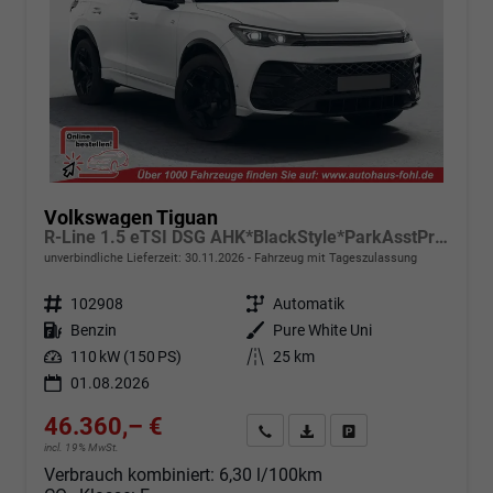
Volkswagen Tiguan
R-Line 1.5 eTSI DSG AHK*BlackStyle*ParkAsstPro*360° Kamera*Android Auto*Navi*SHZ*Matrix*HUD
unverbindliche Lieferzeit:
30.11.2026
Fahrzeug mit Tageszulassung
Fahrzeugnr.
102908
Getriebe
Automatik
Kraftstoff
Benzin
Außenfarbe
Pure White Uni
Leistung
110 kW (150 PS)
Kilometerstand
25 km
01.08.2026
46.360,– €
Angebot anfordern
Fahrzeugexpose (PDF)
Fahrzeug parken
incl. 19% MwSt.
Verbrauch kombiniert:
6,30 l/100km