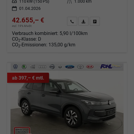
Leistung
110 kW (150 PS)
Kilometerstand
1.000 km
01.04.2026
42.655,– €
Angebot anfordern
Fahrzeugexpose (PDF)
Fahrzeug parken
incl. 19% MwSt.
Verbrauch kombiniert:
5,90 l/100km
CO
-Klasse:
D
2
CO
-Emissionen:
135,00 g/km
2
ab 397,– € mtl.