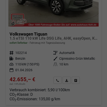
Volkswagen Tiguan
1.5 eTSI 110 kW Life DSG Life, AHK, easyOpen, Kamera, 5-J Garantie
sofort lieferbar
Fahrzeug mit Tageszulassung
Fahrzeugnr.
102214
Getriebe
Automatik
Kraftstoff
Benzin
Außenfarbe
Cipressino Grün Metallic
Leistung
110 kW (150 PS)
Kilometerstand
10 km
01.04.2026
42.655,– €
Angebot anfordern
Fahrzeugexpose (PDF)
Fahrzeug parken
incl. 19% MwSt.
Verbrauch kombiniert:
5,90 l/100km
CO
-Klasse:
D
2
CO
-Emissionen:
135,00 g/km
2