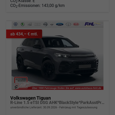
CO
-Klasse:
E
2
CO
-Emissionen:
143,00 g/km
2
ab 434,– € mtl.
Volkswagen Tiguan
R-Line 1.5 eTSI DSG AHK*BlackStyle*ParkAsstPro*360° Kamera*Android Auto*Navi*SHZ*Matrix*HUD
unverbindliche Lieferzeit:
30.09.2026
Fahrzeug mit Tageszulassung