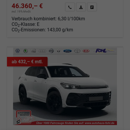
46.360,– €
Angebot anfordern
Fahrzeugexpose (PDF)
Fahrzeug parken
incl. 19% MwSt.
Verbrauch kombiniert:
6,30 l/100km
CO
-Klasse:
E
2
CO
-Emissionen:
143,00 g/km
2
ab 432,– € mtl.