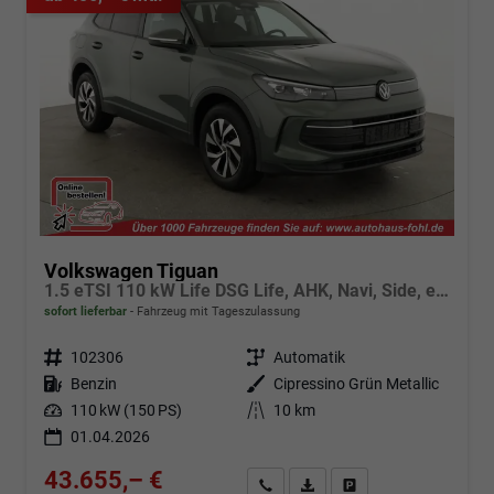
Volkswagen Tiguan
1.5 eTSI 110 kW Life DSG Life, AHK, Navi, Side, el. Klappe, LED-Plus, 5-J Garantie
sofort lieferbar
Fahrzeug mit Tageszulassung
Fahrzeugnr.
102306
Getriebe
Automatik
Kraftstoff
Benzin
Außenfarbe
Cipressino Grün Metallic
Leistung
110 kW (150 PS)
Kilometerstand
10 km
01.04.2026
43.655,– €
Angebot anfordern
Fahrzeugexpose (PDF)
Fahrzeug parken