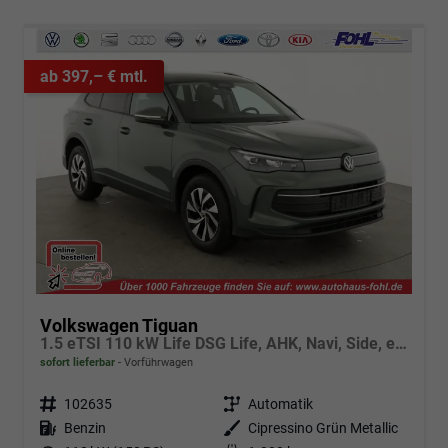
ab 397,– € mtl.
Volkswagen Tiguan
1.5 eTSI 110 kW Life DSG Life, AHK, Navi, Side, el. Klappe, LED-Plus, 5-J Garantie
sofort lieferbar
Vorführwagen
Fahrzeugnr.
102635
Getriebe
Automatik
Kraftstoff
Benzin
Außenfarbe
Cipressino Grün Metallic