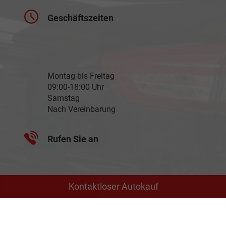
Geschäftszeiten
Montag bis Freitag
09:00-18:00 Uhr
Samstag
Nach Vereinbarung
Rufen Sie an
Kontaktloser Autokauf
+49 3588 / 25 18 0
Wie können wir Ihnen helfen?