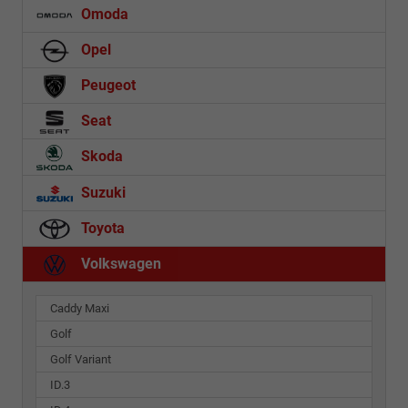
Omoda
Opel
Peugeot
Seat
Skoda
Suzuki
Toyota
Volkswagen
Caddy Maxi
Golf
Golf Variant
ID.3