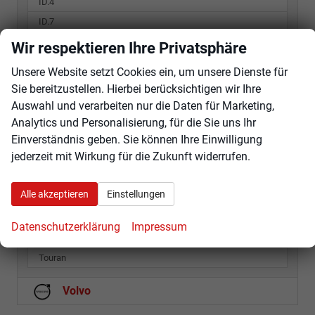
ID.4
ID.7
Passat Variant
Wir respektieren Ihre Privatsphäre
Polo
Unsere Website setzt Cookies ein, um unsere Dienste für
T-Cross
Sie bereitzustellen. Hierbei berücksichtigen wir Ihre
T-Roc
Auswahl und verarbeiten nur die Daten für Marketing,
T7 California
Analytics und Personalisierung, für die Sie uns Ihr
Einverständnis geben. Sie können Ihre Einwilligung
T7 Multivan
jederzeit mit Wirkung für die Zukunft widerrufen.
T7 Transporter Kastenwagen
Taigo
Alle akzeptieren
Einstellungen
Tayron
Tiguan
Datenschutzerklärung
Impressum
Touareg
Touran
Volvo