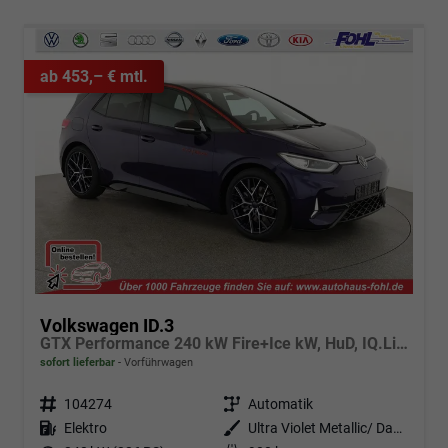
ab 453,– € mtl.
Volkswagen ID.3
GTX Performance 240 kW Fire+Ice kW, HuD, IQ.Light, H&K, Wärmepumpe, 20-Zoll, 4 J.-Garantie
sofort lieferbar
Vorführwagen
Fahrzeugnr.
104274
Getriebe
Automatik
Kraftstoff
Elektro
Außenfarbe
Ultra Violet Metallic/ Dach Schwarz