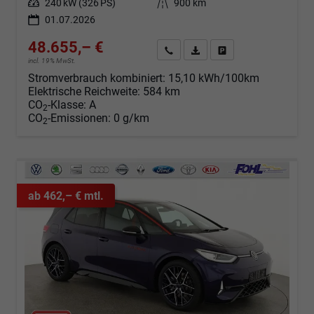
Leistung
240 kW (326 PS)
Kilometerstand
900 km
01.07.2026
48.655,– €
Angebot anfordern
Fahrzeugexpose (PDF)
Fahrzeug parken
incl. 19% MwSt.
Stromverbrauch kombiniert:
15,10 kWh/100km
Elektrische Reichweite:
584 km
CO
-Klasse:
A
2
CO
-Emissionen:
0 g/km
2
ab 462,– € mtl.