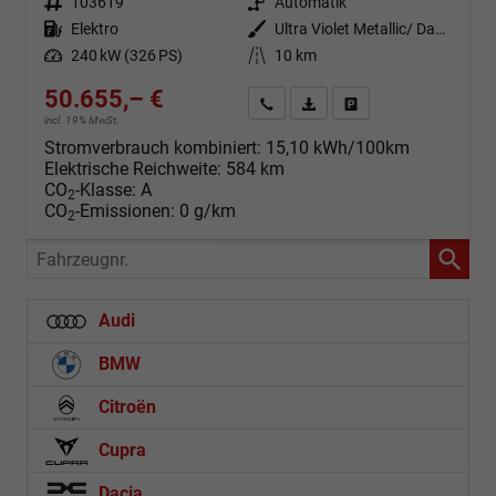
Fahrzeugnr.
103619
Getriebe
Automatik
Kraftstoff
Elektro
Außenfarbe
Ultra Violet Metallic/ Dach Schwarz
Leistung
240 kW (326 PS)
Kilometerstand
10 km
50.655,– €
Angebot anfordern
Fahrzeugexpose (PDF)
Fahrzeug parken
incl. 19% MwSt.
Stromverbrauch kombiniert:
15,10 kWh/100km
Elektrische Reichweite:
584 km
CO
-Klasse:
A
2
CO
-Emissionen:
0 g/km
2
Fahrzeugnr.
Audi
BMW
Citroën
Cupra
Dacia