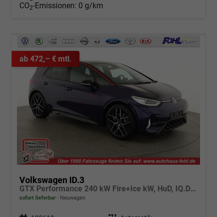
CO
-Emissionen:
0 g/km
2
ab 472,– € mtl.
Volkswagen ID.3
GTX Performance 240 kW Fire+Ice kW, HuD, IQ.Drive, IQ.Light, H&K, Wärmepumpe, 20-Zoll, 4 J.-Garantie
sofort lieferbar
Neuwagen