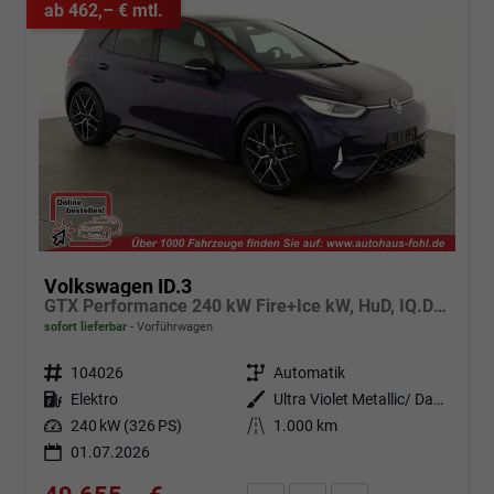
ab 462,– € mtl.
Volkswagen ID.3
GTX Performance 240 kW Fire+Ice kW, HuD, IQ.Drive, IQ.Light, H&K, Wärmepumpe, 20-Zoll, 4 J.-Garantie
sofort lieferbar
Vorführwagen
Fahrzeugnr.
104026
Getriebe
Automatik
Kraftstoff
Elektro
Außenfarbe
Ultra Violet Metallic/ Dach Schwarz
Leistung
240 kW (326 PS)
Kilometerstand
1.000 km
01.07.2026