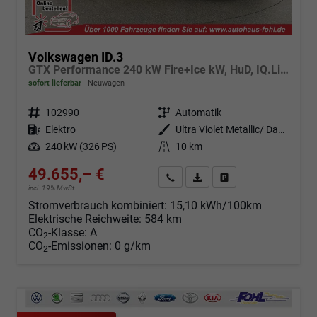
Volkswagen ID.3
GTX Performance 240 kW Fire+Ice kW, HuD, IQ.Light, H&K, Wärmepumpe, 20-Zoll, 4 J.-Garantie
sofort lieferbar
Neuwagen
Fahrzeugnr.
102990
Getriebe
Automatik
Kraftstoff
Elektro
Außenfarbe
Ultra Violet Metallic/ Dach Schwarz
Leistung
240 kW (326 PS)
Kilometerstand
10 km
49.655,– €
Angebot anfordern
Fahrzeugexpose (PDF)
Fahrzeug parken
incl. 19% MwSt.
Stromverbrauch kombiniert:
15,10 kWh/100km
Elektrische Reichweite:
584 km
CO
-Klasse:
A
2
CO
-Emissionen:
0 g/km
2