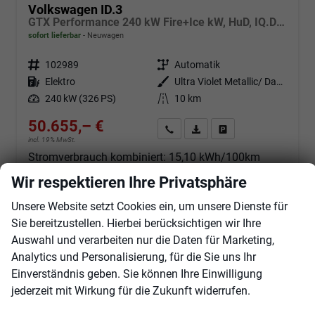
Volkswagen ID.3
GTX Performance 240 kW Fire+Ice kW, HuD, IQ.Drive, IQ.Light, H&K, Wärmepumpe, 20-Zoll, 3 J.-Garantie
sofort lieferbar
Neuwagen
Fahrzeugnr.
102989
Getriebe
Automatik
Kraftstoff
Elektro
Außenfarbe
Ultra Violet Metallic/ Dach Schwarz
Leistung
240 kW (326 PS)
Kilometerstand
10 km
50.655,– €
Angebot anfordern
Fahrzeugexpose (PDF)
Fahrzeug parken
incl. 19% MwSt.
Stromverbrauch kombiniert:
15,10 kWh/100km
Elektrische Reichweite:
584 km
Wir respektieren Ihre Privatsphäre
CO
-Klasse:
A
2
CO
-Emissionen:
0 g/km
2
Unsere Website setzt Cookies ein, um unsere Dienste für
Sie bereitzustellen. Hierbei berücksichtigen wir Ihre
Auswahl und verarbeiten nur die Daten für Marketing,
Analytics und Personalisierung, für die Sie uns Ihr
Einverständnis geben. Sie können Ihre Einwilligung
ab 472,– € mtl.
jederzeit mit Wirkung für die Zukunft widerrufen.