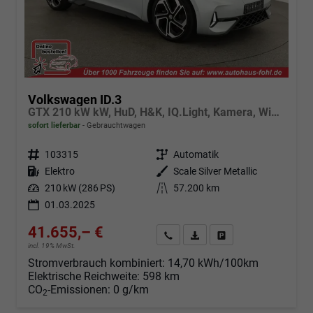
Volkswagen ID.3
GTX 210 kW kW, HuD, H&K, IQ.Light, Kamera, Winter, 20-Zoll
sofort lieferbar
Gebrauchtwagen
Fahrzeugnr.
103315
Getriebe
Automatik
Kraftstoff
Elektro
Außenfarbe
Scale Silver Metallic
Leistung
210 kW (286 PS)
Kilometerstand
57.200 km
01.03.2025
41.655,– €
Angebot anfordern
Fahrzeugexpose (PDF)
Fahrzeug parken
incl. 19% MwSt.
Stromverbrauch kombiniert:
14,70 kWh/100km
Elektrische Reichweite:
598 km
CO
-Emissionen:
0 g/km
2