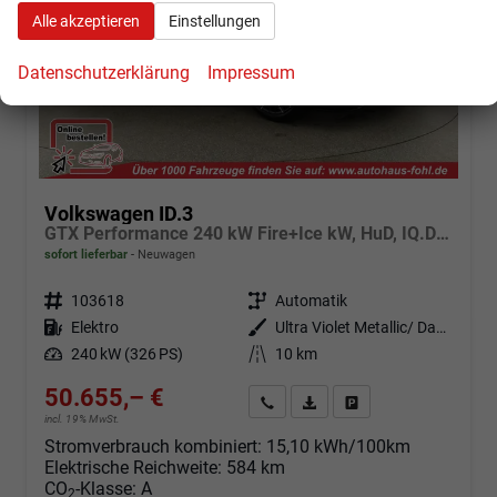
Alle akzeptieren
Einstellungen
Datenschutzerklärung
Impressum
Volkswagen ID.3
GTX Performance 240 kW Fire+Ice kW, HuD, IQ.Drive, IQ.Light, H&K, Wärmepumpe, 20-Zoll, 4 J.-Garantie
sofort lieferbar
Neuwagen
Fahrzeugnr.
103618
Getriebe
Automatik
Kraftstoff
Elektro
Außenfarbe
Ultra Violet Metallic/ Dach Schwarz
Leistung
240 kW (326 PS)
Kilometerstand
10 km
50.655,– €
Angebot anfordern
Fahrzeugexpose (PDF)
Fahrzeug parken
incl. 19% MwSt.
Stromverbrauch kombiniert:
15,10 kWh/100km
Elektrische Reichweite:
584 km
CO
-Klasse:
A
2