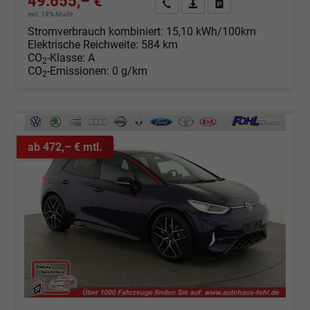
49.655,– €
Angebot anfordern
Fahrzeugexpose (PDF)
Fahrzeug parken
incl. 19% MwSt.
Stromverbrauch kombiniert:
15,10 kWh/100km
Elektrische Reichweite:
584 km
CO
-Klasse:
A
2
CO
-Emissionen:
0 g/km
2
ab 472,– € mtl.