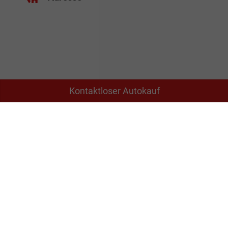
Kontaktloser Autokauf
Schäferei 10
02906 Waldhufen
Geschäftszeiten