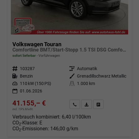
Volkswagen Touran
Comfortline BMT/Start-Stopp 1.5 TSI DSG Comfortline, Navi, Side, Kamera, Winter, 17-Zoll, sofort, 3.J-Garantie
sofort lieferbar
Vorführwagen
Fahrzeugnr.
103287
Getriebe
Automatik
Kraftstoff
Benzin
Außenfarbe
Grenadillschwarz Metallic
Leistung
110 kW (150 PS)
Kilometerstand
1.000 km
01.06.2026
41.155,– €
Angebot anfordern
Fahrzeugexpose (PDF)
Fahrzeug parken
incl. 19% MwSt.
Verbrauch kombiniert:
6,40 l/100km
CO
-Klasse:
E
2
CO
-Emissionen:
146,00 g/km
2