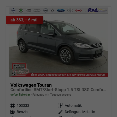
ab 383,– € mtl.
Volkswagen Touran
Comfortline BMT/Start-Stopp 1.5 TSI DSG Comfortline, 7-Sitzer, AHK, Navi, Kamera, Side, Winter, 3 J.-Garantie
sofort lieferbar
Fahrzeug mit Tageszulassung
Fahrzeugnr.
103333
Getriebe
Automatik
Kraftstoff
Benzin
Außenfarbe
Delfingrau Metallic