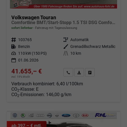
Volkswagen Touran
Comfortline BMT/Start-Stopp 1.5 TSI DSG Comfortline, Navi, Side, Kamera, Winter, 17-Zoll, sofort, 3.J-Garantie
sofort lieferbar
Fahrzeug mit Tageszulassung
Fahrzeugnr.
103765
Getriebe
Automatik
Kraftstoff
Benzin
Außenfarbe
Grenadillschwarz Metallic
Leistung
110 kW (150 PS)
Kilometerstand
10 km
01.06.2026
41.655,– €
Angebot anfordern
Fahrzeugexpose (PDF)
Fahrzeug parken
incl. 19% MwSt.
Verbrauch kombiniert:
6,40 l/100km
CO
-Klasse:
E
2
CO
-Emissionen:
146,00 g/km
2
ab 397,– € mtl.