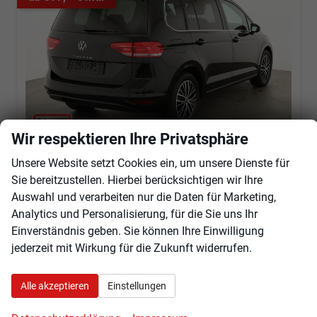
Wir respektieren Ihre Privatsphäre
Unsere Website setzt Cookies ein, um unsere Dienste für
Volkswagen Touran
Sie bereitzustellen. Hierbei berücksichtigen wir Ihre
Comfortline BMT/Start-Stopp 1.5 TSI DSG Comfortline, 7-Sitzer, AHK, Navi, Matrix, el. Klappe, Side, FS-beheizbar, 4 J.-Garantie
Auswahl und verarbeiten nur die Daten für Marketing,
sofort lieferbar
Fahrzeug mit Tageszulassung
Analytics und Personalisierung, für die Sie uns Ihr
Fahrzeugnr.
103950
Getriebe
Automatik
Einverständnis geben. Sie können Ihre Einwilligung
Kraftstoff
Benzin
Außenfarbe
Grenadillschwarz Metallic
jederzeit mit Wirkung für die Zukunft widerrufen.
Leistung
110 kW (150 PS)
Kilometerstand
10 km
01.06.2026
Alle akzeptieren
Einstellungen
42.655,– €
Angebot anfordern
Fahrzeugexpose (PDF)
Fahrzeug parken