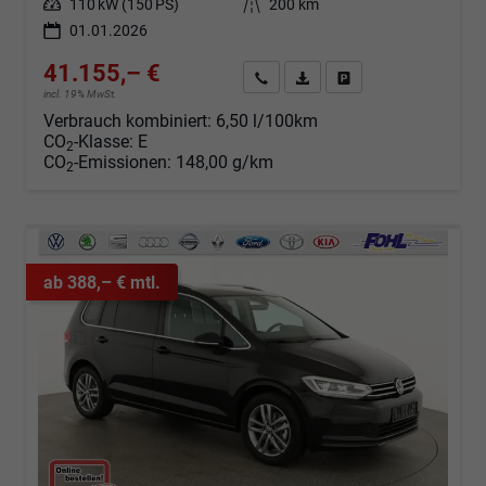
Leistung
110 kW (150 PS)
Kilometerstand
200 km
01.01.2026
41.155,– €
Angebot anfordern
Fahrzeugexpose (PDF)
Fahrzeug parken
incl. 19% MwSt.
Verbrauch kombiniert:
6,50 l/100km
CO
-Klasse:
E
2
CO
-Emissionen:
148,00 g/km
2
ab 388,– € mtl.