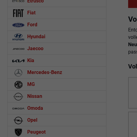
Etrusco
Fiat
Vo
Ford
Ent
Hyundai
voll
Neu
Jaecoo
pass
Kia
Vo
Mercedes-Benz
MG
Nissan
Omoda
Opel
Peugeot