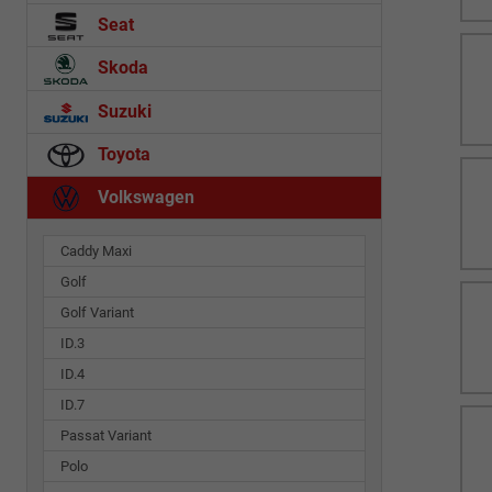
Seat
Skoda
Suzuki
Toyota
Volkswagen
Caddy Maxi
Golf
Golf Variant
ID.3
ID.4
ID.7
Passat Variant
Polo