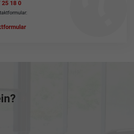
 25 18 0
taktformular:
tformular
ein?