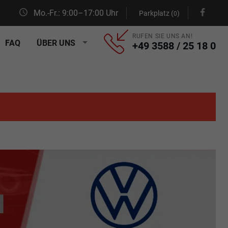
Mo.-Fr.: 9:00–17:00 Uhr
Parkplatz (
)
0
RUFEN SIE UNS AN!
FAQ
ÜBER UNS
+49 3588 / 25 18 0