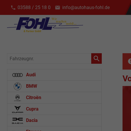
03588 / 25 18 0
info@autohaus-fohl.de
Fahrzeugnr.
Audi
V
BMW
Citroën
Cupra
Dacia