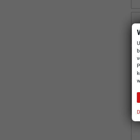
U
b
v
P
k
w
D