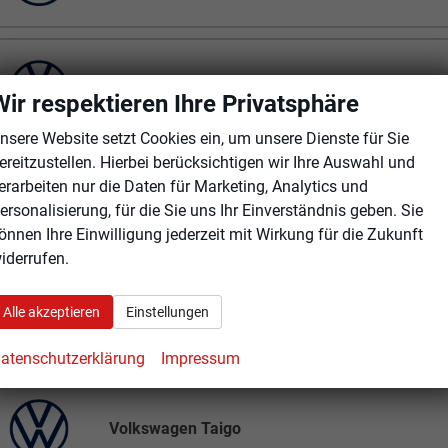
Volkswagen T7 California
Wir respektieren Ihre Privatsphäre
nsere Website setzt Cookies ein, um unsere Dienste für Sie
ereitzustellen. Hierbei berücksichtigen wir Ihre Auswahl und
erarbeiten nur die Daten für Marketing, Analytics und
Volkswagen T7 Multivan
ersonalisierung, für die Sie uns Ihr Einverständnis geben. Sie
önnen Ihre Einwilligung jederzeit mit Wirkung für die Zukunft
iderrufen.
Alle akzeptieren
Einstellungen
Volkswagen T7 Transporter Kastenwagen
atenschutzerklärung
Impressum
Volkswagen Taigo