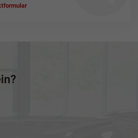
tformular
ein?