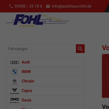
03588 / 25 18 0
info@autohaus-fohl.de
V
Fahrzeugnr.
Audi
BMW
Citroën
Cupra
Dacia
Vo