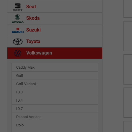
Seat
Skoda
Suzuki
Toyota
Volkswagen
Caddy Maxi
Golf
Golf Variant
ID.3
ID.4
ID.7
Passat Variant
Polo