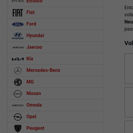
Etrusco
Ent
Fiat
voll
Neu
Ford
pass
Hyundai
Vo
Jaecoo
Kia
Mercedes-Benz
MG
Nissan
Omoda
Opel
Peugeot