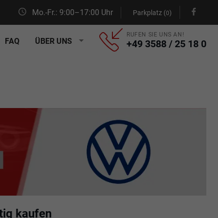
Mo.-Fr.: 9:00–17:00 Uhr
Parkplatz (
)
0
RUFEN SIE UNS AN!
FAQ
ÜBER UNS
+49 3588 / 25 18 0
ig kaufen