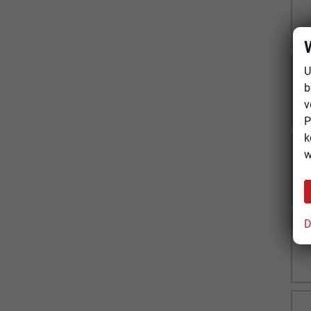
U
b
v
P
k
w
D