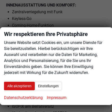
INNENAUSSTATTUNG UND KOMFORT:
Zentralverriegelung mit Funk
Keyless-Go
Coming-Home-Funktion
Leaving-Home-Funktion
Wir respektieren Ihre Privatsphäre
Außenspiegel elektrisch verstellbar
Unsere Website setzt Cookies ein, um unsere Dienste für
Außenspiegel beheizbar
Sie bereitzustellen. Hierbei berücksichtigen wir Ihre
Außenspiegel elektrisch anklappbar
Auswahl und verarbeiten nur die Daten für Marketing,
Elektrische Fensterheber vorne und hinten
Analytics und Personalisierung, für die Sie uns Ihr
Ambiente-Beleuchtung
Einverständnis geben. Sie können Ihre Einwilligung
jederzeit mit Wirkung für die Zukunft widerrufen.
Polsterstoff
Massage-Sitz
Vordersitze höhenverstellbar
Alle akzeptieren
Einstellungen
Lendenwirbelstütze Fahrer und Beifahrer
Datenschutzerklärung
Impressum
Mittelarmlehne
ISOFIX am Beifahrersitz