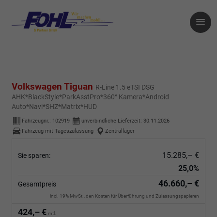
Volkswagen Tiguan
R-Line 1.5 eTSI DSG
AHK*BlackStyle*ParkAsstPro*360° Kamera*Android
Auto*Navi*SHZ*Matrix*HUD
Fahrzeugnr.:
102919
unverbindliche Lieferzeit:
30.11.2026
Fahrzeug mit Tageszulassung
Zentrallager
15.285,– €
Sie sparen:
25,0%
46.660,– €
Gesamtpreis
incl. 19% MwSt., den Kosten für Überführung und Zulassungspapieren
424,– €
mtl.