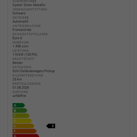
AUSSENFARBE
Oyster Silver Metallic
INNENAUSSTATTUNG
Schwarz
GETRIEBE
Automatik
ANTRIEBSACHSE
Frontantrieb
SCHADSTOFFKLASSE
Euro 6
HUBRAUM
1.498 ccm
LEISTUNG
110 kW (150 PS)
KRAFTSTOFF
Benzin
KATEGORIE
SUV/Geländewagen/Pickup
KILOMETERSTAND
25 km
ERSTZULASSUNG
01.08.2026
ZUSTAND
unfallfrei