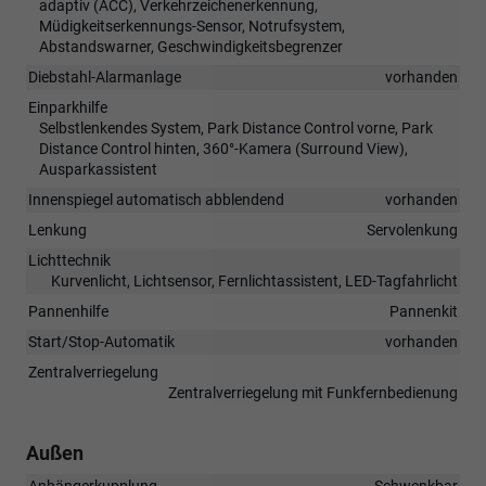
adaptiv (ACC), Verkehrzeichenerkennung,
Müdigkeitserkennungs-Sensor, Notrufsystem,
Abstandswarner, Geschwindigkeitsbegrenzer
Diebstahl-Alarmanlage
vorhanden
Einparkhilfe
Selbstlenkendes System, Park Distance Control vorne, Park
Distance Control hinten, 360°-Kamera (Surround View),
Ausparkassistent
Innenspiegel automatisch abblendend
vorhanden
Lenkung
Servolenkung
Lichttechnik
Kurvenlicht, Lichtsensor, Fernlichtassistent, LED-Tagfahrlicht
Pannenhilfe
Pannenkit
Start/Stop-Automatik
vorhanden
Zentralverriegelung
Zentralverriegelung mit Funkfernbedienung
Außen
Anhängerkupplung
Schwenkbar