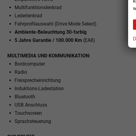
k
Multifunktionslenkrad
w
Lederlenkrad
Fahrprofilauswahl (Drive Mode Select)
Ambiente-Beleuchtung 30-farbig
D
5 Jahre Garantie / 100.000 Km
(EA8)
MULTIMEDIA UND KOMMUNIKATION:
Bordcomputer
Radio
Freisprecheinrichtung
Induktions-Ladestation
Bluetooth
USB Anschluss
Touchscreen
Sprachsteuerung