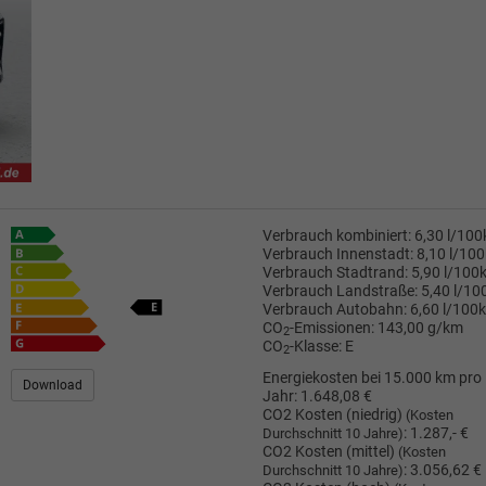
Verbrauch kombiniert:
6,30 l/10
Verbrauch Innenstadt:
8,10 l/10
Verbrauch Stadtrand:
5,90 l/100
Verbrauch Landstraße:
5,40 l/1
Verbrauch Autobahn:
6,60 l/100
CO
-Emissionen:
143,00 g/km
2
CO
-Klasse:
E
2
Energiekosten bei 15.000 km pro
Download
Jahr:
1.648,08 €
CO2 Kosten (niedrig)
(Kosten
:
1.287,- €
Durchschnitt 10 Jahre)
CO2 Kosten (mittel)
(Kosten
:
3.056,62 €
Durchschnitt 10 Jahre)