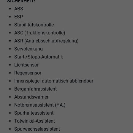
SICHERHEIT:
ABS
ESP
Stabilitätskontrolle
ASC (Traktionskontrolle)
ASR (Antriebsschlupfregelung)
Servolenkung
Start-/Stopp-Automatik
Lichtsensor
Regensensor
Innenspiegel automatisch abblendbar
Berganfahrassistent
Abstandswarner
Notbremsassistent (F.A.)
Spurhalteassistent
Totwinkel-Assistent
Spurwechselassistent