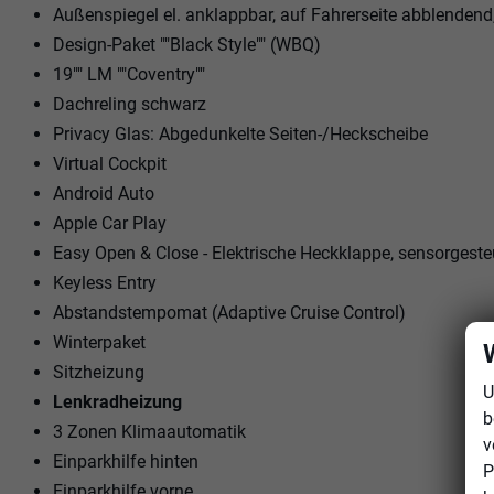
Außenspiegel el. anklappbar, auf Fahrerseite abblenden
Design-Paket ""Black Style"" (WBQ)
19"" LM ""Coventry""
Dachreling schwarz
Privacy Glas: Abgedunkelte Seiten-/Heckscheibe
Virtual Cockpit
Android Auto
Apple Car Play
Easy Open & Close - Elektrische Heckklappe, sensorgeste
Keyless Entry
Abstandstempomat (Adaptive Cruise Control)
Winterpaket
Sitzheizung
U
Lenkradheizung
b
3 Zonen Klimaautomatik
v
Einparkhilfe hinten
P
Einparkhilfe vorne