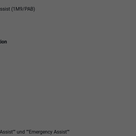
Assist (1M9/PAB)
tion
 Assist"" und ""Emergency Assist""