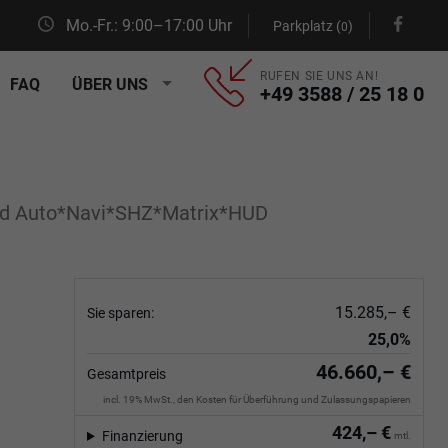
Mo.-Fr.: 9:00–17:00 Uhr
Parkplatz (
)
0
RUFEN SIE UNS AN!
FAQ
ÜBER UNS
+49 3588 / 25 18 0
id Auto*Navi*SHZ*Matrix*HUD
15.285,– €
Sie sparen:
25,0%
46.660,– €
Gesamtpreis
incl. 19% MwSt., den Kosten für Überführung und Zulassungspapieren
424,– €
Finanzierung
mtl.