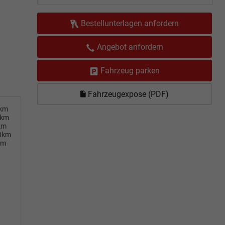
Bestellunterlagen anfordern
Angebot anfordern
Fahrzeug parken
Fahrzeugexpose (PDF)
0km
0km
km
00km
km