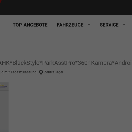
TOP-ANGEBOTE
FAHRZEUGE
SERVICE
 AHK*BlackStyle*ParkAsstPro*360° Kamera*Andro
ug mit Tageszulassung
Zentrallager