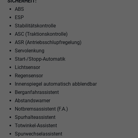
SICHERHEIT:
ABS
ESP
Stabilitätskontrolle
ASC (Traktionskontrolle)
ASR (Antriebsschlupfregelung)
Servolenkung
Start-/Stopp-Automatik
Lichtsensor
Regensensor
Innenspiegel automatisch abblendbar
Berganfahrassistent
Abstandswarner
Notbremsassistent (F.A.)
Spurhalteassistent
Totwinkel-Assistent
Spurwechselassistent