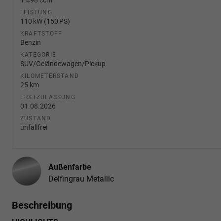
LEISTUNG
110 kW (150 PS)
KRAFTSTOFF
Benzin
KATEGORIE
SUV/Geländewagen/Pickup
KILOMETERSTAND
25 km
ERSTZULASSUNG
01.08.2026
ZUSTAND
unfallfrei
Außenfarbe
Delfingrau Metallic
Beschreibung