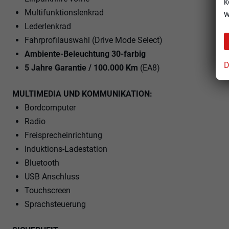
k
Multifunktionslenkrad
w
Lederlenkrad
Fahrprofilauswahl (Drive Mode Select)
Ambiente-Beleuchtung 30-farbig
D
5 Jahre Garantie / 100.000 Km
(EA8)
MULTIMEDIA UND KOMMUNIKATION:
Bordcomputer
Radio
Freisprecheinrichtung
Induktions-Ladestation
Bluetooth
USB Anschluss
Touchscreen
Sprachsteuerung