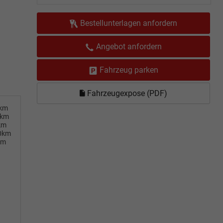
Bestellunterlagen anfordern
Angebot anfordern
Fahrzeug parken
Fahrzeugexpose (PDF)
0km
0km
km
00km
km