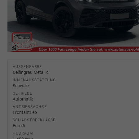
AUSSENFARBE
Delfingrau Metallic
INNENAUSSTATTUNG
Schwarz
GETRIEBE
Automatik
ANTRIEBSACHSE
Frontantrieb
SCHADSTOFFKLASSE
Euro 6
HUBRAUM
1.498 ccm