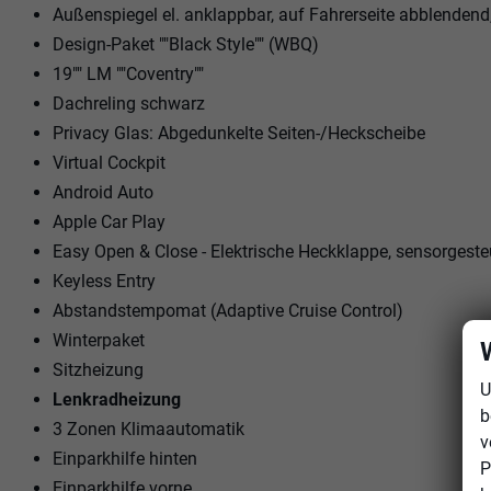
Außenspiegel el. anklappbar, auf Fahrerseite abblenden
Design-Paket ""Black Style"" (WBQ)
19"" LM ""Coventry""
Dachreling schwarz
Privacy Glas: Abgedunkelte Seiten-/Heckscheibe
Virtual Cockpit
Android Auto
Apple Car Play
Easy Open & Close - Elektrische Heckklappe, sensorgeste
Keyless Entry
Abstandstempomat (Adaptive Cruise Control)
Winterpaket
Sitzheizung
U
Lenkradheizung
b
3 Zonen Klimaautomatik
v
Einparkhilfe hinten
P
Einparkhilfe vorne