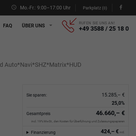
Mo.-Fr.: 9:00–17:00 Uhr
Parkplatz (
)
0
RUFEN SIE UNS AN!
FAQ
ÜBER UNS
+49 3588 / 25 18 0
id Auto*Navi*SHZ*Matrix*HUD
15.285,– €
Sie sparen:
25,0%
46.660,– €
Gesamtpreis
incl. 19% MwSt., den Kosten für Überführung und Zulassungspapieren
424,– €
Finanzierung
mtl.