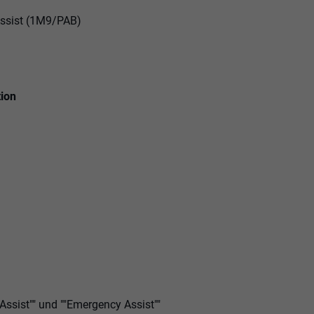
Assist (1M9/PAB)
tion
 Assist"" und ""Emergency Assist""