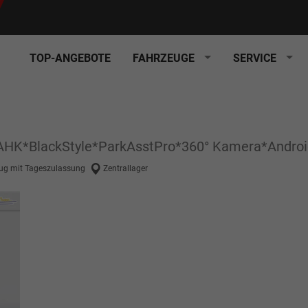
TOP-ANGEBOTE
FAHRZEUGE
SERVICE
 AHK*BlackStyle*ParkAsstPro*360° Kamera*Andro
ug mit Tageszulassung
Zentrallager