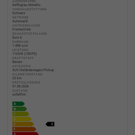
AUSSENFARBE
Delfingrau Metallic
INNENAUSSTATTUNG
Schwarz
GETRIEBE
Automatik
ANTRIEBSACHSE
Frontantrieb
SCHADSTOFFKLASSE
Euro 6
HUBRAUM
1.498 ccm
LEISTUNG
110 kW (150 PS)
KRAFTSTOFF
Benzin
KATEGORIE
SUV/Geländewagen/Pickup
KILOMETERSTAND
25 km
ERSTZULASSUNG
01.08.2026
ZUSTAND
unfallfrei