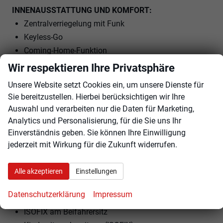
INNENAUSSTATTUNG UND KOMFORT:
Zentralverriegelung mit Funk
Keyless-Go
Coming-Home-Funktion
Leaving-Home-Funktion
Wir respektieren Ihre Privatsphäre
Außenspiegel elektrisch verstellbar
Unsere Website setzt Cookies ein, um unsere Dienste für
Außenspiegel beheizbar
Sie bereitzustellen. Hierbei berücksichtigen wir Ihre
Außenspiegel elektrisch anklappbar
Auswahl und verarbeiten nur die Daten für Marketing,
Elektrische Fensterheber vorne und hinten
Analytics und Personalisierung, für die Sie uns Ihr
Ambiente-Beleuchtung
Einverständnis geben. Sie können Ihre Einwilligung
jederzeit mit Wirkung für die Zukunft widerrufen.
Polsterstoff
Massage-Sitz
Vordersitze höhenverstellbar
Alle akzeptieren
Einstellungen
Lendenwirbelstütze Fahrer und Beifahrer
Datenschutzerklärung
Impressum
Mittelarmlehne
ISOFIX am Beifahrersitz