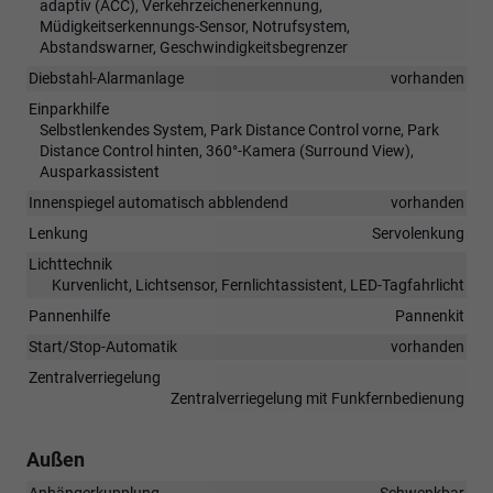
adaptiv (ACC), Verkehrzeichenerkennung,
Müdigkeitserkennungs-Sensor, Notrufsystem,
Abstandswarner, Geschwindigkeitsbegrenzer
Diebstahl-Alarmanlage
vorhanden
Einparkhilfe
Selbstlenkendes System, Park Distance Control vorne, Park
Distance Control hinten, 360°-Kamera (Surround View),
Ausparkassistent
Innenspiegel automatisch abblendend
vorhanden
Lenkung
Servolenkung
Lichttechnik
Kurvenlicht, Lichtsensor, Fernlichtassistent, LED-Tagfahrlicht
Pannenhilfe
Pannenkit
Start/Stop-Automatik
vorhanden
Zentralverriegelung
Zentralverriegelung mit Funkfernbedienung
Außen
Anhängerkupplung
Schwenkbar