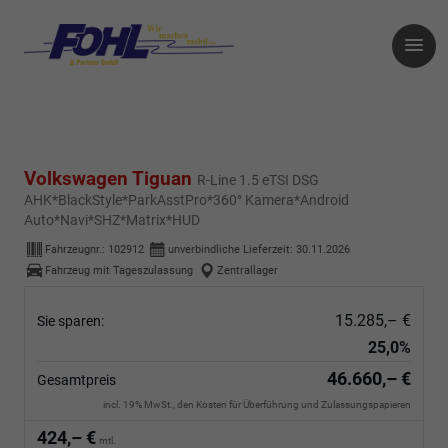
Volkswagen Tiguan
R-Line 1.5 eTSI DSG
AHK*BlackStyle*ParkAsstPro*360° Kamera*Android
Auto*Navi*SHZ*Matrix*HUD
Fahrzeugnr.:
102912
unverbindliche Lieferzeit:
30.11.2026
Fahrzeug mit Tageszulassung
Zentrallager
15.285,– €
Sie sparen:
25,0%
46.660,– €
Gesamtpreis
incl. 19% MwSt., den Kosten für Überführung und Zulassungspapieren
424,– €
mtl.