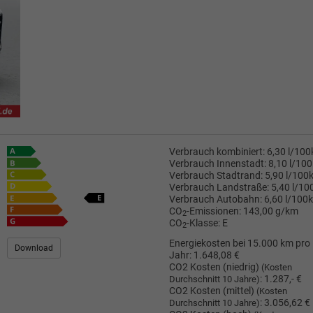
Verbrauch kombiniert:
6,30 l/10
Verbrauch Innenstadt:
8,10 l/10
Verbrauch Stadtrand:
5,90 l/100
Verbrauch Landstraße:
5,40 l/1
Verbrauch Autobahn:
6,60 l/100
CO
-Emissionen:
143,00 g/km
2
CO
-Klasse:
E
2
Energiekosten bei 15.000 km pro
Download
Jahr:
1.648,08 €
CO2 Kosten (niedrig)
(Kosten
:
1.287,- €
Durchschnitt 10 Jahre)
CO2 Kosten (mittel)
(Kosten
:
3.056,62 €
Durchschnitt 10 Jahre)