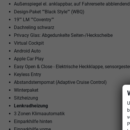
Außenspiegel el. anklappbar, auf Fahrerseite abblenden
Design-Paket ""Black Style"" (WBQ)
19"" LM ""Coventry""
Dachreling schwarz
Privacy Glas: Abgedunkelte Seiten-/Heckscheibe
Virtual Cockpit
Android Auto
Apple Car Play
Easy Open & Close - Elektrische Heckklappe, sensorgeste
Keyless Entry
Abstandstempomat (Adaptive Cruise Control)
Winterpaket
Sitzheizung
U
Lenkradheizung
b
3 Zonen Klimaautomatik
v
Einparkhilfe hinten
P
Einparkhilfe vorne