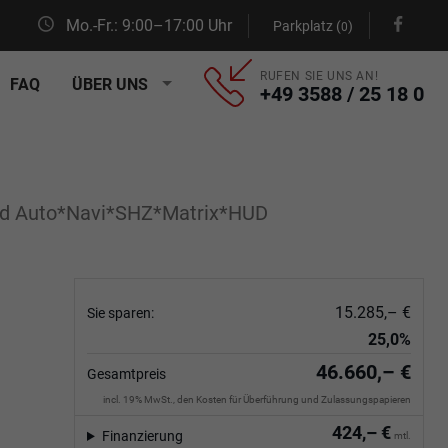
Mo.-Fr.: 9:00–17:00 Uhr
Parkplatz (
)
0
RUFEN SIE UNS AN!
FAQ
ÜBER UNS
+49 3588 / 25 18 0
id Auto*Navi*SHZ*Matrix*HUD
15.285,– €
Sie sparen:
25,0%
46.660,– €
Gesamtpreis
incl. 19% MwSt., den Kosten für Überführung und Zulassungspapieren
424,– €
Finanzierung
mtl.