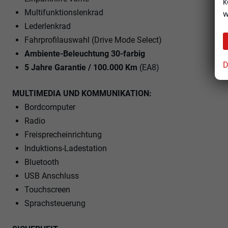
k
Multifunktionslenkrad
w
Lederlenkrad
Fahrprofilauswahl (Drive Mode Select)
Ambiente-Beleuchtung 30-farbig
D
5 Jahre Garantie / 100.000 Km
(EA8)
MULTIMEDIA UND KOMMUNIKATION:
Bordcomputer
Radio
Freisprecheinrichtung
Induktions-Ladestation
Bluetooth
USB Anschluss
Touchscreen
Sprachsteuerung