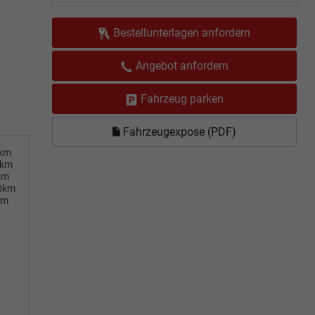
Bestellunterlagen anfordern
Angebot anfordern
Fahrzeug parken
Fahrzeugexpose (PDF)
0km
0km
km
00km
km