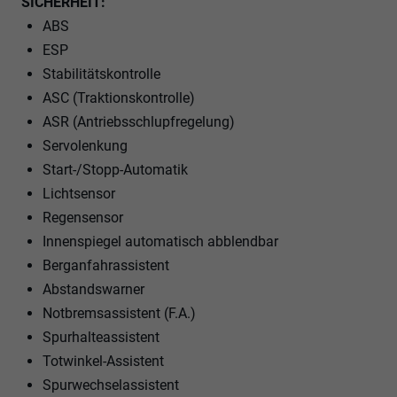
SICHERHEIT:
ABS
ESP
Stabilitätskontrolle
ASC (Traktionskontrolle)
ASR (Antriebsschlupfregelung)
Servolenkung
Start-/Stopp-Automatik
Lichtsensor
Regensensor
Innenspiegel automatisch abblendbar
Berganfahrassistent
Abstandswarner
Notbremsassistent (F.A.)
Spurhalteassistent
Totwinkel-Assistent
Spurwechselassistent