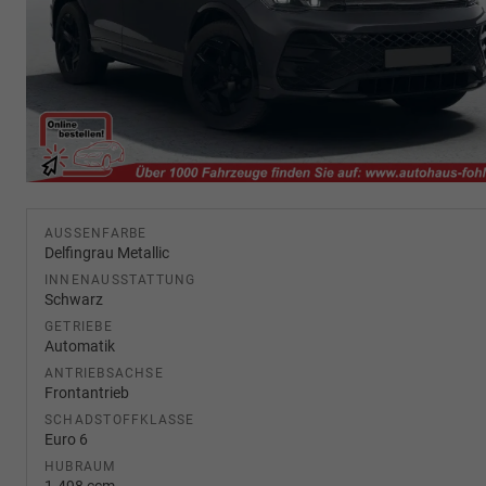
AUSSENFARBE
Delfingrau Metallic
INNENAUSSTATTUNG
Schwarz
GETRIEBE
Automatik
ANTRIEBSACHSE
Frontantrieb
SCHADSTOFFKLASSE
Euro 6
HUBRAUM
1.498 ccm