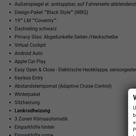
Außenspiegel el. anklappbar, auf Fahrerseite abblenden
Design-Paket ""Black Style"" (WBQ)
19"" LM ""Coventry""
Dachreling schwarz
Privacy Glas: Abgedunkelte Seiten-/Heckscheibe
Virtual Cockpit
Android Auto
Apple Car Play
Easy Open & Close - Elektrische Heckklappe, sensorgeste
Keyless Entry
Abstandstempomat (Adaptive Cruise Control)
Winterpaket
Sitzheizung
U
Lenkradheizung
b
3 Zonen Klimaautomatik
v
Einparkhilfe hinten
P
Einparkhilfe vorne