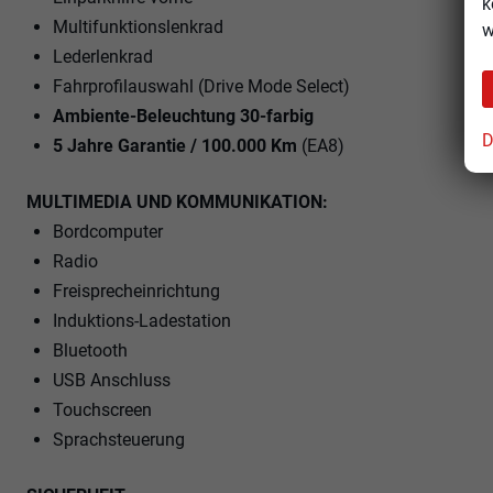
k
Multifunktionslenkrad
w
Lederlenkrad
Fahrprofilauswahl (Drive Mode Select)
Ambiente-Beleuchtung 30-farbig
D
5 Jahre Garantie / 100.000 Km
(EA8)
MULTIMEDIA UND KOMMUNIKATION:
Bordcomputer
Radio
Freisprecheinrichtung
Induktions-Ladestation
Bluetooth
USB Anschluss
Touchscreen
Sprachsteuerung