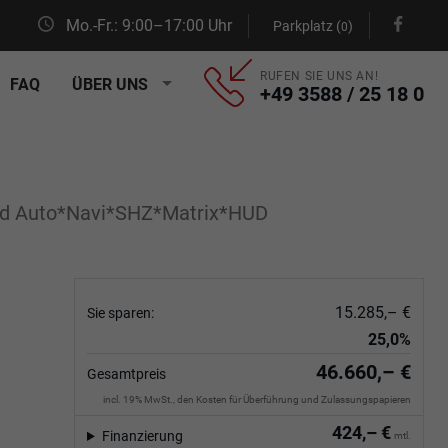
Mo.-Fr.: 9:00–17:00 Uhr
Parkplatz (
)
0
RUFEN SIE UNS AN!
FAQ
ÜBER UNS
+49 3588 / 25 18 0
id Auto*Navi*SHZ*Matrix*HUD
15.285,– €
Sie sparen:
25,0%
46.660,– €
Gesamtpreis
incl. 19% MwSt., den Kosten für Überführung und Zulassungspapieren
424,– €
Finanzierung
mtl.