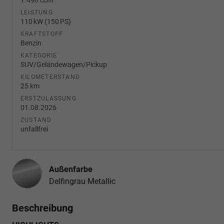
LEISTUNG
110 kW (150 PS)
KRAFTSTOFF
Benzin
KATEGORIE
SUV/Geländewagen/Pickup
KILOMETERSTAND
25 km
ERSTZULASSUNG
01.08.2026
ZUSTAND
unfallfrei
Außenfarbe
Delfingrau Metallic
Beschreibung