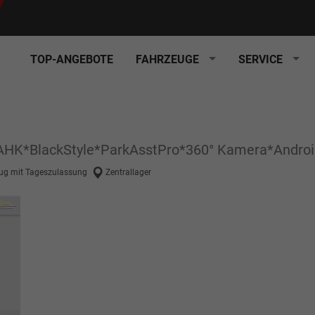
TOP-ANGEBOTE
FAHRZEUGE
SERVICE
 AHK*BlackStyle*ParkAsstPro*360° Kamera*Andro
ug mit Tageszulassung
Zentrallager