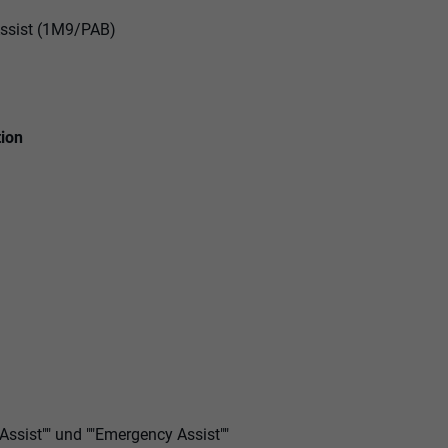
Assist (1M9/PAB)
tion
 Assist"" und ""Emergency Assist""