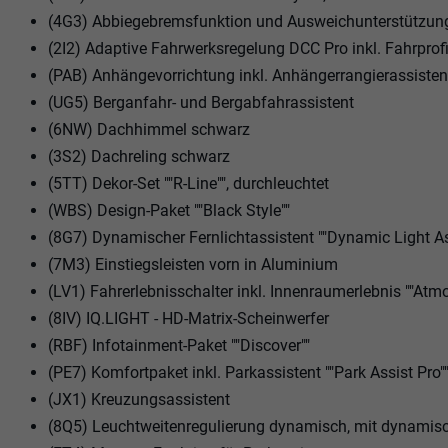
(4G3) Abbiegebremsfunktion und Ausweichunterstützun
(2I2) Adaptive Fahrwerksregelung DCC Pro inkl. Fahrprof
(PAB) Anhängevorrichtung inkl. Anhängerrangierassistent "
(UG5) Berganfahr- und Bergabfahrassistent
(6NW) Dachhimmel schwarz
(3S2) Dachreling schwarz
(5TT) Dekor-Set ""R-Line"", durchleuchtet
(WBS) Design-Paket ""Black Style""
(8G7) Dynamischer Fernlichtassistent ""Dynamic Light As
(7M3) Einstiegsleisten vorn in Aluminium
(LV1) Fahrerlebnisschalter inkl. Innenraumerlebnis ""Atm
(8IV) IQ.LIGHT - HD-Matrix-Scheinwerfer
(RBF) Infotainment-Paket ""Discover""
(PE7) Komfortpaket inkl. Parkassistent ""Park Assist Pro"
(JX1) Kreuzungsassistent
(8Q5) Leuchtweitenregulierung dynamisch, mit dynamis