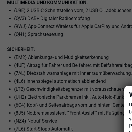
MULTIMEDIA UND KOMMUNIKATION:
(U9E) 2 USB-C-Schnittstellen vorn, 2 USB-C-Ladebuchsen 
(QV3) DAB+ Digitaler Radioempfang
(9WJ) App-Connect Wireless für Apple CarPlay und Andr
(QH1) Sprachsteuerung
SICHERHEIT:
(EM2) Ablenkungs- und Müdigkeitserkennung
(4UF) Airbag für Fahrer und Beifahrer, mit Beifahrerairba
(7AL) Diebstahlwarnanlage mit Innenraumüberwachung,
(4L6) Innenspiegel automatisch abblendend
(LT2) Geschwindigkeitsbegrenzer mit vorausschauender
(UH2) Elektronische Parkbremse inkl. Auto-Hold-Funktion
U
(6C4) Kopf- und Seitenairbags vorn und hinten, Center-A
b
(8J5) Notbremsassistent ""Front Assist"" mit Fußgänger
v
(NZ4) Notruf Service
P
(7L6) Start-Stopp Automatik