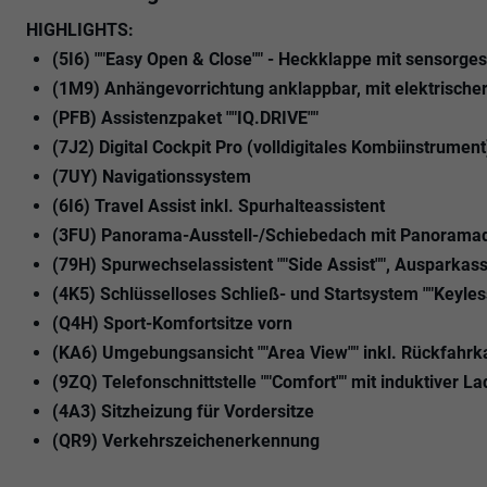
HIGHLIGHTS:
(5I6) ""Easy Open & Close"" - Heckklappe mit sensorge
(1M9) Anhängevorrichtung anklappbar, mit elektrischer 
(PFB) Assistenzpaket ""IQ.DRIVE""
(7J2) Digital Cockpit Pro (volldigitales Kombiinstrument
(7UY) Navigationssystem
(6I6) Travel Assist inkl. Spurhalteassistent
(3FU) Panorama-Ausstell-/Schiebedach mit Panoramad
(79H) Spurwechselassistent ""Side Assist"", Ausparkas
(4K5) Schlüsselloses Schließ- und Startsystem ""Keyle
(Q4H) Sport-Komfortsitze vorn
(KA6) Umgebungsansicht ""Area View"" inkl. Rückfahrk
(9ZQ) Telefonschnittstelle ""Comfort"" mit induktiver L
(4A3) Sitzheizung für Vordersitze
(QR9) Verkehrszeichenerkennung