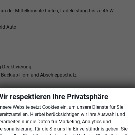
an der Mittelkonsole hinten, Ladeleistung bis zu 45 W
oid Auto
g-Deaktivierung
 Back-up-Horn und Abschleppschutz
 Regelung
Wir respektieren Ihre Privatsphäre
nsere Website setzt Cookies ein, um unsere Dienste für Sie
irbag
ereitzustellen. Hierbei berücksichtigen wir Ihre Auswahl und
- und Radfahrererkennung
erarbeiten nur die Daten für Marketing, Analytics und
ersonalisierung, für die Sie uns Ihr Einverständnis geben. Sie