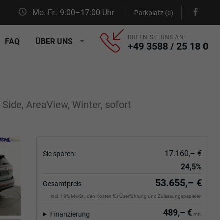
Mo.-Fr.: 9:00–17:00 Uhr
Parkplatz (
)
0
RUFEN SIE UNS AN!
FAQ
ÜBER UNS
+49 3588 / 25 18 0
Side, AreaView, Winter, sofort
17.160,– €
Sie sparen:
24,5%
53.655,– €
Gesamtpreis
incl. 19% MwSt., den Kosten für Überführung und Zulassungspapieren
489,– €
Finanzierung
mtl.