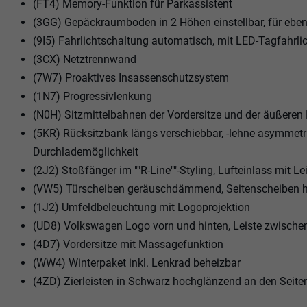
(FT4) Memory-Funktion für Parkassistent
(3GG) Gepäckraumboden in 2 Höhen einstellbar, für ebe
(9I5) Fahrlichtschaltung automatisch, mit LED-Tagfahrl
(3CX) Netztrennwand
(7W7) Proaktives Insassenschutzsystem
(1N7) Progressivlenkung
(N0H) Sitzmittelbahnen der Vordersitze und der äußeren Rü
(5KR) Rücksitzbank längs verschiebbar, -lehne asymmetris
Durchlademöglichkeit
(2J2) Stoßfänger im ""R-Line""-Styling, Lufteinlass mit 
(VW5) Türscheiben geräuschdämmend, Seitenscheiben h
(1J2) Umfeldbeleuchtung mit Logoprojektion
(UD8) Volkswagen Logo vorn und hinten, Leiste zwische
(4D7) Vordersitze mit Massagefunktion
(WW4) Winterpaket inkl. Lenkrad beheizbar
(4ZD) Zierleisten in Schwarz hochglänzend an den Seite