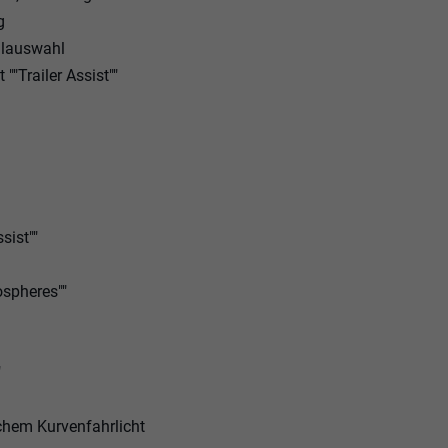
g
ilauswahl
"Trailer Assist""
sist""
ospheres""
"
chem Kurvenfahrlicht