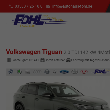
03588 / 25 18 0
info@autohaus-fohl.de
Volkswagen Tiguan
2.0 TDI 142 kW 4Motio
Fahrzeugnr.:
101411
sofort lieferbar
Fahrzeug mit Tageszulassun