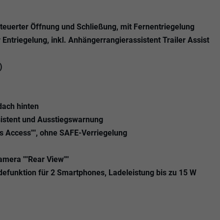
steuerter Öffnung und Schließung, mit Fernentriegelung
Entriegelung, inkl. Anhängerrangierassistent Trailer Assist
)
ach hinten
sistent und Ausstiegswarnung
ss Access"", ohne SAFE-Verriegelung
amera ""Rear View""
adefunktion für 2 Smartphones, Ladeleistung bis zu 15 W