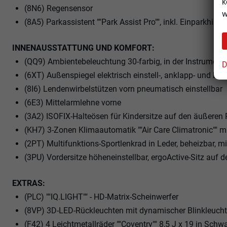
k
(8N6) Regensensor
w
(8A5) Parkassistent ""Park Assist Pro"", inkl. Einparkhilfe
INNENAUSSTATTUNG UND KOMFORT:
(QQ9) Ambientebeleuchtung 30-farbig, in der Instrumente
D
(6XT) Außenspiegel elektrisch einstell-, anklapp- und be
(8I6) Lendenwirbelstützen vorn pneumatisch einstellbar
(6E3) Mittelarmlehne vorne
(3A2) ISOFIX-Halteösen für Kindersitze auf den äußeren 
(KH7) 3-Zonen Klimaautomatik ""Air Care Climatronic"" mit
(2PT) Multifunktions-Sportlenkrad in Leder, beheizbar, m
(3PU) Vordersitze höheneinstellbar, ergoActive-Sitz auf d
EXTRAS:
(PLC) ""IQ.LIGHT"" - HD-Matrix-Scheinwerfer
(8VP) 3D-LED-Rückleuchten mit dynamischer Blinkleuch
(F42) 4 Leichtmetallräder ""Coventry"" 8,5 J x 19 in Sch