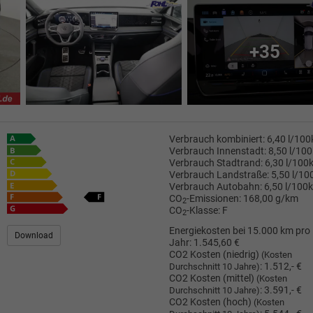
+35
Verbrauch kombiniert:
6,40 l/10
Verbrauch Innenstadt:
8,50 l/10
Verbrauch Stadtrand:
6,30 l/100
Verbrauch Landstraße:
5,50 l/1
Verbrauch Autobahn:
6,50 l/100
CO
-Emissionen:
168,00 g/km
2
CO
-Klasse:
F
2
Energiekosten bei 15.000 km pro
Download
Jahr:
1.545,60 €
CO2 Kosten (niedrig)
(Kosten
:
1.512,- €
Durchschnitt 10 Jahre)
CO2 Kosten (mittel)
(Kosten
:
3.591,- €
Durchschnitt 10 Jahre)
CO2 Kosten (hoch)
(Kosten