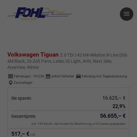
Volkswagen Tiguan
2.0 TDI 142 kW 4Motion R-Line DSG
4M Black, 20-Zoll, Pano, Leder, IQ.Light, AHK, Navi, Side,
AreaView, Winter
Fahrzeugnr.:
101236
sofort lieferbar
Fahrzeug mit Tageszulassung
Zentrallager
16.625,– €
Sie sparen:
22,9%
56.655,– €
Gesamtpreis
incl. 19% MwSt., den Kosten für Überführung und Zulassungspapieren
517,– €
mtl.