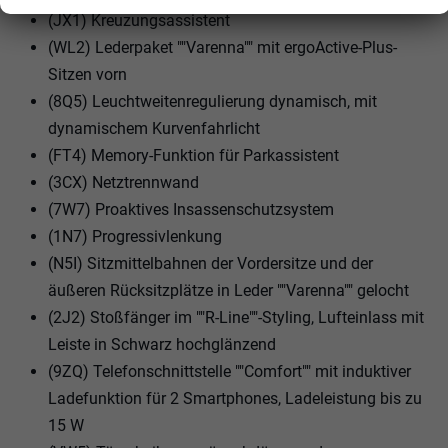
(JX1) Kreuzungsassistent
(WL2) Lederpaket ""Varenna"" mit ergoActive-Plus-
Sitzen vorn
(8Q5) Leuchtweitenregulierung dynamisch, mit
dynamischem Kurvenfahrlicht
(FT4) Memory-Funktion für Parkassistent
(3CX) Netztrennwand
(7W7) Proaktives Insassenschutzsystem
(1N7) Progressivlenkung
(N5I) Sitzmittelbahnen der Vordersitze und der
äußeren Rücksitzplätze in Leder ""Varenna"" gelocht
(2J2) Stoßfänger im ""R-Line""-Styling, Lufteinlass mit
Leiste in Schwarz hochglänzend
(9ZQ) Telefonschnittstelle ""Comfort"" mit induktiver
Ladefunktion für 2 Smartphones, Ladeleistung bis zu
15 W