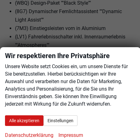
(WBQ) Design-Paket ""Black Style""
(8G7) Dynamischer Fernlichtassistent ""Dynamic
Light Assist""
(7M3) Einstiegsleisten vorn in Aluminium
(LV1) Fahrerlebnisschalter inkl. Innenraumerlebnis
""Atmospheres""
(5KR) Rücksitzbank längs verschiebbar, -lehne
Wir respektieren Ihre Privatsphäre
asymmetrisch geteilt umklappbar, Neigung
Unsere Website setzt Cookies ein, um unsere Dienste für
einstellbar, mit Durchlademöglichkeit
Sie bereitzustellen. Hierbei berücksichtigen wir Ihre
(3GG) Gepäckraumboden in 2 Höhen einstellbar, für
Auswahl und verarbeiten nur die Daten für Marketing,
ebene Ladefläche
Analytics und Personalisierung, für die Sie uns Ihr
(9I5) Fahrlichtschaltung automatisch, mit LED-
Einverständnis geben. Sie können Ihre Einwilligung
jederzeit mit Wirkung für die Zukunft widerrufen.
Tagfahrlicht sowie Begrüßungs- und
Verabschiedungslicht
Alle akzeptieren
Einstellungen
(RBF) Infotainment-Paket ""Discover""
(PE7) Komfortpaket inkl. Parkassistent ""Park Assist
Datenschutzerklärung
Impressum
Pro""