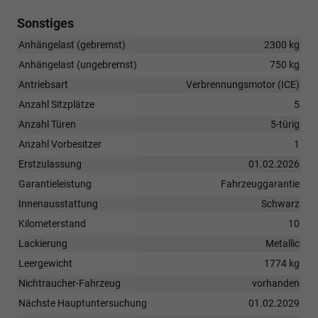
Sonstiges
Anhängelast (gebremst)
2300 kg
Anhängelast (ungebremst)
750 kg
Antriebsart
Verbrennungsmotor (ICE)
Anzahl Sitzplätze
5
Anzahl Türen
5-türig
Anzahl Vorbesitzer
1
Erstzulassung
01.02.2026
Garantieleistung
Fahrzeuggarantie
Innenausstattung
Schwarz
Kilometerstand
10
Lackierung
Metallic
Leergewicht
1774 kg
Nichtraucher-Fahrzeug
vorhanden
Nächste Hauptuntersuchung
01.02.2029