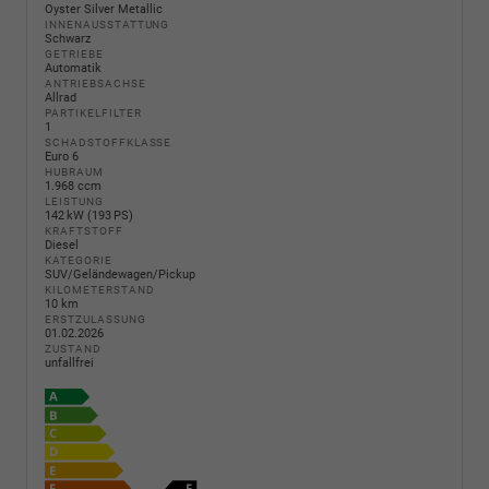
Oyster Silver Metallic
INNENAUSSTATTUNG
Schwarz
GETRIEBE
Automatik
ANTRIEBSACHSE
Allrad
PARTIKELFILTER
1
SCHADSTOFFKLASSE
Euro 6
HUBRAUM
1.968 ccm
LEISTUNG
142 kW (193 PS)
KRAFTSTOFF
Diesel
KATEGORIE
SUV/Geländewagen/Pickup
KILOMETERSTAND
10 km
ERSTZULASSUNG
01.02.2026
ZUSTAND
unfallfrei