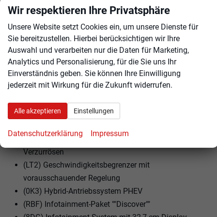
(5TT) Dekor-Set ""R-Line"", durchleuchtet
Wir respektieren Ihre Privatsphäre
(WBS) Design-Paket ""Black Style""
Unsere Website setzt Cookies ein, um unsere Dienste für
(20P) E-Motor (Hybrid) Systemleistung 200KW
Sie bereitzustellen. Hierbei berücksichtigen wir Ihre
Aggr.0EK.A
Auswahl und verarbeiten nur die Daten für Marketing,
(7M3) Einstiegsleisten vorn in Aluminium
Analytics und Personalisierung, für die Sie uns Ihr
Einverständnis geben. Sie können Ihre Einwilligung
(LV1) Fahrerlebnisschalter inkl. Innenraumerlebnis
jederzeit mit Wirkung für die Zukunft widerrufen.
""Atmospheres""
(9I5) Fahrlichtschaltung automatisch, mit LED-
Alle akzeptieren
Einstellungen
Tagfahrlicht sowie Begrüßungs- und
Verabschiedungslicht
Datenschutzerklärung
Impressum
(3GD) Gepäckraumboden, ebene Ladefläche, mit
Verzurrösen
(LT2) Geschwindigkeitsbegrenzer mit
vorausschauender Regelung
(0K3) Hybrid-Antriebssystem PHEV
(RBF) Infotainment-Paket ""Discover""