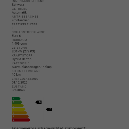
INNENAUSSTATTUNG
Schwarz
GETRIEBE
Automatik
ANTRIEBSACHSE
Frontantrieb
PARTIKELFILTER
1
SCHADSTOFFKLASSE
Euro 6
HUBRAUM
1.498 ccm
LEISTUNG
200 kW (272 PS)
KRAFTSTOFF
Hybrid Benzin
KATEGORIE
SUV/Geländewagen/Pickup
KILOMETERSTAND
10 km
ERSTZULASSUNG
01.12.2025
ZUSTAND
unfallfrei
Energieverbrauch (gewichtet, kombiniert):