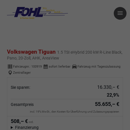
Volkswagen Tiguan
1.5 TSI eHybrid 200 kW R-Line Black,
Pano, 20-Zoll, AHK, AreaView
Fahrzeugnr.:
100919
sofort lieferbar
Fahrzeug mit Tageszulassung
Zentrallager
16.330,– €
Sie sparen:
22,9%
55.655,– €
Gesamtpreis
incl. 19% MwSt., den Kosten für Überführung und Zulassungspapieren
508,– €
mtl.
Finanzierung