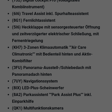
(7J2) Digital Cockpit Pro (volldigitales
Kombiinstrument)
(6I6) Travel Assist inkl. Spurhalteassistent
(8G1) Fernlichtassistent
(5I6) Heckklappe mit sensorgesteuerter Öffnung
und zeitverzögerter elektrischer Schließung, mit
Fernentriegelung
(KH7) 3-Zonen Klimaautomatik ""Air Care
Climatronic"" mit Bedienteil hinten und Aktiv-
Kombifilter
(3FU) Panorama-Ausstell-/Schiebedach mit
Panoramadach hinten
(7UY) Navigationssystem
(8IX) LED-Plus-Scheinwerfer
(8A2) Parkassistent ""Park Assist Plus"" inkl.
Einparkhilfe
(QK1) Multifunktionskamera