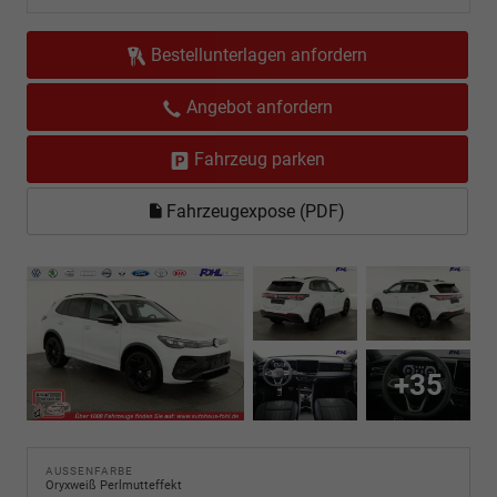
Bestellunterlagen anfordern
Angebot anfordern
Fahrzeug parken
Fahrzeugexpose (PDF)
+35
AUSSENFARBE
Oryxweiß Perlmutteffekt