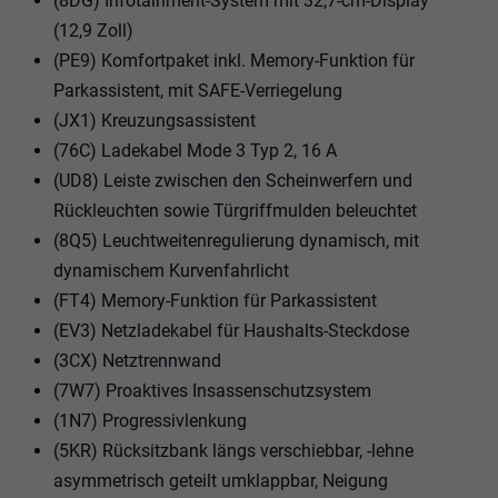
(8DG) Infotainment-System mit 32,7-cm-Display
(12,9 Zoll)
(PE9) Komfortpaket inkl. Memory-Funktion für
Parkassistent, mit SAFE-Verriegelung
(JX1) Kreuzungsassistent
(76C) Ladekabel Mode 3 Typ 2, 16 A
(UD8) Leiste zwischen den Scheinwerfern und
Rückleuchten sowie Türgriffmulden beleuchtet
(8Q5) Leuchtweitenregulierung dynamisch, mit
dynamischem Kurvenfahrlicht
(FT4) Memory-Funktion für Parkassistent
(EV3) Netzladekabel für Haushalts-Steckdose
(3CX) Netztrennwand
(7W7) Proaktives Insassenschutzsystem
(1N7) Progressivlenkung
(5KR) Rücksitzbank längs verschiebbar, -lehne
asymmetrisch geteilt umklappbar, Neigung