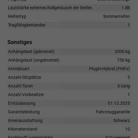
Lautstärke externes Rollgeräusch der Reifen
1 dB
Reifentyp
Sommerreifen
Tragfähigkeitsindex
1
Sonstiges
Anhängelast (gebremst)
2000 kg
Anhängelast (ungebremst)
750 kg
Antriebsart
Plugin-Hybrid (PHEV)
Anzahl Sitzplätze
5
Anzahl Türen
5-türig
Anzahl Vorbesitzer
1
Erstzulassung
01.12.2025
Garantieleistung
Fahrzeuggarantie
Innenausstattung
Schwarz
Kilometerstand
10
Kraftstoff: unterstützte
E10 geeignet