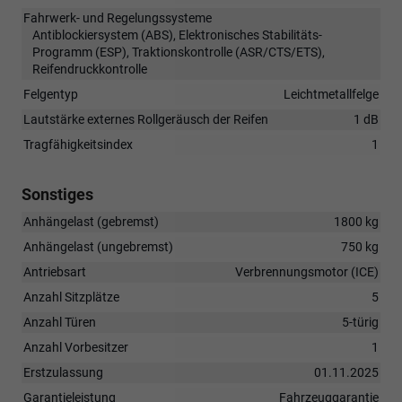
Fahrwerk- und Regelungssysteme
Antiblockiersystem (ABS), Elektronisches Stabilitäts-
Programm (ESP), Traktionskontrolle (ASR/CTS/ETS),
Reifendruckkontrolle
Felgentyp
Leichtmetallfelge
Lautstärke externes Rollgeräusch der Reifen
1 dB
Tragfähigkeitsindex
1
Sonstiges
Anhängelast (gebremst)
1800 kg
Anhängelast (ungebremst)
750 kg
Antriebsart
Verbrennungsmotor (ICE)
Anzahl Sitzplätze
5
Anzahl Türen
5-türig
Anzahl Vorbesitzer
1
Erstzulassung
01.11.2025
Garantieleistung
Fahrzeuggarantie