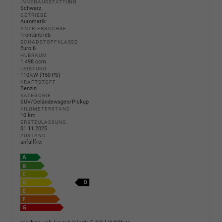
INNENAUSSTATTUNG
Schwarz
GETRIEBE
Automatik
ANTRIEBSACHSE
Frontantrieb
SCHADSTOFFKLASSE
Euro 6
HUBRAUM
1.498 ccm
LEISTUNG
110 kW (150 PS)
KRAFTSTOFF
Benzin
KATEGORIE
SUV/Geländewagen/Pickup
KILOMETERSTAND
10 km
ERSTZULASSUNG
01.11.2025
ZUSTAND
unfallfrei