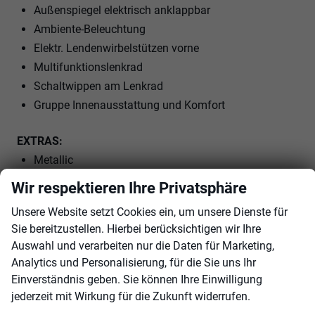
Außenspiegel elektrisch anklappbar
Ambiente-Beleuchtung
Elektr. Lendenwirbelstützen vorne
Multifunktionslenkrad
Schaltwippen am Lenkrad
Gruppe Innenausstattung und Komfort
EXTRAS:
Metallic
LM-Felgen
Wir respektieren Ihre Privatsphäre
Licht- und Sichtpaket
Unsere Website setzt Cookies ein, um unsere Dienste für
Sie bereitzustellen. Hierbei berücksichtigen wir Ihre
Innen
Auswahl und verarbeiten nur die Daten für Marketing,
Ambiente-Beleuchtung
vorhanden
Analytics und Personalisierung, für die Sie uns Ihr
Einverständnis geben. Sie können Ihre Einwilligung
Armlehnen
Mittelarmlehne
jederzeit mit Wirkung für die Zukunft widerrufen.
Klimatisierung
3-Zonen-Klimaautomatik