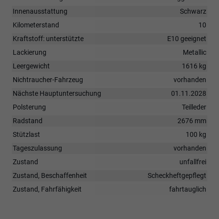
Innenausstattung
Schwarz
Kilometerstand
10
Kraftstoff: unterstützte
E10 geeignet
Lackierung
Metallic
Leergewicht
1616 kg
Nichtraucher-Fahrzeug
vorhanden
Nächste Hauptuntersuchung
01.11.2028
Polsterung
Teilleder
Radstand
2676 mm
Stützlast
100 kg
Tageszulassung
vorhanden
Zustand
unfallfrei
Zustand, Beschaffenheit
Scheckheftgepflegt
Zustand, Fahrfähigkeit
fahrtauglich