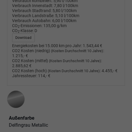
Verbrauch kombiniert:
5,90 l/100km
Verbrauch Innenstadt:
7,80 l/100km
Verbrauch Stadtrand:
5,80 l/100km
Verbrauch Landstraße:
5,10 l/100km
Verbrauch Autobahn:
6,00 l/100km
CO
-Emissionen:
135,00 g/km
2
CO
-Klasse:
D
2
Download
Energiekosten bei 15.000 km pro Jahr:
1.543,44 €
CO2 Kosten (niedrig)
:
(Kosten Durchschnitt 10 Jahre)
1.215,- €
CO2 Kosten (mittel)
:
(Kosten Durchschnitt 10 Jahre)
2.885,62 €
CO2 Kosten (hoch)
:
4.455,- €
(Kosten Durchschnitt 10 Jahre)
Jahressteuer:
114,- €
Außenfarbe
Delfingrau Metallic