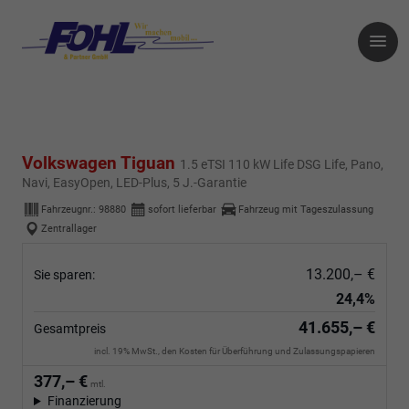
Volkswagen Tiguan
1.5 eTSI 110 kW Life DSG Life, Pano,
Navi, EasyOpen, LED-Plus, 5 J.-Garantie
Fahrzeugnr.:
98880
sofort lieferbar
Fahrzeug mit Tageszulassung
Zentrallager
13.200,– €
Sie sparen:
24,4%
41.655,– €
Gesamtpreis
incl. 19% MwSt., den Kosten für Überführung und Zulassungspapieren
377,– €
mtl.
Finanzierung