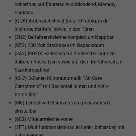
beheizbar, auf Fahrerseite abblendend, Memory-
Funktion
(QQ8) Ambientebeleuchtung 10-farbig, in der
Instrumententafel sowie in den Türen
(3H2) Beifahrersitzlehne komplett umklappbar
(9Z3) 230 Volt Steckdose im Gepäckraum
(3A2) ISOFIX-Halteösen für Kindersitze auf den
äußeren Rücksitzen sowie auf dem Beifahrersitz, i-
Size-kompatibel
(KH7) 3-Zonen Klimaautomatik ""Air Care
Climatronic"" mit Bedienteil hinten und Aktiv-
Kombifilter
(8I6) Lendenwirbelstützen vorn pneumatisch
einstellbar
(6E3) Mittelarmlehne vorne
(2FT) Multifunktionslenkrad in Leder, beheizbar, mit
Schaltwippen