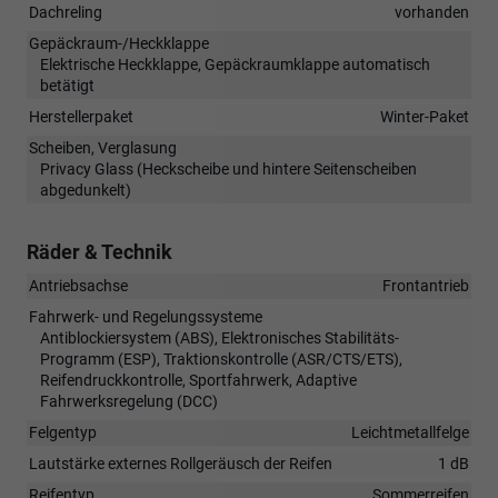
Dachreling
vorhanden
Gepäckraum-/Heckklappe
Elektrische Heckklappe, Gepäckraumklappe automatisch
betätigt
Herstellerpaket
Winter-Paket
Scheiben, Verglasung
Privacy Glass (Heckscheibe und hintere Seitenscheiben
abgedunkelt)
Räder & Technik
Antriebsachse
Frontantrieb
Fahrwerk- und Regelungssysteme
Antiblockiersystem (ABS), Elektronisches Stabilitäts-
Programm (ESP), Traktionskontrolle (ASR/CTS/ETS),
Reifendruckkontrolle, Sportfahrwerk, Adaptive
Fahrwerksregelung (DCC)
Felgentyp
Leichtmetallfelge
Lautstärke externes Rollgeräusch der Reifen
1 dB
Reifentyp
Sommerreifen