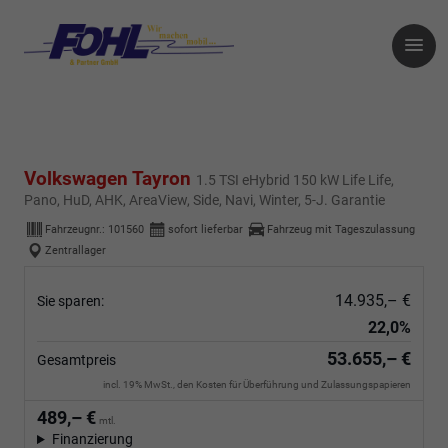
Volkswagen Tayron
1.5 TSI eHybrid 150 kW Life Life,
Pano, HuD, AHK, AreaView, Side, Navi, Winter, 5-J. Garantie
Fahrzeugnr.:
101560
sofort lieferbar
Fahrzeug mit Tageszulassung
Zentrallager
14.935,– €
Sie sparen:
22,0%
53.655,– €
Gesamtpreis
incl. 19% MwSt., den Kosten für Überführung und Zulassungspapieren
489,– €
mtl.
Finanzierung