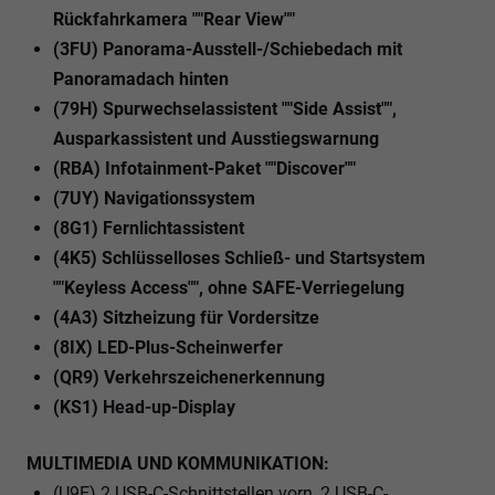
Rückfahrkamera ""Rear View""
(3FU) Panorama-Ausstell-/Schiebedach mit
Panoramadach hinten
(79H) Spurwechselassistent ""Side Assist"",
Ausparkassistent und Ausstiegswarnung
(RBA) Infotainment-Paket ""Discover""
(7UY) Navigationssystem
(8G1) Fernlichtassistent
(4K5) Schlüsselloses Schließ- und Startsystem
""Keyless Access"", ohne SAFE-Verriegelung
(4A3) Sitzheizung für Vordersitze
(8IX) LED-Plus-Scheinwerfer
(QR9) Verkehrszeichenerkennung
(KS1) Head-up-Display
MULTIMEDIA UND KOMMUNIKATION:
(U9E) 2 USB-C-Schnittstellen vorn, 2 USB-C-