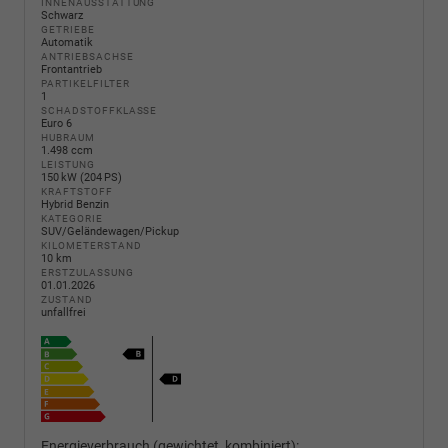
INNENAUSSTATTUNG
Schwarz
GETRIEBE
Automatik
ANTRIEBSACHSE
Frontantrieb
PARTIKELFILTER
1
SCHADSTOFFKLASSE
Euro 6
HUBRAUM
1.498 ccm
LEISTUNG
150 kW (204 PS)
KRAFTSTOFF
Hybrid Benzin
KATEGORIE
SUV/Geländewagen/Pickup
KILOMETERSTAND
10 km
ERSTZULASSUNG
01.01.2026
ZUSTAND
unfallfrei
Energieverbrauch (gewichtet, kombiniert):