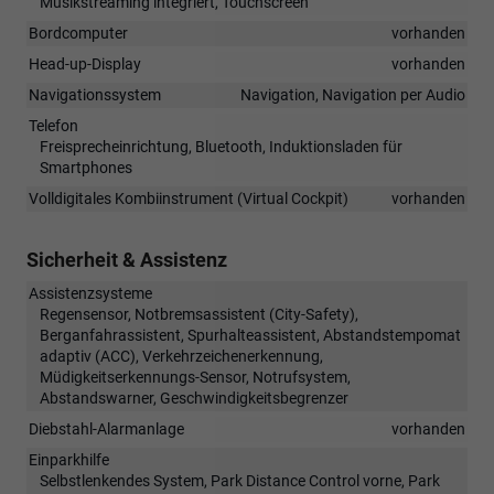
Musikstreaming integriert, Touchscreen
Bordcomputer
vorhanden
Head-up-Display
vorhanden
Navigationssystem
Navigation, Navigation per Audio
Telefon
Freisprecheinrichtung, Bluetooth, Induktionsladen für
Smartphones
Volldigitales Kombiinstrument (Virtual Cockpit)
vorhanden
Sicherheit & Assistenz
Assistenzsysteme
Regensensor, Notbremsassistent (City-Safety),
Berganfahrassistent, Spurhalteassistent, Abstandstempomat
adaptiv (ACC), Verkehrzeichenerkennung,
Müdigkeitserkennungs-Sensor, Notrufsystem,
Abstandswarner, Geschwindigkeitsbegrenzer
Diebstahl-Alarmanlage
vorhanden
Einparkhilfe
Selbstlenkendes System, Park Distance Control vorne, Park