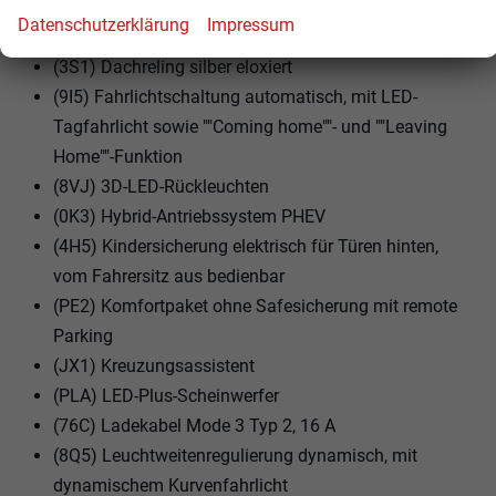
""Atmospheres""
Datenschutzerklärung
Impressum
(WFP) Family-Paket
(3S1) Dachreling silber eloxiert
(9I5) Fahrlichtschaltung automatisch, mit LED-
Tagfahrlicht sowie ""Coming home""- und ""Leaving
Home""-Funktion
(8VJ) 3D-LED-Rückleuchten
(0K3) Hybrid-Antriebssystem PHEV
(4H5) Kindersicherung elektrisch für Türen hinten,
vom Fahrersitz aus bedienbar
(PE2) Komfortpaket ohne Safesicherung mit remote
Parking
(JX1) Kreuzungsassistent
(PLA) LED-Plus-Scheinwerfer
(76C) Ladekabel Mode 3 Typ 2, 16 A
(8Q5) Leuchtweitenregulierung dynamisch, mit
dynamischem Kurvenfahrlicht