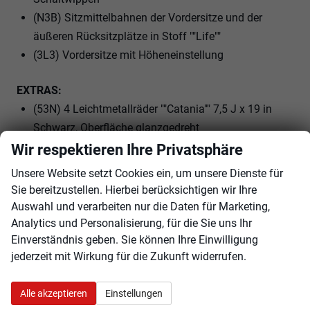
(N3B) Sitzmittelbahnen der Vordersitze und der
äußeren Rücksitzplätze in Stoff ""Life""
(3L3) Vordersitze mit Höheneinstellung
EXTRAS:
(53N) 4 Leichtmetallräder ""Catania"" 7,5 J x 19 in
Schwarz, Oberfläche glanzgedreht
(4G3) Abbiegebremsfunktion und
Wir respektieren Ihre Privatsphäre
Ausweichunterstützung
Unsere Website setzt Cookies ein, um unsere Dienste für
(EM3) Ablenkungs- und Müdigkeitserkennung
Sie bereitzustellen. Hierbei berücksichtigen wir Ihre
(2I2) Adaptive Fahrwerksregelung DCC Pro inkl.
Auswahl und verarbeiten nur die Daten für Marketing,
Fahrprofilauswahl
Analytics und Personalisierung, für die Sie uns Ihr
Einverständnis geben. Sie können Ihre Einwilligung
(PDA) Design-Paket
jederzeit mit Wirkung für die Zukunft widerrufen.
(20B) E-Motor (Hybrid) Systemleistung 150KW
Aggr.0EC.A / 0EK.A
Alle akzeptieren
Einstellungen
(LV1) Fahrerlebnisschalter inkl. Innenraumerlebnis