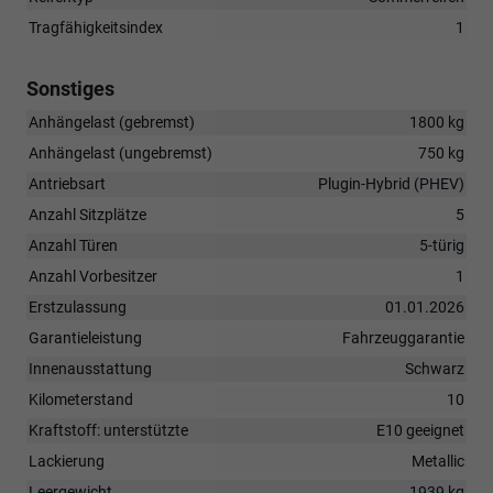
Tragfähigkeitsindex
1
Sonstiges
Anhängelast (gebremst)
1800 kg
Anhängelast (ungebremst)
750 kg
Antriebsart
Plugin-Hybrid (PHEV)
Anzahl Sitzplätze
5
Anzahl Türen
5-türig
Anzahl Vorbesitzer
1
Erstzulassung
01.01.2026
Garantieleistung
Fahrzeuggarantie
Innenausstattung
Schwarz
Kilometerstand
10
Kraftstoff: unterstützte
E10 geeignet
Lackierung
Metallic
Leergewicht
1939 kg