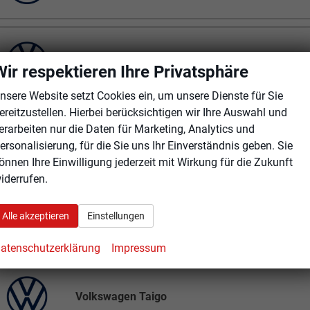
Volkswagen T7 California
Wir respektieren Ihre Privatsphäre
nsere Website setzt Cookies ein, um unsere Dienste für Sie
ereitzustellen. Hierbei berücksichtigen wir Ihre Auswahl und
erarbeiten nur die Daten für Marketing, Analytics und
Volkswagen T7 Multivan
ersonalisierung, für die Sie uns Ihr Einverständnis geben. Sie
önnen Ihre Einwilligung jederzeit mit Wirkung für die Zukunft
iderrufen.
Alle akzeptieren
Einstellungen
Volkswagen T7 Transporter Kastenwagen
atenschutzerklärung
Impressum
Volkswagen Taigo