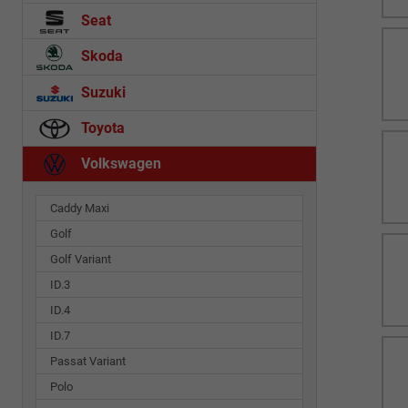
Seat
Skoda
Suzuki
Toyota
Volkswagen
Caddy Maxi
Golf
Golf Variant
ID.3
ID.4
ID.7
Passat Variant
Polo