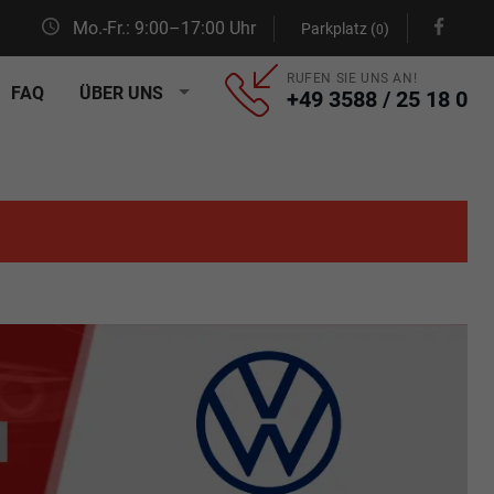
Mo.-Fr.: 9:00–17:00 Uhr
Parkplatz (
)
0
RUFEN SIE UNS AN!
FAQ
ÜBER UNS
+49 3588 / 25 18 0