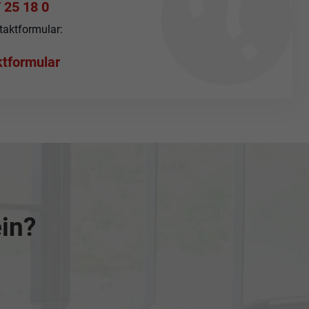
 25 18 0
taktformular:
tformular
ein?