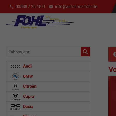
03588 / 25 18 0
info@autohaus-fohl.de
Fahrzeugnr.
Audi
V
BMW
Citroën
Cupra
Dacia