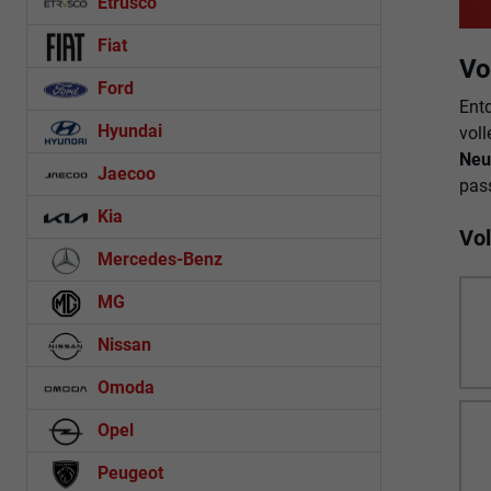
Etrusco
Fiat
Vo
Ford
Ent
Hyundai
voll
Neu
Jaecoo
pass
Kia
Vo
Mercedes-Benz
MG
Nissan
Omoda
Opel
Peugeot