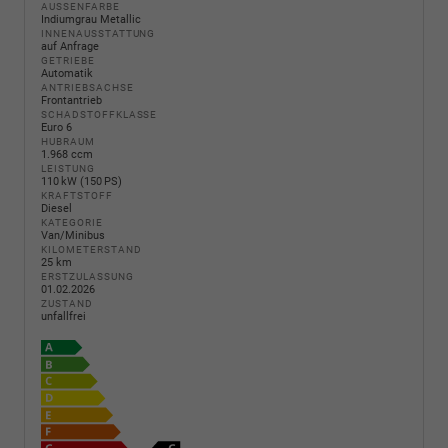
AUSSENFARBE
Indiumgrau Metallic
INNENAUSSTATTUNG
auf Anfrage
GETRIEBE
Automatik
ANTRIEBSACHSE
Frontantrieb
SCHADSTOFFKLASSE
Euro 6
HUBRAUM
1.968 ccm
LEISTUNG
110 kW (150 PS)
KRAFTSTOFF
Diesel
KATEGORIE
Van/Minibus
KILOMETERSTAND
25 km
ERSTZULASSUNG
01.02.2026
ZUSTAND
unfallfrei