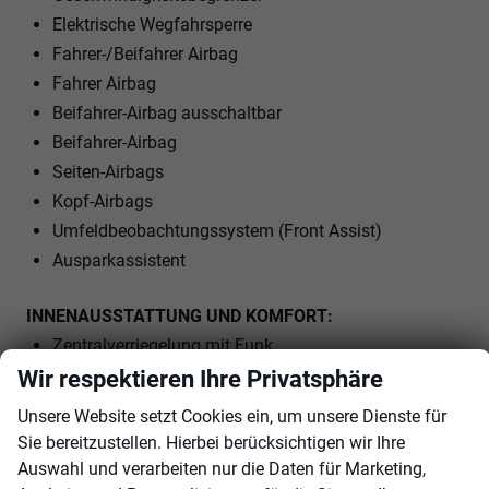
Elektrische Wegfahrsperre
Fahrer-/Beifahrer Airbag
Fahrer Airbag
Beifahrer-Airbag ausschaltbar
Beifahrer-Airbag
Seiten-Airbags
Kopf-Airbags
Umfeldbeobachtungssystem (Front Assist)
Ausparkassistent
INNENAUSSTATTUNG UND KOMFORT:
Zentralverriegelung mit Funk
Keyless-Go
Wir respektieren Ihre Privatsphäre
Coming-Home-Funktion
Unsere Website setzt Cookies ein, um unsere Dienste für
Leaving-Home-Funktion
Sie bereitzustellen. Hierbei berücksichtigen wir Ihre
Außenspiegel elektrisch verstellbar
Auswahl und verarbeiten nur die Daten für Marketing,