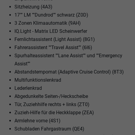
Sitzheizung (4A3)
17"" LM ""Dundrod"" schwarz (Z0D)
3 Zonen Klimaautomatik (9AH)
IQ.Light - Matrix LED Scheinwerfer
Fernlichtassistent (Light Assist) (8G1)
Fahrerassistent ""Travel Assist"" (6I6)
Spurhalteassistent ""Lane Assist"" und ""Emergency
Assist""
Abstandstempomat (Adaptive Cruise Control) (8T3)
Multifunktionslenkrad
Lederlenkrad
Abgedunkelte Seiten-/Heckscheibe
Tür, Zuziehhilfe rechts + links (ZT0)
Zuzieh-Hilfe für die Heckklappe (ZEA)
Armlehne vorne (4S1)
Schubladen Fahrgastraum (QE4)