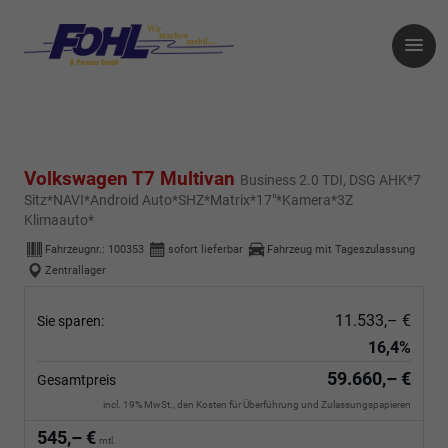
Volkswagen T7 Multivan
Business 2.0 TDI, DSG AHK*7
Sitz*NAVI*Android Auto*SHZ*Matrix*17"*Kamera*3Z
Klimaauto*
Fahrzeugnr.:
100353
sofort lieferbar
Fahrzeug mit Tageszulassung
Zentrallager
11.533,– €
Sie sparen:
16,4%
59.660,– €
Gesamtpreis
incl. 19% MwSt., den Kosten für Überführung und Zulassungspapieren
545,– €
mtl.