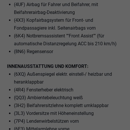
(4UF) Airbag für Fahrer und Beifahrer, mit
Beifahrerairbag-Deaktivierung
(4X3) Kopfairbagsystem für Front- und
Fondpassagiere inkl. Seitenairbags vorn
(6K4) Notbremsassistent ""Front Assist"" (für
automatische Distanzregelung ACC bis 210 km/h)
(8N6) Regensensor
INNENAUSSTATTUNG UND KOMFORT:
(6XQ) Außenspiegel elektr. einstell-/ heizbar und
heranklappbar
(4R4) Fensterheber elektrisch
(QQ3) Ambientebeleuchtung weiß
(3H2) Beifahrersitzlehne komplett umklappbar
(3L3) Vordersitze mit Höheneinstellung
(7P4) Lendenwirbelstützen vorn
(6E3) Mittelarmlehne vorne