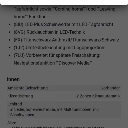
(9I5) Fahrlichtschaltung automatisch, mit LED-
Tagfahrlicht sowie ""Coming home""- und ""Leaving
home""-Funktion
(8IU) LED-Plus-Scheinwerfer mit LED-Tagfahrlicht
(8VG) Rückleuchten in LED-Technik
(FX) Titanschwarz-Anthrazit/Titanschwarz/Schwarz
(1J2) Umfeldbeleuchtung mit Logoprojektion
(7UJ) Vorbereitet für spätere Freischaltung:
Navigationsfunktion ""Discover Media""
Innen
Ambiente-Beleuchtung
vorhanden
Klimatisierung
2-Zonen-Klimaautomatik
Lenkrad
in Leder, höhenverstellbar, mit Multifunktionen, mit
Schaltwippen
Sitze