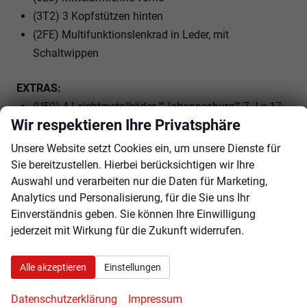
(3T2) 3 Kopfstützen hinten
(2FE) Multifunktionslenkrad in Leder, mit
Schaltwippen
EXTRAS:
(U50) 4 Leichtmetallräder ""Johannesburg"" 7 J x 17,
Wir respektieren Ihre Privatsphäre
Oberfläche glanzgedreht
(8WM) Abbiege- und Schlechtwetterlicht
Unsere Website setzt Cookies ein, um unsere Dienste für
(7TH) Dekoreinlagen ""Deep Iron Grey"" für
Sie bereitzustellen. Hierbei berücksichtigen wir Ihre
Instrumententafel, Mittelkonsole und
Auswahl und verarbeiten nur die Daten für Marketing,
Analytics und Personalisierung, für die Sie uns Ihr
Türverkleidungen vorn
Einverständnis geben. Sie können Ihre Einwilligung
(WFG) Fahrerassistenzpaket
jederzeit mit Wirkung für die Zukunft widerrufen.
(3GN) Gepäckraumboden in 2 Höhen einstellbar, für
ebene Ladefläche
Alle akzeptieren
Einstellungen
(RBP) Infotainment-Paket ""Ready 2 Discover""
(3S1) Dachreling silber eloxiert
Datenschutzerklärung
Impressum