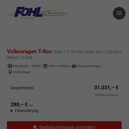
Volkswagen T-Roc
Style 1.5 TSI DSG Style, ACC, LED-Plus,
Winter, 17-Zoll
Fahrzeugnr.:
103581
sofort lieferbar
Gebrauchtwagen
Zentrallager
31.031,– €
Gesamtpreis
Differenzbesteuert
280,– €
mtl.
Finanzierung
Bestellunterlagen anfordern