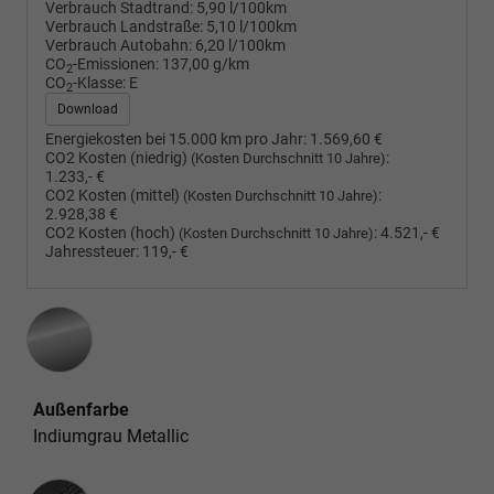
Verbrauch Stadtrand:
5,90 l/100km
Verbrauch Landstraße:
5,10 l/100km
Verbrauch Autobahn:
6,20 l/100km
CO
-Emissionen:
137,00 g/km
2
CO
-Klasse:
E
2
Download
Energiekosten bei 15.000 km pro Jahr:
1.569,60 €
CO2 Kosten (niedrig)
:
(Kosten Durchschnitt 10 Jahre)
1.233,- €
CO2 Kosten (mittel)
:
(Kosten Durchschnitt 10 Jahre)
2.928,38 €
CO2 Kosten (hoch)
:
4.521,- €
(Kosten Durchschnitt 10 Jahre)
Jahressteuer:
119,- €
Außenfarbe
Indiumgrau Metallic
Innenausstattung