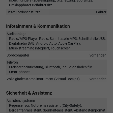
Isofix (Kindersitzbefestigung), Sitzheizung, Sportsitze,
Umklappbarer Beifahrersitz
Sitze: Lordosenstütze
Fahrer
Infotainment & Kommunikation
Audioanlage
Radio/MP3-Player, Radio, Schnittstelle MP3, Schnittstelle USB,
Digitalradio DAB, Android Auto, Apple CarPlay,
Musikstreaming integriert, Touchscreen
Bordcomputer
vorhanden
Telefon
Freisprecheinrichtung, Bluetooth, Induktionsladen für
Smartphones
Volldigitales Kombiinstrument (Virtual Cockpit)
vorhanden
Sicherheit & Assistenz
Assistenzsysteme
Regensensor, Notbremsassistent (City-Safety),
Berganfahrassistent, Spurhalteassistent, Abstandstempomat