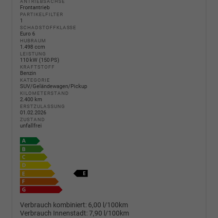
ANTRIEBSACHSE
Frontantrieb
PARTIKELFILTER
1
SCHADSTOFFKLASSE
Euro 6
HUBRAUM
1.498 ccm
LEISTUNG
110 kW (150 PS)
KRAFTSTOFF
Benzin
KATEGORIE
SUV/Geländewagen/Pickup
KILOMETERSTAND
2.400 km
ERSTZULASSUNG
01.02.2026
ZUSTAND
unfallfrei
Verbrauch kombiniert:
6,00 l/100km
Verbrauch Innenstadt:
7,90 l/100km