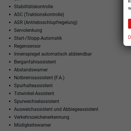
k
Stabilitätskontrolle
w
ASC (Traktionskontrolle)
ASR (Antriebsschlupfregelung)
Servolenkung
D
Start-/Stopp-Automatik
Regensensor
Innenspiegel automatisch abblendbar
Berganfahrassistent
Abstandswarner
Notbremsassistent (F.A.)
Spurhalteassistent
Totwinkel-Assistent
Spurwechselassistent
Ausweichassistent und Abbiegeassistent
Verkehrszeichenerkennung
Müdigkeitswarner