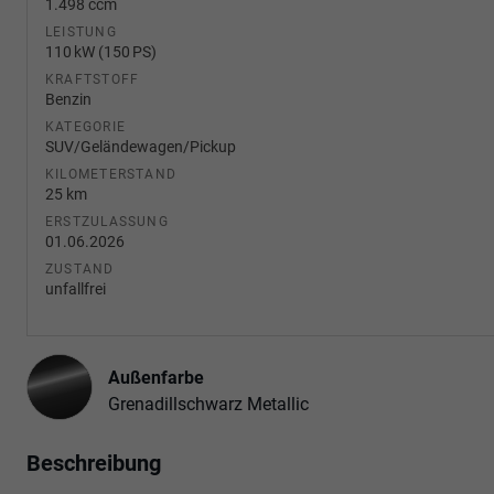
1.498 ccm
LEISTUNG
110 kW (150 PS)
KRAFTSTOFF
Benzin
KATEGORIE
SUV/Geländewagen/Pickup
KILOMETERSTAND
25 km
ERSTZULASSUNG
01.06.2026
ZUSTAND
unfallfrei
Außenfarbe
Grenadillschwarz Metallic
Beschreibung