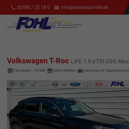
03588 / 25 18 0
info@autohaus-fohl.de
Volkswagen T-Roc
LIFE 1.5 eTSI DSG Ne
Fahrzeugnr.:
101486
sofort lieferbar
Fahrzeug mit Tageszulassun