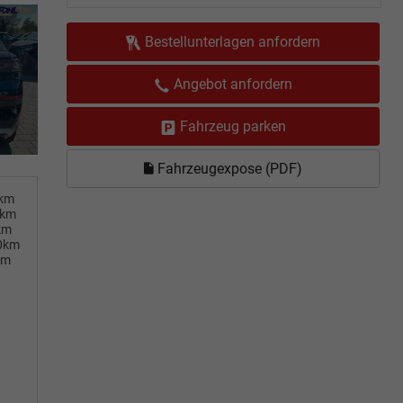
Bestellunterlagen anfordern
Angebot anfordern
Fahrzeug parken
Fahrzeugexpose (PDF)
0km
0km
km
00km
km