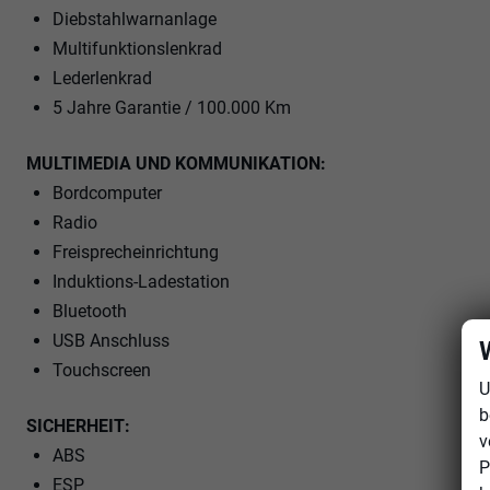
Diebstahlwarnanlage
Multifunktionslenkrad
Lederlenkrad
5 Jahre Garantie / 100.000 Km
MULTIMEDIA UND KOMMUNIKATION:
Bordcomputer
Radio
Freisprecheinrichtung
Induktions-Ladestation
Bluetooth
USB Anschluss
Touchscreen
U
b
SICHERHEIT:
v
ABS
P
ESP