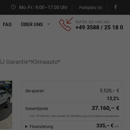
Mo.-Fr.: 9:00–17:00 Uhr
Parkplatz (
)
0
RUFEN SIE UNS AN!
FAQ
ÜBER UNS
+49 3588 / 25 18 0
J Garantie*Klimaauto*
5.520,– €
Sie sparen:
13,2%
37.160,– €
Gesamtpreis
incl. 19% MwSt., den Kosten für Überführung und Zulassungspapieren
335,– €
Finanzierung
mtl.