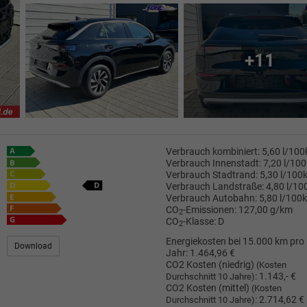
+11
Verbrauch kombiniert:
5,60 l/10
Verbrauch Innenstadt:
7,20 l/10
Verbrauch Stadtrand:
5,30 l/100
Verbrauch Landstraße:
4,80 l/1
Verbrauch Autobahn:
5,80 l/100
CO
-Emissionen:
127,00 g/km
2
CO
-Klasse:
D
2
Energiekosten bei 15.000 km pro
Download
Jahr:
1.464,96 €
CO2 Kosten (niedrig)
(Kosten
:
1.143,- €
Durchschnitt 10 Jahre)
CO2 Kosten (mittel)
(Kosten
:
2.714,62 €
Durchschnitt 10 Jahre)