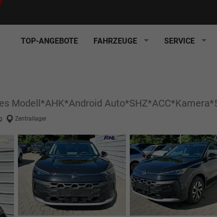
TOP-ANGEBOTE
FAHRZEUGE
SERVICE
ues Modell*AHK*Android Auto*SHZ*ACC*Kamera*5
g
Zentrallager