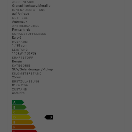
AUSSENFARBE
Grenadillschwarz Metallic
INNENAUSSTATTUNG
auf Anfrage
GETRIEBE
Automatik
ANTRIEBSACHSE
Frontantrieb
SCHADSTOFFKLASSE
Euro 6
HUBRAUM
1.498 ccm
LEISTUNG
110 kW (150 PS)
KRAFTSTOFF
Benzin
KATEGORIE
SUV/Geländewagen/Pickup
KILOMETERSTAND
25 km
ERSTZULASSUNG
01.06.2026
ZUSTAND
unfallfrei