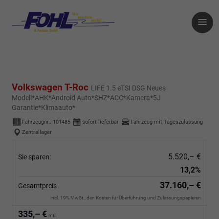
Volkswagen T-Roc
LIFE 1.5 eTSI DSG Neues
Modell*AHK*Android Auto*SHZ*ACC*Kamera*5J
Garantie*Klimaauto*
Fahrzeugnr.:
101485
sofort lieferbar
Fahrzeug mit Tageszulassung
Zentrallager
5.520,– €
Sie sparen:
13,2%
37.160,– €
Gesamtpreis
incl. 19% MwSt., den Kosten für Überführung und Zulassungspapieren
335,– €
mtl.