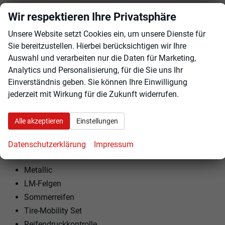
ISOFIX am Beifahrersitz
Wir respektieren Ihre Privatsphäre
Kindersitzvorbereitung (ISOFIX)
Unsere Website setzt Cookies ein, um unsere Dienste für
Rücksitzbank teilbar
Sie bereitzustellen. Hierbei berücksichtigen wir Ihre
Lenkrad höhenverstellbar
Auswahl und verarbeiten nur die Daten für Marketing,
Lenkradheizung
Analytics und Personalisierung, für die Sie uns Ihr
Schaltwippen am Lenkrad
Einverständnis geben. Sie können Ihre Einwilligung
Komfortsitz
jederzeit mit Wirkung für die Zukunft widerrufen.
EXTRAS:
Alle akzeptieren
Einstellungen
Dachreling
Doppelter Laderaumboden
Datenschutzerklärung
Impressum
Variabler Ladeboden
Metallic
LM-Felgen
Sommerreifen
Tire-Mobility Set
Reifendruckkontrolle