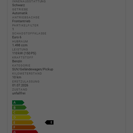
INNENAUSSTATTUNG
Schwarz
GETRIEBE
Automatik
ANTRIEBSACHSE
Frontantrieb
PARTIKELFILTER
1
SCHADSTOFFKLASSE
Euro 6
HUBRAUM
1.498 ccm
LEISTUNG
110 kW (150 PS)
KRAFTSTOFF
Benzin
KATEGORIE
SUV/Geländewagen/Pickup
KILOMETERSTAND
10 km
ERSTZULASSUNG
01.07.2026
ZUSTAND
unfallfrei