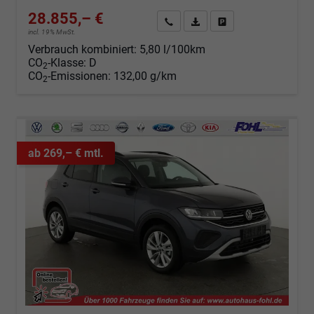
28.855,– €
Angebot anfordern
Fahrzeugexpose (PDF)
Fahrzeug parken
incl. 19% MwSt.
Verbrauch kombiniert:
5,80 l/100km
CO
-Klasse:
D
2
CO
-Emissionen:
132,00 g/km
2
ab 269,– € mtl.