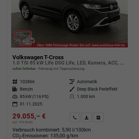
Volkswagen T-Cross
1.0 TSI 85 kW Life DSG Life, LED, Kamera, ACC, Side, Winter, 17-Zoll, 3-J. Garantie
sofort lieferbar
Fahrzeug mit Tageszulassung
Fahrzeugnr.
102866
Getriebe
Automatik
Kraftstoff
Benzin
Außenfarbe
Deep Black Perleffekt
Leistung
85 kW (116 PS)
Kilometerstand
1.000 km
01.11.2025
29.055,– €
Angebot anfordern
Fahrzeugexpose (PDF)
Fahrzeug parken
incl. 19% MwSt.
Verbrauch kombiniert:
5,90 l/100km
CO
-Emissionen:
135,00 g/km
2