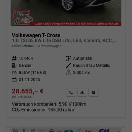
Volkswagen T-Cross
1.0 TSI 85 kW Life DSG Life, LED, Kamera, ACC, Side, Winter, 17-Zoll, 3-J. Garantie
sofort lieferbar
Gebrauchtwagen
Fahrzeugnr.
104404
Getriebe
Automatik
Kraftstoff
Benzin
Außenfarbe
Rauch Grau Metallic
Leistung
85 kW (116 PS)
Kilometerstand
3.300 km
01.11.2025
28.655,– €
Angebot anfordern
Fahrzeugexpose (PDF)
Fahrzeug parken
incl. 19% MwSt.
Verbrauch kombiniert:
5,90 l/100km
CO
-Emissionen:
135,00 g/km
2