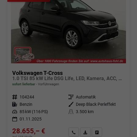
Volkswagen T-Cross
1.0 TSI 85 kW Life DSG Life, LED, Kamera, ACC, Side, Winter, 17-Zoll, 3-J. Garantie
sofort lieferbar
Vorführwagen
Fahrzeugnr.
104244
Getriebe
Automatik
Kraftstoff
Benzin
Außenfarbe
Deep Black Perleffekt
Leistung
85 kW (116 PS)
Kilometerstand
3.500 km
01.11.2025
28.655,– €
Angebot anfordern
Fahrzeugexpose (PDF)
Fahrzeug parken
incl. 19% MwSt.