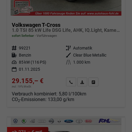
Volkswagen T-Cross
1.0 TSI 85 kW Life DSG Life, AHK, IQ.Light, Kamera, ACC, Side, Winter, 17-Zoll
sofort lieferbar
Vorführwagen
Fahrzeugnr.
99221
Getriebe
Automatik
Kraftstoff
Benzin
Außenfarbe
Clear Blue Metallic
Leistung
85 kW (116 PS)
Kilometerstand
1.000 km
01.11.2025
29.155,– €
Angebot anfordern
Fahrzeugexpose (PDF)
Fahrzeug parken
incl. 19% MwSt.
Verbrauch kombiniert:
5,80 l/100km
CO
-Emissionen:
133,00 g/km
2