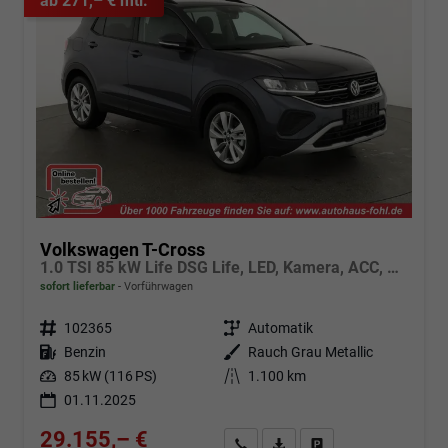
ab 271,– € mtl.
Volkswagen T-Cross
1.0 TSI 85 kW Life DSG Life, LED, Kamera, ACC, Side, Winter, 17-Zoll, 3-J. Garantie
sofort lieferbar
Vorführwagen
Fahrzeugnr.
102365
Getriebe
Automatik
Kraftstoff
Benzin
Außenfarbe
Rauch Grau Metallic
Leistung
85 kW (116 PS)
Kilometerstand
1.100 km
01.11.2025
29.155,– €
Angebot anfordern
Fahrzeugexpose (PDF)
Fahrzeug parken