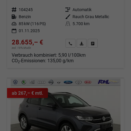
Fahrzeugnr.
104245
Getriebe
Automatik
Kraftstoff
Benzin
Außenfarbe
Rauch Grau Metallic
Leistung
85 kW (116 PS)
Kilometerstand
5.700 km
01.11.2025
28.655,– €
Angebot anfordern
Fahrzeugexpose (PDF)
Fahrzeug parken
incl. 19% MwSt.
Verbrauch kombiniert:
5,90 l/100km
CO
-Emissionen:
135,00 g/km
2
ab 267,– € mtl.