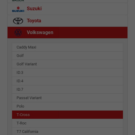
Suzuki
Toyota
Volkswagen
Caddy Maxi
Golf
Golf Variant
ID.3
ID.4
ID.7
Passat Variant
Polo
T-Cross
T-Roc
T7 California