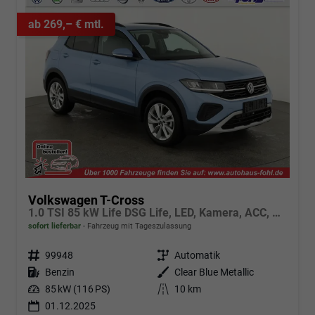
ab 269,– € mtl.
Volkswagen T-Cross
1.0 TSI 85 kW Life DSG Life, LED, Kamera, ACC, Side, Winter, 17-Zoll, 3-J. Garantie
sofort lieferbar
Fahrzeug mit Tageszulassung
Fahrzeugnr.
99948
Getriebe
Automatik
Kraftstoff
Benzin
Außenfarbe
Clear Blue Metallic
Leistung
85 kW (116 PS)
Kilometerstand
10 km
01.12.2025