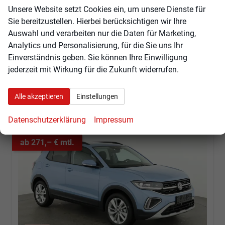
Kraftstoff
Benzin
Außenfarbe
Deep Black Perleffekt
Unsere Website setzt Cookies ein, um unsere Dienste für
Leistung
85 kW (116 PS)
Kilometerstand
10 km
Sie bereitzustellen. Hierbei berücksichtigen wir Ihre
01.11.2025
Auswahl und verarbeiten nur die Daten für Marketing,
29.155,– €
Analytics und Personalisierung, für die Sie uns Ihr
Angebot anfordern
Fahrzeugexpose (PDF)
Fahrzeug parken
incl. 19% MwSt.
Einverständnis geben. Sie können Ihre Einwilligung
Verbrauch kombiniert:
5,90 l/100km
jederzeit mit Wirkung für die Zukunft widerrufen.
CO
-Klasse:
D
2
CO
-Emissionen:
135,00 g/km
2
Alle akzeptieren
Einstellungen
Datenschutzerklärung
Impressum
ab 271,– € mtl.