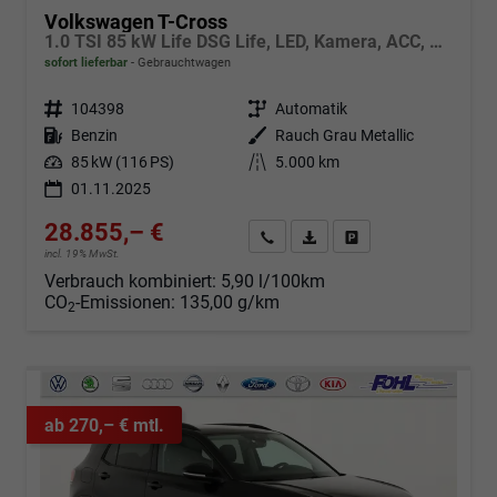
Volkswagen T-Cross
1.0 TSI 85 kW Life DSG Life, LED, Kamera, ACC, Side, Winter, 17-Zoll, 3-J. Garantie
sofort lieferbar
Gebrauchtwagen
Fahrzeugnr.
104398
Getriebe
Automatik
Kraftstoff
Benzin
Außenfarbe
Rauch Grau Metallic
Leistung
85 kW (116 PS)
Kilometerstand
5.000 km
01.11.2025
28.855,– €
Angebot anfordern
Fahrzeugexpose (PDF)
Fahrzeug parken
incl. 19% MwSt.
Verbrauch kombiniert:
5,90 l/100km
CO
-Emissionen:
135,00 g/km
2
ab 270,– € mtl.