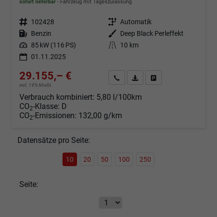
sofort lieferbar
Fahrzeug mit Tageszulassung
Fahrzeugnr.
102428
Getriebe
Automatik
Kraftstoff
Benzin
Außenfarbe
Deep Black Perleffekt
Leistung
85 kW (116 PS)
Kilometerstand
10 km
01.11.2025
29.155,– €
Angebot anfordern
Fahrzeugexpose (PDF)
Fahrzeug parken
incl. 19% MwSt.
Verbrauch kombiniert:
5,80 l/100km
CO
-Klasse:
D
2
CO
-Emissionen:
132,00 g/km
2
Datensätze pro Seite:
10
20
50
100
250
Seite: