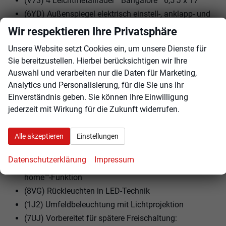
(V73) 4 Leichtmetallräder ""Bangalore"" 6,5 J x 17
(6YD) Außenspiegel elektrisch einstell-, anklapp- und
beheizbar, mit Beifahrerspiegelabsenkung
Wir respektieren Ihre Privatsphäre
(VL6) Fußgänger- und Radfahrererkennung
Unsere Website setzt Cookies ein, um unsere Dienste für
(3GD) Gepäckraumboden in 2 Höhen einstellbar, für
Sie bereitzustellen. Hierbei berücksichtigen wir Ihre
ebene Ladefläche
Auswahl und verarbeiten nur die Daten für Marketing,
(ZBB) Infotainment-Paket ""Ready 2 Discover""
Analytics und Personalisierung, für die Sie uns Ihr
(PLA) Licht-und-Sicht-Paket inkl. ""Light Assist""
Einverständnis geben. Sie können Ihre Einwilligung
jederzeit mit Wirkung für die Zukunft widerrufen.
(PWF) Reserverad gewichts- und platzsparend
(4KF) Seitenscheiben ab B-Säule abgedunkelt
(3S2) Dachreling schwarz
Alle akzeptieren
Einstellungen
(9I5) Fahrlichtschaltung automatisch, mit LED-
Datenschutzerklärung
Impressum
Tagfahrlicht sowie ""Coming home""- und ""Leaving
home""-Funktion
(8VG) Rückleuchten in LED-Technik
(1J2) Umfeldbeleuchtung mit Lichtprojektion
(7UJ) Vorbereitet für spätere Freischaltung: