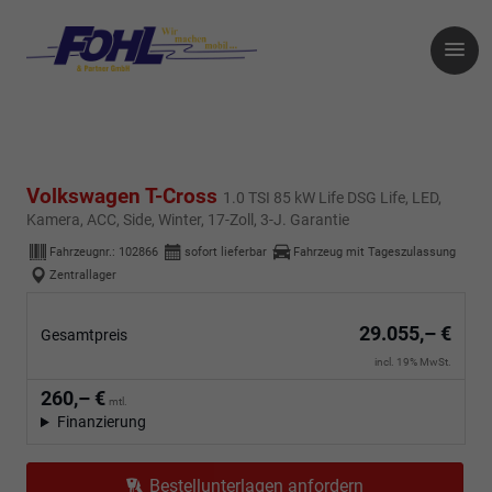
Volkswagen T-Cross
1.0 TSI 85 kW Life DSG Life, LED,
Kamera, ACC, Side, Winter, 17-Zoll, 3-J. Garantie
Fahrzeugnr.:
102866
sofort lieferbar
Fahrzeug mit Tageszulassung
Zentrallager
29.055,– €
Gesamtpreis
incl. 19% MwSt.
260,– €
mtl.
Finanzierung
Bestellunterlagen anfordern