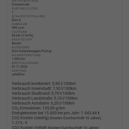
ANTRIEBSACHSE
Frontantrieb
PARTIKELFILTER
1
SCHADSTOFFKLASSE
Euro 6
HUBRAUM
999 ccm
LEISTUNG
85 kW (116 PS)
KRAFTSTOFF
Benzin
KATEGORIE
SUV/Geländewagen/Pickup
KILOMETERSTAND
1.000 km
ERSTZULASSUNG
01.11.2025
ZUSTAND
unfallfrei
Verbrauch kombiniert:
5,90 l/100km
Verbrauch Innenstadt:
7,30 l/100km
Verbrauch Stadtrand:
5,70 l/100km
Verbrauch Landstraße:
5,10 l/100km
Verbrauch Autobahn:
6,20 l/100km
CO
-Emissionen:
135,00 g/km
2
Energiekosten bei 15.000 km pro Jahr:
1.543,44 €
CO2 Kosten (niedrig)
:
(Kosten Durchschnitt 10 Jahre)
1.215,- €
CO2 Kosten (mittel)
:
(Kosten Durchschnitt 10 Jahre)