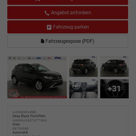
Angebot anfordern
Fahrzeug parken
Fahrzeugexpose (PDF)
+31
AUSSENFARBE
Deep Black Perleffekt
INNENAUSSTATTUNG
Grau
GETRIEBE
Automatik