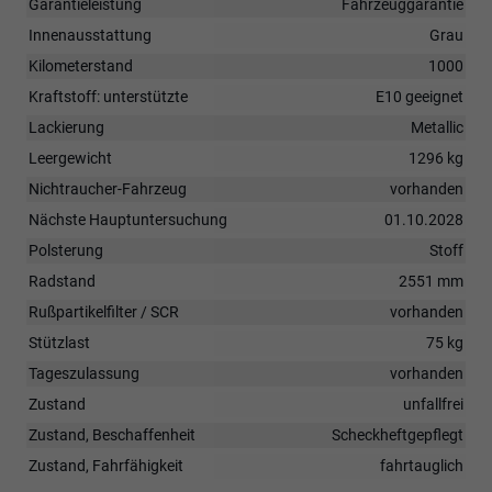
Garantieleistung
Fahrzeuggarantie
Innenausstattung
Grau
Kilometerstand
1000
Kraftstoff: unterstützte
E10 geeignet
Lackierung
Metallic
Leergewicht
1296 kg
Nichtraucher-Fahrzeug
vorhanden
Nächste Hauptuntersuchung
01.10.2028
Polsterung
Stoff
Radstand
2551 mm
Rußpartikelfilter / SCR
vorhanden
Stützlast
75 kg
Tageszulassung
vorhanden
Zustand
unfallfrei
Zustand, Beschaffenheit
Scheckheftgepflegt
Zustand, Fahrfähigkeit
fahrtauglich