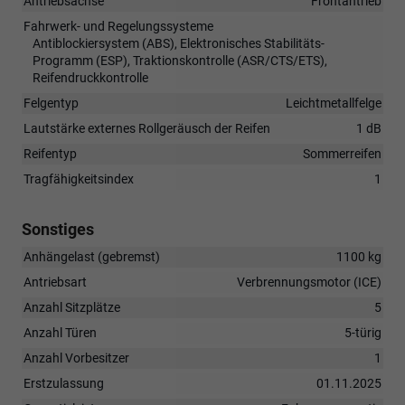
Antriebsachse
Frontantrieb
Fahrwerk- und Regelungssysteme
Antiblockiersystem (ABS), Elektronisches Stabilitäts-
Programm (ESP), Traktionskontrolle (ASR/CTS/ETS),
Reifendruckkontrolle
Felgentyp
Leichtmetallfelge
Lautstärke externes Rollgeräusch der Reifen
1 dB
Reifentyp
Sommerreifen
Tragfähigkeitsindex
1
Sonstiges
Anhängelast (gebremst)
1100 kg
Antriebsart
Verbrennungsmotor (ICE)
Anzahl Sitzplätze
5
Anzahl Türen
5-türig
Anzahl Vorbesitzer
1
Erstzulassung
01.11.2025