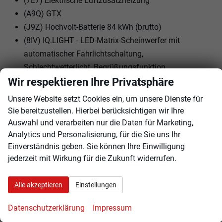
(7E7) Elektrische Luftzusatzheizung
(A9Q) GTX
(J9Z) Hochvolt-Batterie 84 kWh (brutto)
(8IV) IQ.LIGHT - LED-Matrix-Scheinwerfer mit
automatischer Fahrlichtschaltung,
Schlechtwetterlicht, Begrüßungsfunktion
Wir respektieren Ihre Privatsphäre
(PBF) Interieurpaket ""Plus"" inkl. Top-Sportsitze
(8VP) LED-Rückleuchten mit dynamischer
Unsere Website setzt Cookies ein, um unsere Dienste für
Blinkleuchte
Sie bereitzustellen. Hierbei berücksichtigen wir Ihre
(76C) Ladekabel Mode 3 Typ 2, 16 A
Auswahl und verarbeiten nur die Daten für Marketing,
(UD2) Leiste zwischen den Scheinwerfern sowie
Analytics und Personalisierung, für die Sie uns Ihr
Einverständnis geben. Sie können Ihre Einwilligung
Türgriffmulden beleuchtet
jederzeit mit Wirkung für die Zukunft widerrufen.
(LH3) Maximale DC-Ladeleistung (Gleichstrom)
abhängig von der Antriebsbatterie
Alle akzeptieren
Einstellungen
(2ZL) Multifunktionslenkrad mit Touch-Bedienung
(1N7) Progressivlenkung
Datenschutzerklärung
Impressum
(8DB) Radio ""Ready 2 Discover Max""