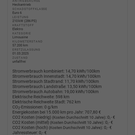
ANTRIEBSACHSE
Heckantrieb
SCHADSTOFFKLASSE
Euro 6
LEISTUNG
210 kW (286 PS)
KRAFTSTOFF
Elektro
KATEGORIE
Limousine
KILOMETERSTAND
57.200 km
ERSTZULASSUNG
01.03.2025
ZUSTAND
unfallfrei
Stromverbrauch kombiniert:
14,70 kWh/100km
Stromverbrauch Innenstadt:
14,70 kWh/100km
Stromverbrauch Stadtrand:
11,70 kWh/100km
Stromverbrauch Landstraße:
13,50 kWh/100km
Stromverbrauch Autobahn:
19,00 kWh/100km
Elektrische Reichweite:
598 km
Elektrische Reichweite Stadt:
762 km
CO
-Emissionen:
0 g/km
2
Energiekosten bei 15.000 km pro Jahr:
707,80 €
CO2 Kosten (niedrig)
:
0,- €
(Kosten Durchschnitt 10 Jahre)
CO2 Kosten (mittel)
:
0,- €
(Kosten Durchschnitt 10 Jahre)
CO2 Kosten (hoch)
:
0,- €
(Kosten Durchschnitt 10 Jahre)
Jahressteuer:
0,- €