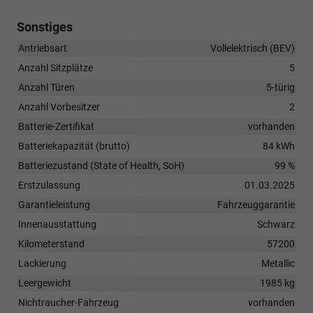
Sonstiges
Antriebsart
Vollelektrisch (BEV)
Anzahl Sitzplätze
5
Anzahl Türen
5-türig
Anzahl Vorbesitzer
2
Batterie-Zertifikat
vorhanden
Batteriekapazität (brutto)
84 kWh
Batteriezustand (State of Health, SoH)
99 %
Erstzulassung
01.03.2025
Garantieleistung
Fahrzeuggarantie
Innenausstattung
Schwarz
Kilometerstand
57200
Lackierung
Metallic
Leergewicht
1985 kg
Nichtraucher-Fahrzeug
vorhanden