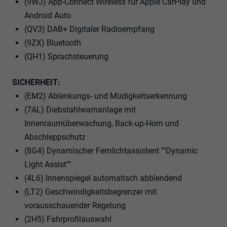
(9WJ) App-Connect Wireless für Apple CarPlay und
Android Auto
(QV3) DAB+ Digitaler Radioempfang
(9ZX) Bluetooth
(QH1) Sprachsteuerung
SICHERHEIT:
(EM2) Ablenkungs- und Müdigkeitserkennung
(7AL) Diebstahlwarnanlage mit
Innenraumüberwachung, Back-up-Horn und
Abschleppschutz
(8G4) Dynamischer Fernlichtassistent ""Dynamic
Light Assist""
(4L6) Innenspiegel automatisch abblendend
(LT2) Geschwindigkeitsbegrenzer mit
vorausschauender Regelung
(2H5) Fahrprofilauswahl