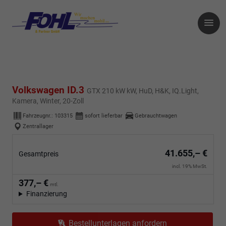
Volkswagen ID.3
GTX 210 kW kW, HuD, H&K, IQ.Light,
Kamera, Winter, 20-Zoll
Fahrzeugnr.:
103315
sofort lieferbar
Gebrauchtwagen
Zentrallager
41.655,– €
Gesamtpreis
incl. 19% MwSt.
377,– €
mtl.
Finanzierung
Bestellunterlagen anfordern