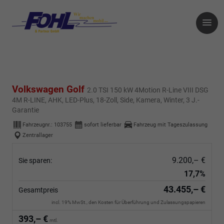
Volkswagen Golf
2.0 TSI 150 kW 4Motion R-Line VIII DSG
4M R-LINE, AHK, LED-Plus, 18-Zoll, Side, Kamera, Winter, 3 J.-
Garantie
Fahrzeugnr.:
103755
sofort lieferbar
Fahrzeug mit Tageszulassung
Zentrallager
9.200,– €
Sie sparen:
17,7%
43.455,– €
Gesamtpreis
incl. 19% MwSt., den Kosten für Überführung und Zulassungspapieren
393,– €
mtl.