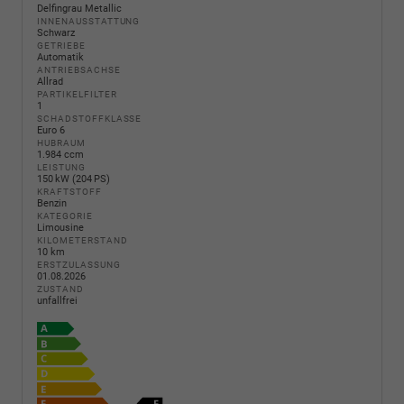
Delfingrau Metallic
INNENAUSSTATTUNG
Schwarz
GETRIEBE
Automatik
ANTRIEBSACHSE
Allrad
PARTIKELFILTER
1
SCHADSTOFFKLASSE
Euro 6
HUBRAUM
1.984 ccm
LEISTUNG
150 kW (204 PS)
KRAFTSTOFF
Benzin
KATEGORIE
Limousine
KILOMETERSTAND
10 km
ERSTZULASSUNG
01.08.2026
ZUSTAND
unfallfrei