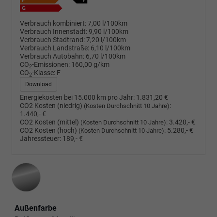
Verbrauch kombiniert:
7,00 l/100km
Verbrauch Innenstadt:
9,90 l/100km
Verbrauch Stadtrand:
7,20 l/100km
Verbrauch Landstraße:
6,10 l/100km
Verbrauch Autobahn:
6,70 l/100km
CO
-Emissionen:
160,00 g/km
2
CO
-Klasse:
F
2
Download
Energiekosten bei 15.000 km pro Jahr:
1.831,20 €
CO2 Kosten (niedrig)
:
(Kosten Durchschnitt 10 Jahre)
1.440,- €
CO2 Kosten (mittel)
:
3.420,- €
(Kosten Durchschnitt 10 Jahre)
CO2 Kosten (hoch)
:
5.280,- €
(Kosten Durchschnitt 10 Jahre)
Jahressteuer:
189,- €
Außenfarbe