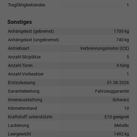
Tragfähigkeitsindex
1
Sonstiges
Anhängelast (gebremst)
1700 kg
Anhängelast (ungebremst)
740 kg
Antriebsart
Verbrennungsmotor (ICE)
Anzahl Sitzplätze
5
Anzahl Türen
5-türig
Anzahl Vorbesitzer
1
Erstzulassung
01.08.2026
Garantieleistung
Fahrzeuggarantie
Innenausstattung
Schwarz
Kilometerstand
10
Kraftstoff: unterstützte
E10 geeignet
Lackierung
Metallic
Leergewicht
1492 kg