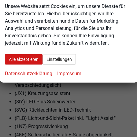
(45N) 4 Leichtmetallräder ""York"" 7,5 J x 18 in
Unsere Website setzt Cookies ein, um unsere Dienste für
Schwarz, Oberfläche glanzgedreht, Volkswagen R
Sie bereitzustellen. Hierbei berücksichtigen wir Ihre
(4G3) Abbiegebremsfunktion und
Auswahl und verarbeiten nur die Daten für Marketing,
Ausweichunterstützung
Analytics und Personalisierung, für die Sie uns Ihr
Einverständnis geben. Sie können Ihre Einwilligung
(EM3) Aufmerksamkeits- und Müdigkeitswarnung
jederzeit mit Wirkung für die Zukunft widerrufen.
mit Fahrerbeobachtungskamera
(5TE) Dekoreinlagen ""Mesh"" für Instrumententafel
Alle akzeptieren
Einstellungen
und Türverkleidungen vorn
(9I5) Fahrlichtschaltung automatisch, mit LED-
Datenschutzerklärung
Impressum
Tagfahrlicht sowie Begrüßungs- und
Verabschiedungslicht
(JX1) Kreuzungsassistent
(8IY) LED-Plus-Scheinwerfer
(8VG) Rückleuchten in LED-Technik
(PLB) Licht-und-Sicht-Paket inkl. ""Light Assist""
(1N7) Progressivlenkung
(4KF) Seitenscheiben ab B-Säule abgedunkelt