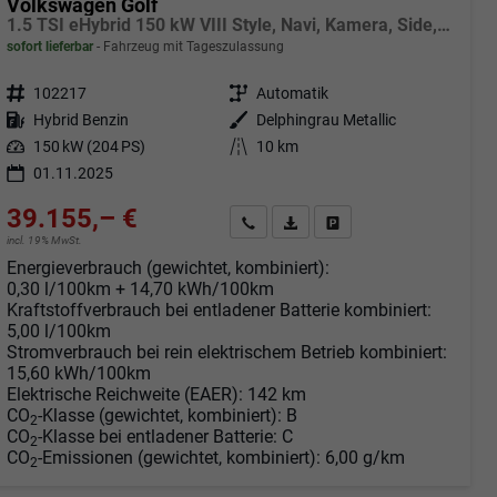
Volkswagen Golf
1.5 TSI eHybrid 150 kW VIII Style, Navi, Kamera, Side, LED-Plus
sofort lieferbar
Fahrzeug mit Tageszulassung
Fahrzeugnr.
102217
Getriebe
Automatik
Kraftstoff
Hybrid Benzin
Außenfarbe
Delphingrau Metallic
Leistung
150 kW (204 PS)
Kilometerstand
10 km
01.11.2025
39.155,– €
Angebot anfordern
Fahrzeugexpose (PDF)
Fahrzeug parken
incl. 19% MwSt.
Energieverbrauch (gewichtet, kombiniert):
0,30 l/100km + 14,70 kWh/100km
Kraftstoffverbrauch bei entladener Batterie kombiniert:
5,00 l/100km
Stromverbrauch bei rein elektrischem Betrieb kombiniert:
15,60 kWh/100km
Elektrische Reichweite (EAER):
142 km
CO
-Klasse (gewichtet, kombiniert):
B
2
CO
-Klasse bei entladener Batterie:
C
2
CO
-Emissionen (gewichtet, kombiniert):
6,00 g/km
2