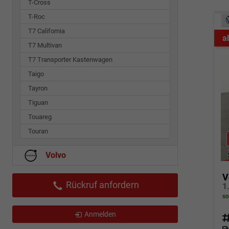
T-Cross
T-Roc
T7 California
a
T7 Multivan
T7 Transporter Kastenwagen
Taigo
Tayron
Tiguan
Touareg
Touran
Volvo
V
Rückruf anfordern
so
Anmelden
Fahrz