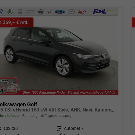
b 369,– € mtl.
olkswagen Golf
1.5 TSI eHybrid 150 kW VIII Style, AHK, Navi, Kamera, Side, LED-Plus
fort lieferbar
Fahrzeug mit Tageszulassung
eugnr.
102230
Getriebe
Automatik