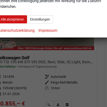
önnen Ihre Einwilligung jederzeit mit Wirkung für die Zukunft
iderrufen.
Alle akzeptieren
Einstellungen
atenschutzerklärung
Impressum
olkswagen Golf
2.0 TSI 195 kW GTI VIII DSG, Navi, Side, IQ.Light, Kamera, Winter
fort lieferbar
Fahrzeug mit Tageszulassung
eugnr.
101859
Getriebe
Automatik
tstoff
Benzin
Außenfarbe
Kings Red Metallic
tung
195 kW (265 PS)
Kilometerstand
10 km
01.01.2026
0.855,– €
Angebot anfordern
Fahrzeugexpose (PDF)
Fahrzeug parken