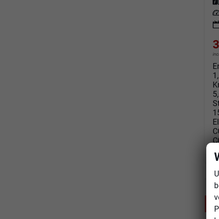
Kraf
Leis
3
in
E
1
K
5
S
1
E
C
C
C
U
b
v
a
P