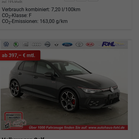
incl. 19% MwSt.
Verbrauch kombiniert:
7,20 l/100km
CO
-Klasse:
F
2
CO
-Emissionen:
163,00 g/km
2
ab 397,– € mtl.