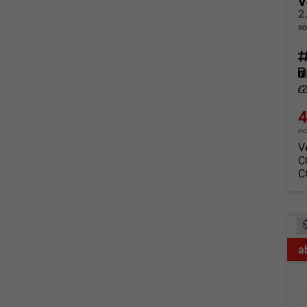
V
so
Fahrz
Kraf
Leis
4
in
V
C
C
a