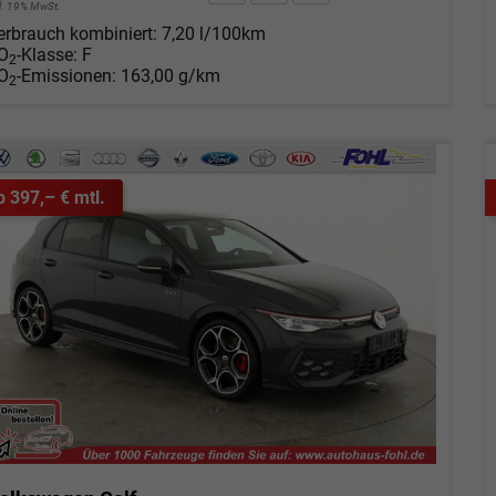
cl. 19% MwSt.
erbrauch kombiniert:
7,20 l/100km
O
-Klasse:
F
2
O
-Emissionen:
163,00 g/km
2
b 397,– € mtl.