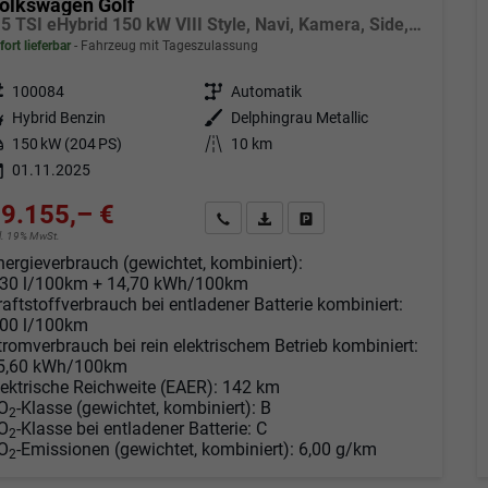
olkswagen Golf
1.5 TSI eHybrid 150 kW VIII Style, Navi, Kamera, Side, LED-Plus
fort lieferbar
Fahrzeug mit Tageszulassung
eugnr.
100084
Getriebe
Automatik
tstoff
Hybrid Benzin
Außenfarbe
Delphingrau Metallic
tung
150 kW (204 PS)
Kilometerstand
10 km
01.11.2025
9.155,– €
Angebot anfordern
Fahrzeugexpose (PDF)
Fahrzeug parken
cl. 19% MwSt.
nergieverbrauch (gewichtet, kombiniert):
,30 l/100km + 14,70 kWh/100km
raftstoffverbrauch bei entladener Batterie kombiniert:
,00 l/100km
tromverbrauch bei rein elektrischem Betrieb kombiniert:
5,60 kWh/100km
lektrische Reichweite (EAER):
142 km
O
-Klasse (gewichtet, kombiniert):
B
2
O
-Klasse bei entladener Batterie:
C
2
O
-Emissionen (gewichtet, kombiniert):
6,00 g/km
2