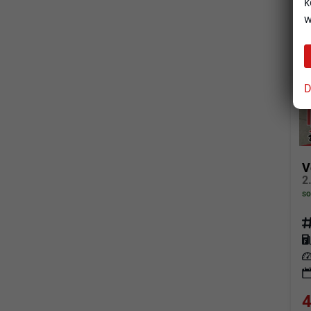
k
w
D
V
so
Fahrz
Kraf
Leis
4