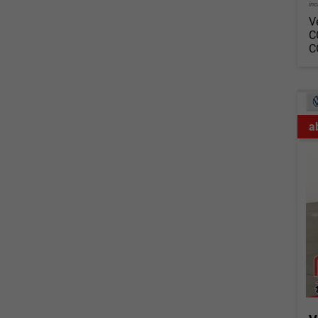
in
V
C
C
a