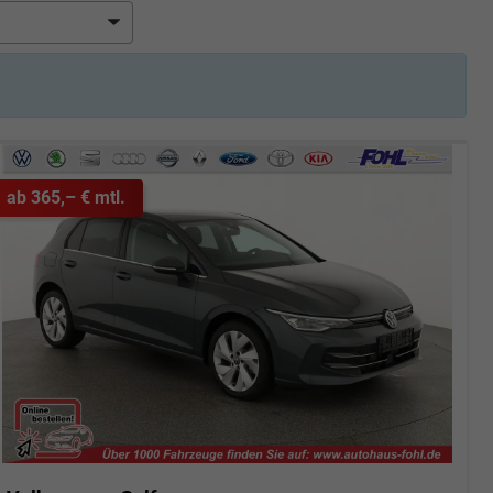
ab 365,– € mtl.