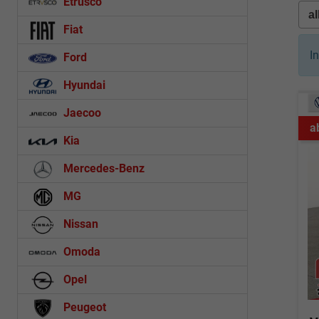
Etrusco
Fiat
I
Ford
Hyundai
Jaecoo
a
Kia
Mercedes-Benz
MG
Nissan
Omoda
Opel
Peugeot