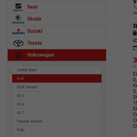
V
Seat
so
Skoda
Fahrz
Suzuki
Kraf
Leis
Toyota
Volkswagen
3
in
Caddy Maxi
E
Golf
0
K
Golf Variant
5
ID.3
S
1
ID.4
E
ID.7
C
C
Passat Variant
C
Polo