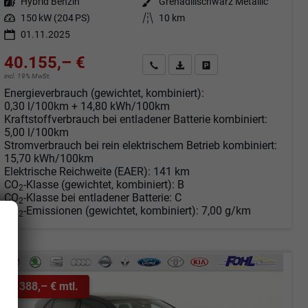
Kraftstoff
Hybrid Benzin
Außenfarbe
Grenadillschwarz Metallic
Leistung
150 kW (204 PS)
Kilometerstand
10 km
01.11.2025
40.155,– €
Angebot anfordern
Fahrzeugexpose (PDF)
Fahrzeug parken
incl. 19% MwSt.
Energieverbrauch (gewichtet, kombiniert):
0,30 l/100km + 14,80 kWh/100km
Kraftstoffverbrauch bei entladener Batterie kombiniert:
5,00 l/100km
Stromverbrauch bei rein elektrischem Betrieb kombiniert:
15,70 kWh/100km
Elektrische Reichweite (EAER):
141 km
CO
-Klasse (gewichtet, kombiniert):
B
2
CO
-Klasse bei entladener Batterie:
C
2
CO
-Emissionen (gewichtet, kombiniert):
7,00 g/km
2
ab 388,– € mtl.