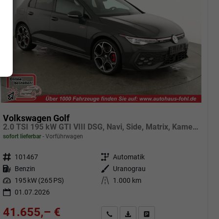
Volkswagen Golf
2.0 TSI 195 kW GTI VIII DSG, Navi, Side, Matrix, Kamera, Winter, 19-Zoll
sofort lieferbar
Vorführwagen
Fahrzeugnr.
101467
Getriebe
Automatik
Kraftstoff
Benzin
Außenfarbe
Uranograu
Leistung
195 kW (265 PS)
Kilometerstand
1.000 km
01.07.2026
41.655,– €
Angebot anfordern
Fahrzeugexpose (PDF)
Fahrzeug parken