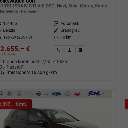
olkswagen Golf
2.0 TSI 195 kW GTI VIII DSG, Navi, Side, Matrix, Kamera, Winter, 19-Zoll
fort lieferbar
Neuwagen
eugnr.
101465
Getriebe
Automatik
tstoff
Benzin
Außenfarbe
Uranograu
tung
195 kW (265 PS)
Kilometerstand
10 km
2.655,– €
Angebot anfordern
Fahrzeugexpose (PDF)
Fahrzeug parken
cl. 19% MwSt.
erbrauch kombiniert:
7,20 l/100km
O
-Klasse:
F
2
O
-Emissionen:
163,00 g/km
2
b 397,– € mtl.