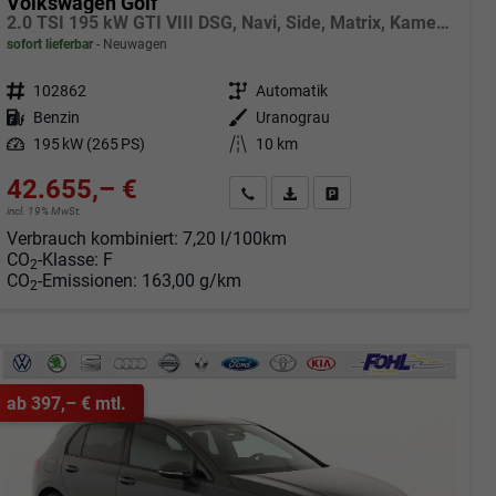
Volkswagen Golf
2.0 TSI 195 kW GTI VIII DSG, Navi, Side, Matrix, Kamera, Winter, 19-Zoll
sofort lieferbar
Neuwagen
Fahrzeugnr.
102862
Getriebe
Automatik
Kraftstoff
Benzin
Außenfarbe
Uranograu
Leistung
195 kW (265 PS)
Kilometerstand
10 km
42.655,– €
Angebot anfordern
Fahrzeugexpose (PDF)
Fahrzeug parken
incl. 19% MwSt.
Verbrauch kombiniert:
7,20 l/100km
CO
-Klasse:
F
2
CO
-Emissionen:
163,00 g/km
2
ab 397,– € mtl.