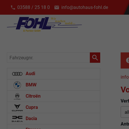
03588 / 25 18 0
info@autohaus-fohl.de
Fahrzeugnr.
Audi
info
BMW
Vo
Citroën
Ver
Cupra
Dacia
Ant