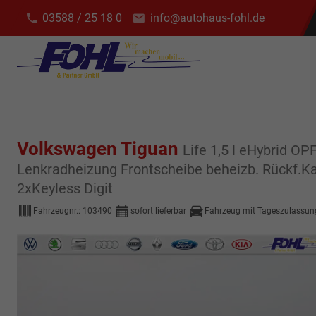
03588 / 25 18 0
info@autohaus-fohl.de
Volkswagen Tiguan
Life 1,5 l eHybrid O
Lenkradheizung Frontscheibe beheizb. Rückf.K
2xKeyless Digit
Fahrzeugnr.:
103490
sofort lieferbar
Fahrzeug mit Tageszulassun