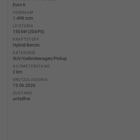
Euro 6
HUBRAUM
1.498 ccm
LEISTUNG
150 kW (204 PS)
KRAFTSTOFF
Hybrid Benzin
KATEGORIE
SUV/Geländewagen/Pickup
KILOMETERSTAND
2 km
ERSTZULASSUNG
15.06.2026
ZUSTAND
unfallfrei