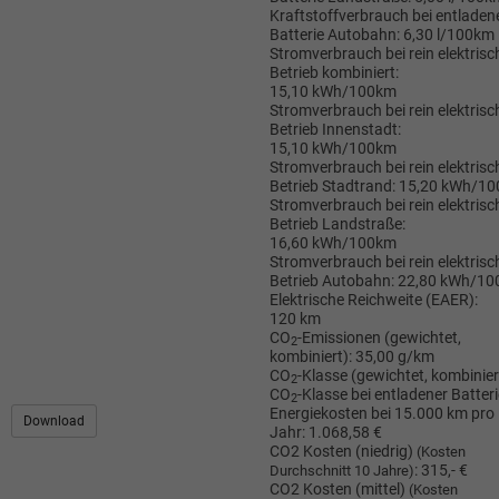
Kraftstoffverbrauch bei entladen
Batterie Autobahn:
6,30 l/100km
Stromverbrauch bei rein elektris
Betrieb kombiniert:
15,10 kWh/100km
Stromverbrauch bei rein elektris
Betrieb Innenstadt:
15,10 kWh/100km
Stromverbrauch bei rein elektris
Betrieb Stadtrand:
15,20 kWh/1
Stromverbrauch bei rein elektris
Betrieb Landstraße:
16,60 kWh/100km
Stromverbrauch bei rein elektris
Betrieb Autobahn:
22,80 kWh/10
Elektrische Reichweite (EAER):
120 km
CO
-Emissionen (gewichtet,
2
kombiniert):
35,00 g/km
CO
-Klasse (gewichtet, kombinier
2
CO
-Klasse bei entladener Batteri
2
Energiekosten bei 15.000 km pro
Download
Jahr:
1.068,58 €
CO2 Kosten (niedrig)
(Kosten
:
315,- €
Durchschnitt 10 Jahre)
CO2 Kosten (mittel)
(Kosten