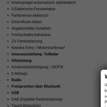
Innenspiegel automatisch abblendend
4 Elektrische Fensterheber
Parkbremse elektrisch
Drive Mode Select
Abgedunkelte Scheiben
Frontscheibe beheizbar
ZV Fernbedienung
Keyless Entry / Motorstartknopf
Innenausstattung: Teilleder
Sitzheizung
Kindersitzbefestigung / ISOFIX
6 Airbags
Radio
U
Freisprechen über Bluetooth
b
USB
v
DAB (Digitaler Radioempfang)
P
Touch-Bildschirm