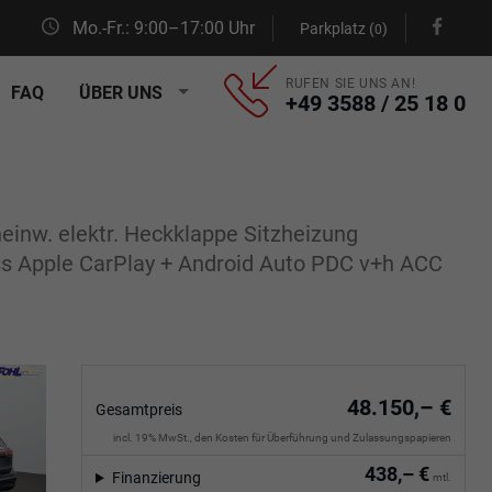
Mo.-Fr.: 9:00–17:00 Uhr
Parkplatz (
)
0
RUFEN SIE UNS AN!
FAQ
ÜBER UNS
+49 3588 / 25 18 0
einw. elektr. Heckklappe Sitzheizung
ss Apple CarPlay + Android Auto PDC v+h ACC
48.150,– €
Gesamtpreis
incl. 19% MwSt., den Kosten für Überführung und Zulassungspapieren
438,– €
Finanzierung
mtl.