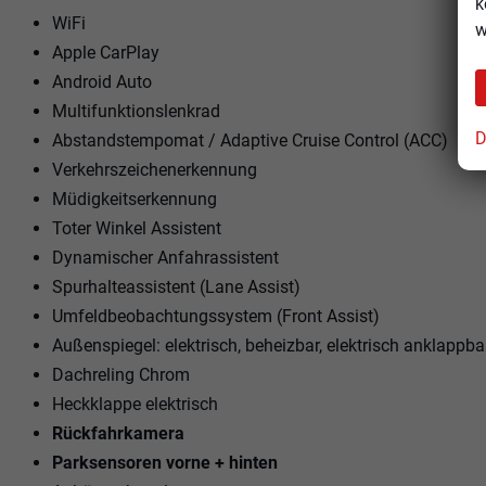
k
WiFi
w
Apple CarPlay
Android Auto
Multifunktionslenkrad
D
Abstandstempomat / Adaptive Cruise Control (ACC)
Verkehrszeichenerkennung
Müdigkeitserkennung
Toter Winkel Assistent
Dynamischer Anfahrassistent
Spurhalteassistent (Lane Assist)
Umfeldbeobachtungssystem (Front Assist)
Außenspiegel: elektrisch, beheizbar, elektrisch anklappba
Dachreling Chrom
Heckklappe elektrisch
Rückfahrkamera
Parksensoren vorne + hinten