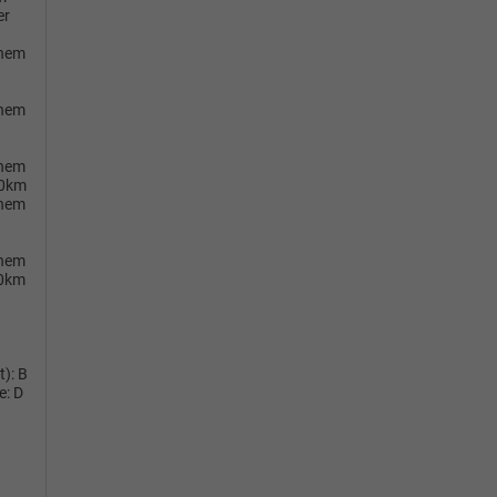
er
chem
chem
chem
00km
chem
chem
0km
t):
B
e:
D