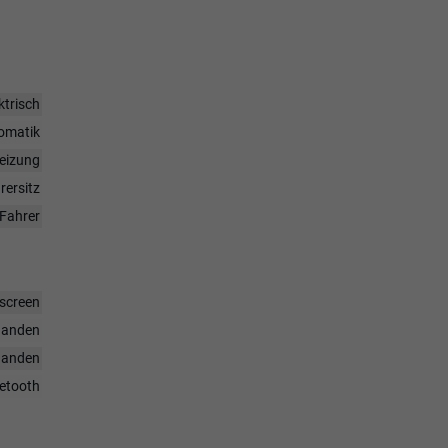
ktrisch
omatik
heizung
rersitz
Fahrer
hscreen
handen
handen
uetooth