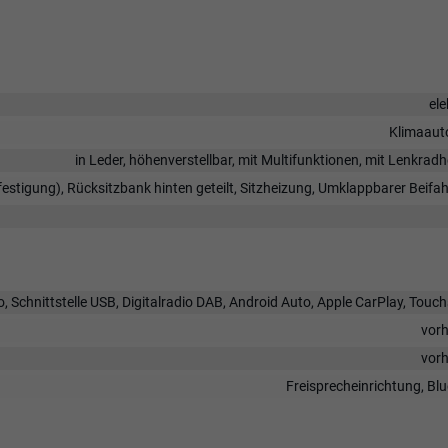
ele
Klimaaut
in Leder, höhenverstellbar, mit Multifunktionen, mit Lenkrad
festigung), Rücksitzbank hinten geteilt, Sitzheizung, Umklappbarer Beifah
, Schnittstelle USB, Digitalradio DAB, Android Auto, Apple CarPlay, Touc
vor
vor
Freisprecheinrichtung, Bl