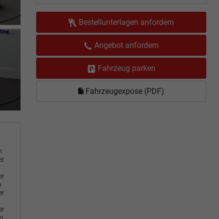
Bestellunterlagen anfordern
Angebot anfordern
Fahrzeug parken
Fahrzeugexpose (PDF)
m
er
er
m
er
er
m