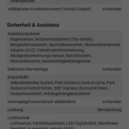
Smartphones
Volldigitales Kombiinstrument (Virtual Cockpit)
vorhanden
Sicherheit & Assistenz
Assistenzsysteme
Regensensor, Notbremsassistent (City-Safety),
Berganfahrassistent, Spurhalteassistent, Abstandstempomat
adaptiv (ACC), Verkehrzeichenerkennung,
Müdigkeitserkennungs-Sensor, Notrufsystem,
Abstandswarner, Geschwindigkeitsbegrenzer
Diebstahl-Alarmanlage
vorhanden
Einparkhilfe
Selbstlenkendes System, Park Distance Control vorne, Park
Distance Control hinten, 360°-Kamera (Surround View),
Ausparkassistent, Anhängerrangierassistent
Innenspiegel automatisch abblendend
vorhanden
Lenkung
Servolenkung
Lichttechnik
Lichtsensor, Fernlichtassistent, LED-Tagfahrlicht, Blendfreies
Fernlicht, Kurvenlicht, adaptiv (AFS)