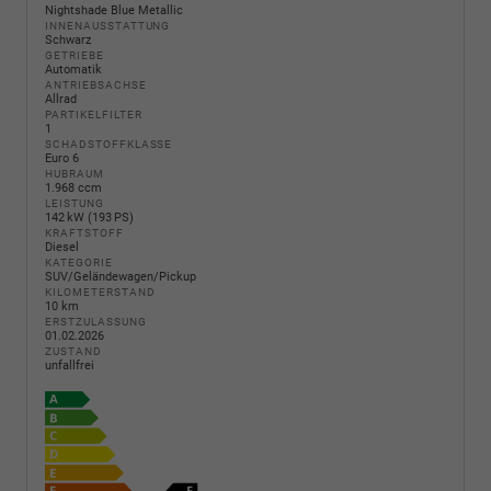
Nightshade Blue Metallic
INNENAUSSTATTUNG
Schwarz
GETRIEBE
Automatik
ANTRIEBSACHSE
Allrad
PARTIKELFILTER
1
SCHADSTOFFKLASSE
Euro 6
HUBRAUM
1.968 ccm
LEISTUNG
142 kW (193 PS)
KRAFTSTOFF
Diesel
KATEGORIE
SUV/Geländewagen/Pickup
KILOMETERSTAND
10 km
ERSTZULASSUNG
01.02.2026
ZUSTAND
unfallfrei