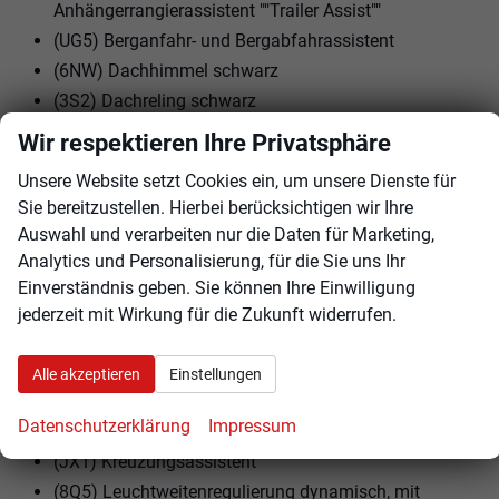
Anhängerrangierassistent ""Trailer Assist""
(UG5) Berganfahr- und Bergabfahrassistent
(6NW) Dachhimmel schwarz
(3S2) Dachreling schwarz
(5TT) Dekor-Set ""R-Line"", durchleuchtet
Wir respektieren Ihre Privatsphäre
(WBS) Design-Paket ""Black Style""
Unsere Website setzt Cookies ein, um unsere Dienste für
(8G7) Dynamischer Fernlichtassistent ""Dynamic
Sie bereitzustellen. Hierbei berücksichtigen wir Ihre
Light Assist""
Auswahl und verarbeiten nur die Daten für Marketing,
(7M3) Einstiegsleisten vorn in Aluminium
Analytics und Personalisierung, für die Sie uns Ihr
(LV1) Fahrerlebnisschalter inkl. Innenraumerlebnis
Einverständnis geben. Sie können Ihre Einwilligung
""Atmospheres""
jederzeit mit Wirkung für die Zukunft widerrufen.
(8IV) IQ.LIGHT - HD-Matrix-Scheinwerfer
(RBF) Infotainment-Paket ""Discover""
Alle akzeptieren
Einstellungen
(PE7) Komfortpaket inkl. Parkassistent ""Park Assist
Datenschutzerklärung
Impressum
Pro""
(JX1) Kreuzungsassistent
(8Q5) Leuchtweitenregulierung dynamisch, mit