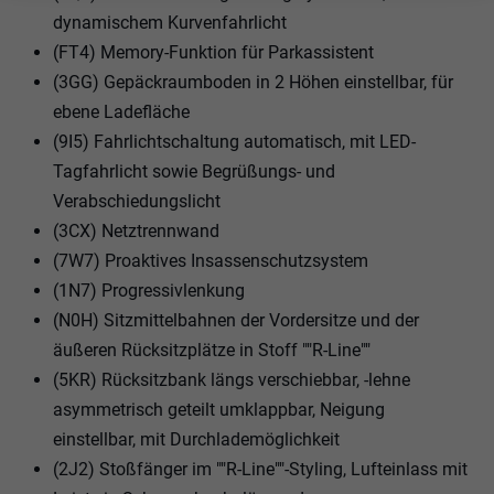
dynamischem Kurvenfahrlicht
(FT4) Memory-Funktion für Parkassistent
(3GG) Gepäckraumboden in 2 Höhen einstellbar, für
ebene Ladefläche
(9I5) Fahrlichtschaltung automatisch, mit LED-
Tagfahrlicht sowie Begrüßungs- und
Verabschiedungslicht
(3CX) Netztrennwand
(7W7) Proaktives Insassenschutzsystem
(1N7) Progressivlenkung
(N0H) Sitzmittelbahnen der Vordersitze und der
äußeren Rücksitzplätze in Stoff ""R-Line""
(5KR) Rücksitzbank längs verschiebbar, -lehne
asymmetrisch geteilt umklappbar, Neigung
einstellbar, mit Durchlademöglichkeit
(2J2) Stoßfänger im ""R-Line""-Styling, Lufteinlass mit