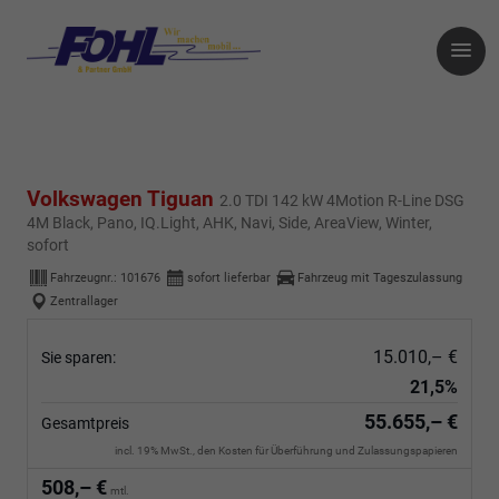
Volkswagen Tiguan
2.0 TDI 142 kW 4Motion R-Line DSG
4M Black, Pano, IQ.Light, AHK, Navi, Side, AreaView, Winter,
sofort
Fahrzeugnr.:
101676
sofort lieferbar
Fahrzeug mit Tageszulassung
Zentrallager
15.010,– €
Sie sparen:
21,5%
55.655,– €
Gesamtpreis
incl. 19% MwSt., den Kosten für Überführung und Zulassungspapieren
508,– €
mtl.