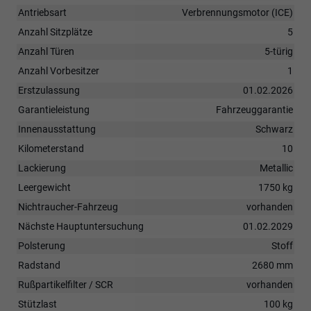
Antriebsart
Verbrennungsmotor (ICE)
Anzahl Sitzplätze
5
Anzahl Türen
5-türig
Anzahl Vorbesitzer
1
Erstzulassung
01.02.2026
Garantieleistung
Fahrzeuggarantie
Innenausstattung
Schwarz
Kilometerstand
10
Lackierung
Metallic
Leergewicht
1750 kg
Nichtraucher-Fahrzeug
vorhanden
Nächste Hauptuntersuchung
01.02.2029
Polsterung
Stoff
Radstand
2680 mm
Rußpartikelfilter / SCR
vorhanden
Stützlast
100 kg