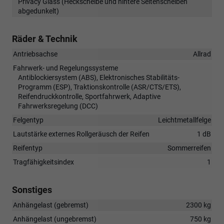
Privacy Glass (Heckscheibe und hintere Seitenscheiben
abgedunkelt)
Räder & Technik
Antriebsachse
Allrad
Fahrwerk- und Regelungssysteme
Antiblockiersystem (ABS), Elektronisches Stabilitäts-
Programm (ESP), Traktionskontrolle (ASR/CTS/ETS),
Reifendruckkontrolle, Sportfahrwerk, Adaptive
Fahrwerksregelung (DCC)
Felgentyp
Leichtmetallfelge
Lautstärke externes Rollgeräusch der Reifen
1 dB
Reifentyp
Sommerreifen
Tragfähigkeitsindex
1
Sonstiges
Anhängelast (gebremst)
2300 kg
Anhängelast (ungebremst)
750 kg